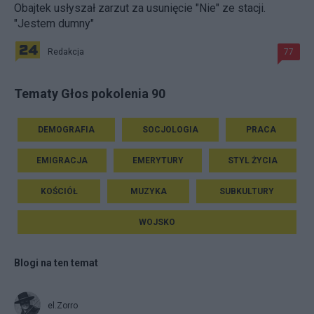
Obajtek usłyszał zarzut za usunięcie "Nie" ze stacji.
"Jestem dumny"
Redakcja
77
Tematy Głos pokolenia 90
DEMOGRAFIA
SOCJOLOGIA
PRACA
EMIGRACJA
EMERYTURY
STYL ŻYCIA
KOŚCIÓŁ
MUZYKA
SUBKULTURY
WOJSKO
Blogi na ten temat
el.Zorro