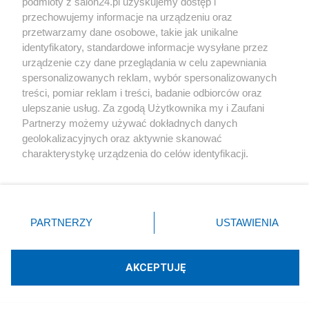
podmioty z salon24.pl uzyskujemy dostęp i
przechowujemy informacje na urządzeniu oraz
przetwarzamy dane osobowe, takie jak unikalne
Polityka
identyfikatory, standardowe informacje wysyłane przez
urządzenie czy dane przeglądania w celu zapewniania
Gospodarka
spersonalizowanych reklam, wybór spersonalizowanych
treści, pomiar reklam i treści, badanie odbiorców oraz
ulepszanie usług. Za zgodą Użytkownika my i Zaufani
Rozmaitości
Partnerzy możemy używać dokładnych danych
geolokalizacyjnych oraz aktywnie skanować
Technologie
charakterystykę urządzenia do celów identyfikacji.
Ponieważ cenimy Twoją prywatność, prosimy o zgodę na
korzystanie z tych technologii poprzez kliknięcie
Sport
„Akceptuję”. Zgoda jest dobrowolna i zawsze możesz ją
zmienić/wycofać klikając przycisk ustawień prywatności
Społeczeństwo
PARTNERZY
USTAWIENIA
znajdujący się w lewym dolnym rogu strony
. Niektóre
rodzaje przetwarzania danych nie wymagają zgody
Kultura
użytkownika, ale masz prawo sprzeciwić się takiemu
AKCEPTUJĘ
przetwarzaniu. Preferencje będą miały zastosowania tylko
na tej witrynie.