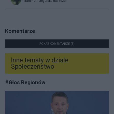
Trammer - blogerska tłuszcza
Komentarze
POKAŻ KOMENTARZE (5)
Inne tematy w dziale
Społeczeństwo
#
Głos Regionów