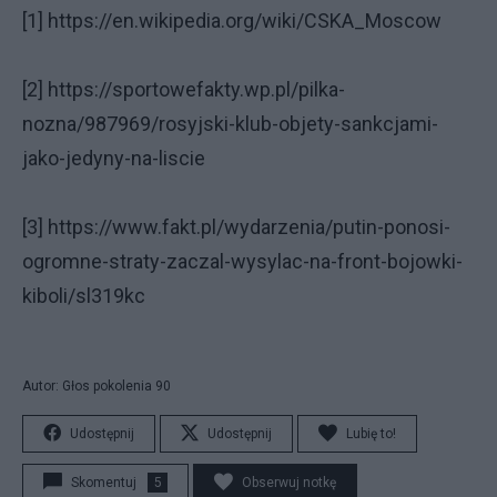
[1] https://en.wikipedia.org/wiki/CSKA_Moscow
[2] https://sportowefakty.wp.pl/pilka-
nozna/987969/rosyjski-klub-objety-sankcjami-
jako-jedyny-na-liscie
[3] https://www.fakt.pl/wydarzenia/putin-ponosi-
ogromne-straty-zaczal-wysylac-na-front-bojowki-
kiboli/sl319kc
Autor: Głos pokolenia 90
Udostępnij
Udostępnij
Lubię to!
Skomentuj
5
Obserwuj notkę