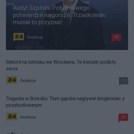
Audyt Szpitala Południowego
potwierdził najgorsze. Trzaskowski
musiał to przyznać
Redakcja
78
Rekord na lotnisku we Wrocławiu. Te kierunki podbiły
serca
Redakcja
1
Tragedia w Brzesku. Tłum gapiów nagrywał śmigłowiec z
poszkodowanym
Redakcja
29