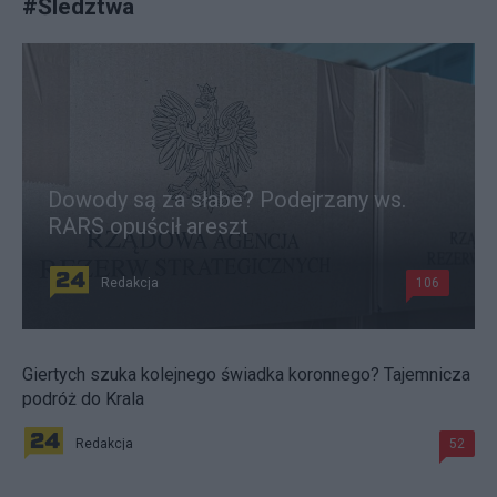
#
Śledztwa
Dowody są za słabe? Podejrzany ws.
RARS opuścił areszt
Redakcja
106
Giertych szuka kolejnego świadka koronnego? Tajemnicza
podróż do Krala
Redakcja
52