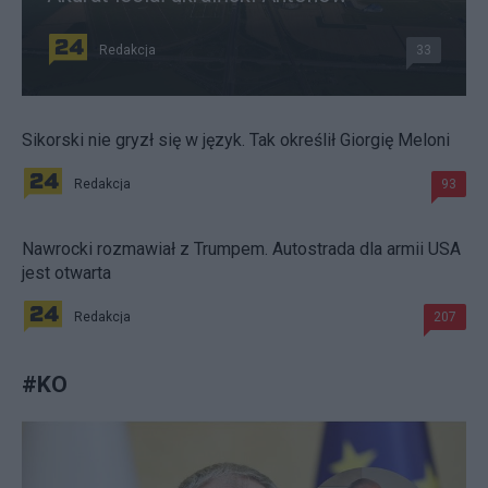
Redakcja
33
Sikorski nie gryzł się w język. Tak określił Giorgię Meloni
Redakcja
93
Nawrocki rozmawiał z Trumpem. Autostrada dla armii USA
jest otwarta
Redakcja
207
#
KO