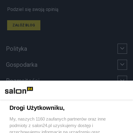
Podziel się swoją opinią
ZAŁÓŻ BLOG
Polityka
Gospodarka
Rozmaitości
Technologie
Drogi Użytkowniku,
Sport
My, naszych 1160 zaufanych partnerów oraz inne
podmioty z salon24.pl uzyskujemy dostęp i
Społeczeństwo
przechowujemy informacje na urządzeniu oraz