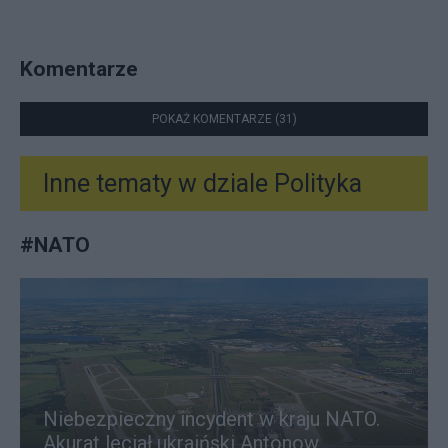
Komentarze
POKAŻ KOMENTARZE (31)
Inne tematy w dziale
Polityka
#
NATO
Niebezpieczny incydent w kraju NATO.
Akurat leciał ukraiński Antonow