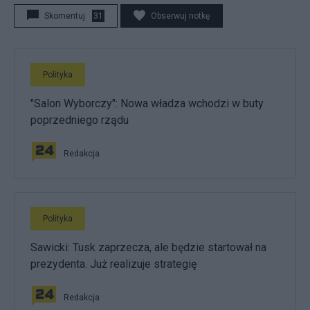
Skomentuj
31
Obserwuj notkę
Polityka
"Salon Wyborczy": Nowa władza wchodzi w buty
poprzedniego rządu
Redakcja
Polityka
Sawicki: Tusk zaprzecza, ale będzie startował na
prezydenta. Już realizuje strategię
Redakcja