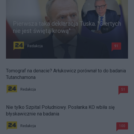
Pierwsza taka deklaracja Tuska. "Giertych
nie jest świętą krową"
Redakcja
91
Tomograf na denacie? Arłukowicz porównał to do badania
Tutanchamona
Redakcja
51
Nie tylko Szpital Południowy. Posłanka KO wbiła się
błyskawicznie na badania
Redakcja
100