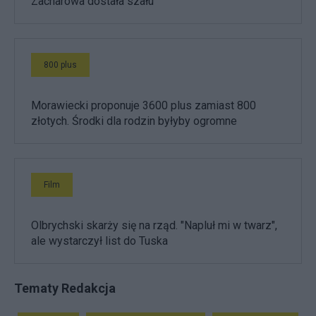
Zacharowa dostała szału
800 plus
Morawiecki proponuje 3600 plus zamiast 800
złotych. Środki dla rodzin byłyby ogromne
Film
Olbrychski skarży się na rząd. "Napluł mi w twarz",
ale wystarczył list do Tuska
Tematy Redakcja