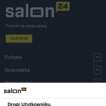
Podziel się swoją opinią
ZAŁÓŻ BLOG
Polityka
Gospodarka
Rozmaitości
Technologie
Drogi Użytkowniku,