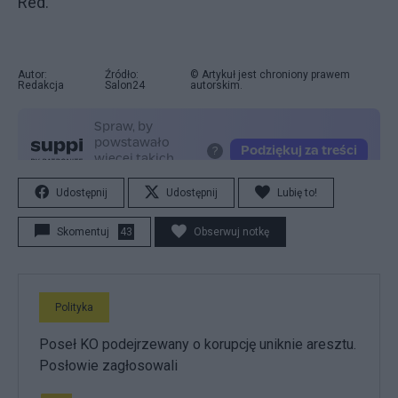
Red.
Autor:
Źródło:
© Artykuł jest chroniony prawem
Redakcja
Salon24
autorskim.
Udostępnij
Udostępnij
Lubię to!
Skomentuj
43
Obserwuj notkę
Polityka
Poseł KO podejrzewany o korupcję uniknie aresztu.
Posłowie zagłosowali