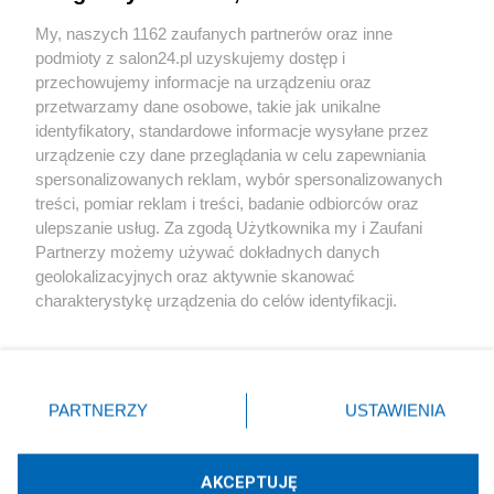
Sport
My, naszych 1162 zaufanych partnerów oraz inne
podmioty z salon24.pl uzyskujemy dostęp i
Społeczeństwo
przechowujemy informacje na urządzeniu oraz
przetwarzamy dane osobowe, takie jak unikalne
Kultura
identyfikatory, standardowe informacje wysyłane przez
urządzenie czy dane przeglądania w celu zapewniania
spersonalizowanych reklam, wybór spersonalizowanych
treści, pomiar reklam i treści, badanie odbiorców oraz
ulepszanie usług. Za zgodą Użytkownika my i Zaufani
X
Facebook
Instagram
Youtube
Partnerzy możemy używać dokładnych danych
geolokalizacyjnych oraz aktywnie skanować
charakterystykę urządzenia do celów identyfikacji.
Web Content Media sp. z o. o. © 2022
Ponieważ cenimy Twoją prywatność, prosimy o zgodę na
korzystanie z tych technologii poprzez kliknięcie
„Akceptuję”. Zgoda jest dobrowolna i zawsze możesz ją
Pomoc
O nas
Praca
Reklama
Kontakt
zmienić/wycofać klikając przycisk ustawień prywatności
PARTNERZY
USTAWIENIA
znajdujący się w lewym dolnym rogu strony
. Niektóre
rodzaje przetwarzania danych nie wymagają zgody
użytkownika, ale masz prawo sprzeciwić się takiemu
AKCEPTUJĘ