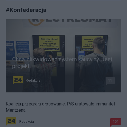
#
Konfederacja
Chcą zlikwidować system kaucyjny. Jest
projekt
Redakcja
11
Koalicja przegrała głosowanie. PiS uratowało immunitet
Mentzena
Redakcja
101