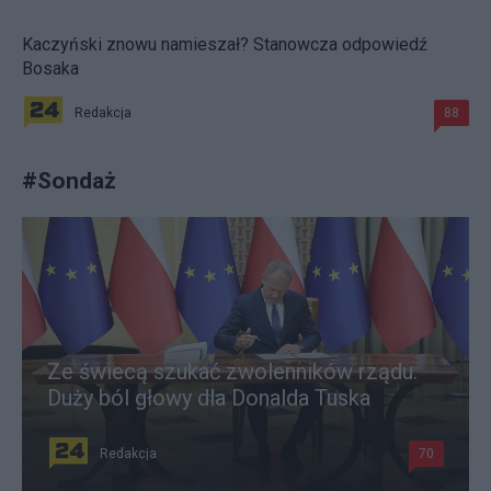
Kaczyński znowu namieszał? Stanowcza odpowiedź
Bosaka
Redakcja
88
#
Sondaż
Ze świecą szukać zwolenników rządu.
Duży ból głowy dla Donalda Tuska
Redakcja
70