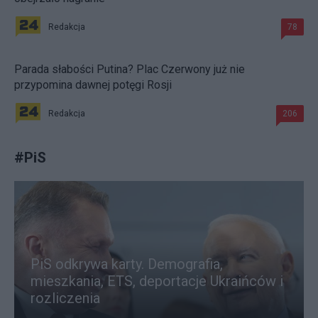
Redakcja
78
Parada słabości Putina? Plac Czerwony już nie
przypomina dawnej potęgi Rosji
Redakcja
206
#
PiS
PiS odkrywa karty. Demografia,
mieszkania, ETS, deportacje Ukraińców i
rozliczenia