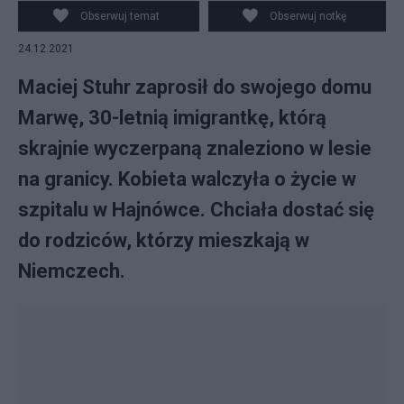
rodzicami, fot. Instagram
Obserwuj temat
Obserwuj notkę
24.12.2021
Maciej Stuhr zaprosił do swojego domu
Marwę, 30-letnią imigrantkę, którą
skrajnie wyczerpaną znaleziono w lesie
na granicy. Kobieta walczyła o życie w
szpitalu w Hajnówce. Chciała dostać się
do rodziców, którzy mieszkają w
Niemczech.