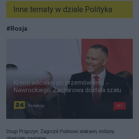
Inne tematy w dziale
Polityka
#
Rosja
Kreml wściekły po przemówieniu
Nawrockiego. Zacharowa dostała szału
Redakcja
361
Drugi Prigożyn. Zagroził Putinowi atakiem, miliony
obejrzało nagranie