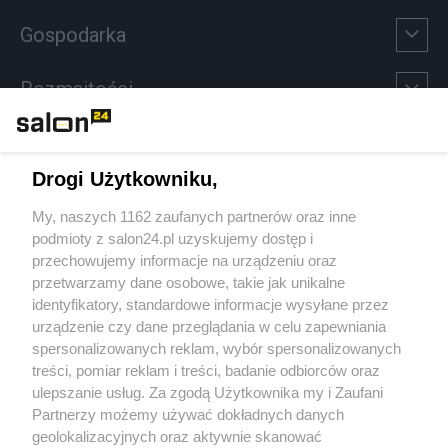
Gospodarka
Rozmaitości
Technologie
Drogi Użytkowniku,
Sport
My, naszych 1162 zaufanych partnerów oraz inne
podmioty z salon24.pl uzyskujemy dostęp i
Społeczeństwo
przechowujemy informacje na urządzeniu oraz
przetwarzamy dane osobowe, takie jak unikalne
Kultura
identyfikatory, standardowe informacje wysyłane przez
urządzenie czy dane przeglądania w celu zapewniania
spersonalizowanych reklam, wybór spersonalizowanych
treści, pomiar reklam i treści, badanie odbiorców oraz
ulepszanie usług. Za zgodą Użytkownika my i Zaufani
X
Facebook
Instagram
Youtube
Partnerzy możemy używać dokładnych danych
geolokalizacyjnych oraz aktywnie skanować