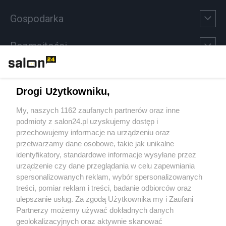
Gospodarka
Rozmaitości
Technologie
Drogi Użytkowniku,
Sport
My, naszych 1162 zaufanych partnerów oraz inne
podmioty z salon24.pl uzyskujemy dostęp i
Społeczeństwo
przechowujemy informacje na urządzeniu oraz
przetwarzamy dane osobowe, takie jak unikalne
Kultura
identyfikatory, standardowe informacje wysyłane przez
urządzenie czy dane przeglądania w celu zapewniania
spersonalizowanych reklam, wybór spersonalizowanych
treści, pomiar reklam i treści, badanie odbiorców oraz
ulepszanie usług. Za zgodą Użytkownika my i Zaufani
X
Facebook
Instagram
Youtube
Partnerzy możemy używać dokładnych danych
geolokalizacyjnych oraz aktywnie skanować