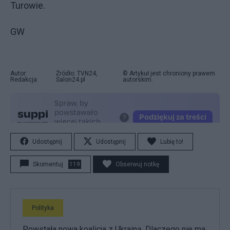
Turowie.
GW
Autor:
Źródło: TVN24,
© Artykuł jest chroniony prawem
Redakcja
Salon24.pl
autorskim.
Udostępnij
Udostępnij
Lubię to!
Skomentuj
119
Obserwuj notkę
Polityka
Powstała nowa koalicja z Ukrainą. Dlaczego nie ma