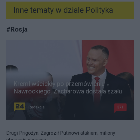
Inne tematy w dziale
Polityka
#
Rosja
Kreml wściekły po przemówieniu
Nawrockiego. Zacharowa dostała szału
Redakcja
371
Drugi Prigożyn. Zagroził Putinowi atakiem, miliony
obejrzało nagranie