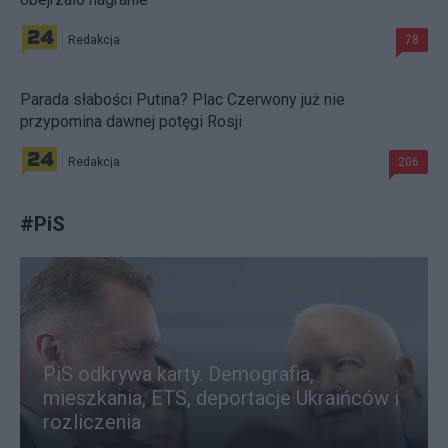
Redakcja
78
Parada słabości Putina? Plac Czerwony już nie
przypomina dawnej potęgi Rosji
Redakcja
206
#
PiS
PiS odkrywa karty. Demografia,
mieszkania, ETS, deportacje Ukraińców i
rozliczenia