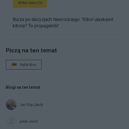
Wideo Salon24
Burza po decyzjach Nawrockiego. "Kibol ułaskawił
kibola? To propaganda"
Piszą na ten temat
Rafał Woś
Blogi na ten temat
Jan Filip Libicki
julian olech