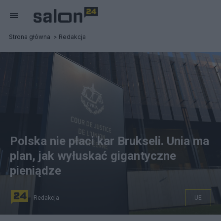
Strona główna
Redakcja
Polska nie płaci kar Brukseli. Unia ma
plan, jak wyłuskać gigantyczne
pieniądze
Redakcja
UE
Do tej pory Polska powinna przelać 50 mln euro Unii