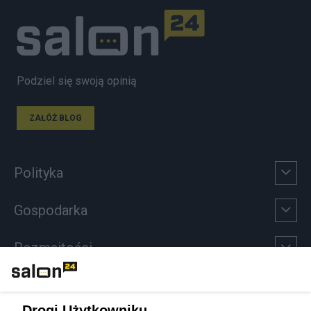
Podziel się swoją opinią
ZAŁÓŻ BLOG
Polityka
Gospodarka
Rozmaitości
Technologie
Drogi Użytkowniku,