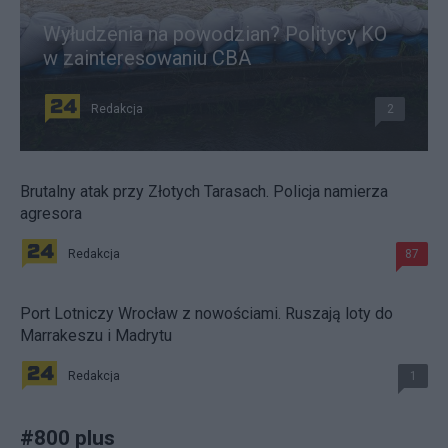
Wyłudzenia na powodzian? Politycy KO
w zainteresowaniu CBA
Redakcja
2
Brutalny atak przy Złotych Tarasach. Policja namierza
agresora
Redakcja
87
Port Lotniczy Wrocław z nowościami. Ruszają loty do
Marrakeszu i Madrytu
Redakcja
1
#
800 plus