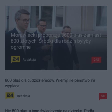
Morawiecki proponuje 3600 plus zamiast
800 złotych. Środki dla rodzin byłyby
ogromne
Redakcja
242
800 plus dla cudzoziemców. Wiemy, ile państwo im
wypłaca
Redakcja
58
Nie 800 plus, a inne świadczenie na dziecko. Padła