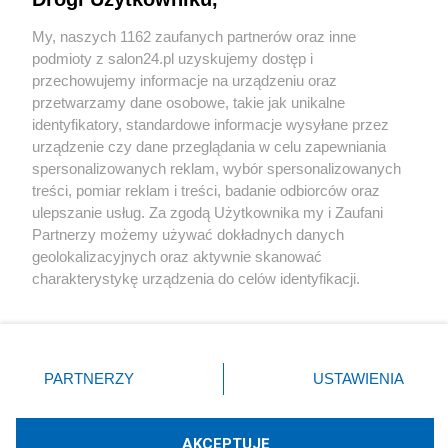
Sport
My, naszych 1162 zaufanych partnerów oraz inne
podmioty z salon24.pl uzyskujemy dostęp i
Społeczeństwo
przechowujemy informacje na urządzeniu oraz
przetwarzamy dane osobowe, takie jak unikalne
Kultura
identyfikatory, standardowe informacje wysyłane przez
urządzenie czy dane przeglądania w celu zapewniania
spersonalizowanych reklam, wybór spersonalizowanych
treści, pomiar reklam i treści, badanie odbiorców oraz
ulepszanie usług. Za zgodą Użytkownika my i Zaufani
X
Facebook
Instagram
Youtube
Partnerzy możemy używać dokładnych danych
geolokalizacyjnych oraz aktywnie skanować
charakterystykę urządzenia do celów identyfikacji.
Web Content Media sp. z o. o. © 2022
Ponieważ cenimy Twoją prywatność, prosimy o zgodę na
korzystanie z tych technologii poprzez kliknięcie
„Akceptuję”. Zgoda jest dobrowolna i zawsze możesz ją
Pomoc
O nas
Praca
Reklama
Kontakt
zmienić/wycofać klikając przycisk ustawień prywatności
PARTNERZY
USTAWIENIA
znajdujący się w lewym dolnym rogu strony
. Niektóre
rodzaje przetwarzania danych nie wymagają zgody
użytkownika, ale masz prawo sprzeciwić się takiemu
AKCEPTUJĘ