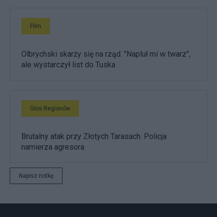
Film
Olbrychski skarży się na rząd. "Napluł mi w twarz",
ale wystarczył list do Tuska
Głos Regionów
Brutalny atak przy Złotych Tarasach. Policja
namierza agresora
Napisz notkę