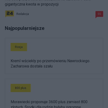
gigantyczna kwota w propozycji
Redakcja
55
Najpopularniejsze
Rosja
Kreml wściekły po przemówieniu Nawrockiego.
Zacharowa dostała szału
800 plus
Morawiecki proponuje 3600 plus zamiast 800
złotych. Środki dla rodzin byłyby ogromne