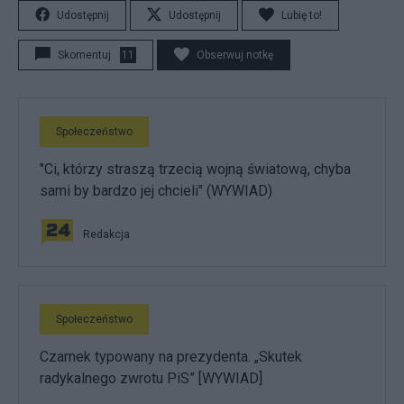
Udostępnij
Udostępnij
Lubię to!
Skomentuj
11
Obserwuj notkę
Społeczeństwo
"Ci, którzy straszą trzecią wojną światową, chyba
sami by bardzo jej chcieli" (WYWIAD)
Redakcja
Społeczeństwo
Czarnek typowany na prezydenta. „Skutek
radykalnego zwrotu PiS” [WYWIAD]