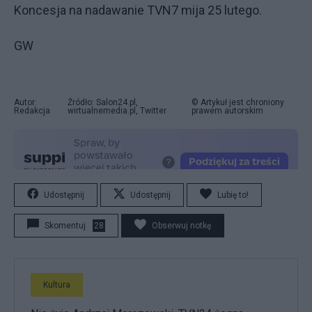
Koncesja na nadawanie TVN7 mija 25 lutego.
GW
Autor:
Źródło: Salon24.pl,
© Artykuł jest chroniony
Redakcja
wirtualnemedia.pl, Twitter
prawem autorskim
Udostępnij
Udostępnij
Lubię to!
Skomentuj
28
Obserwuj notkę
Kultura