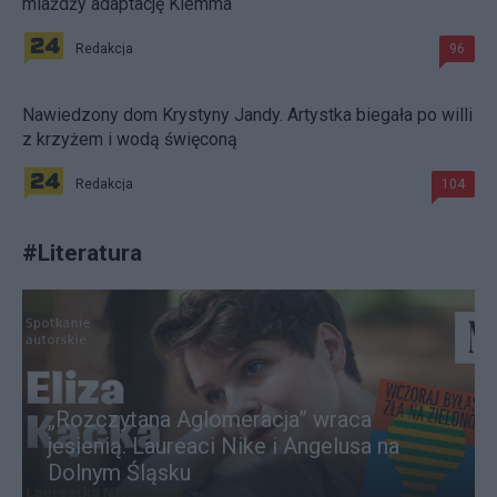
miażdży adaptację Klemma
Redakcja
96
Nawiedzony dom Krystyny Jandy. Artystka biegała po willi
z krzyżem i wodą święconą
Redakcja
104
#
Literatura
„Rozczytana Aglomeracja” wraca
jesienią. Laureaci Nike i Angelusa na
Dolnym Śląsku