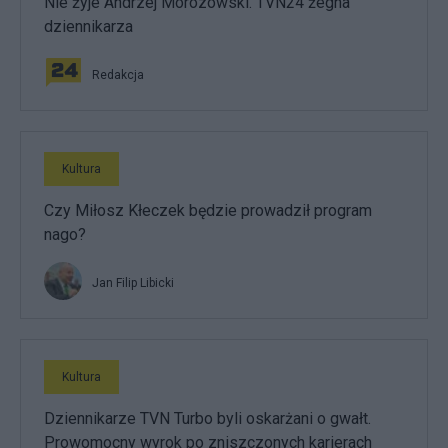
Nie żyje Andrzej Morozowski. TVN24 żegna
dziennikarza
Redakcja
Kultura
Czy Miłosz Kłeczek będzie prowadził program
nago?
Jan Filip Libicki
Kultura
Dziennikarze TVN Turbo byli oskarżani o gwałt.
Prowomocny wyrok po zniszczonych karierach