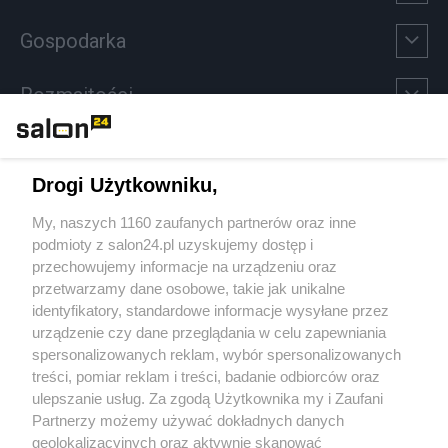
Gospodarka
Rozmaitości
Technologie
Drogi Użytkowniku,
Sport
My, naszych 1160 zaufanych partnerów oraz inne
podmioty z salon24.pl uzyskujemy dostęp i
Społeczeństwo
przechowujemy informacje na urządzeniu oraz
przetwarzamy dane osobowe, takie jak unikalne
Kultura
identyfikatory, standardowe informacje wysyłane przez
urządzenie czy dane przeglądania w celu zapewniania
spersonalizowanych reklam, wybór spersonalizowanych
treści, pomiar reklam i treści, badanie odbiorców oraz
ulepszanie usług. Za zgodą Użytkownika my i Zaufani
X
Facebook
Instagram
Youtube
Partnerzy możemy używać dokładnych danych
geolokalizacyjnych oraz aktywnie skanować