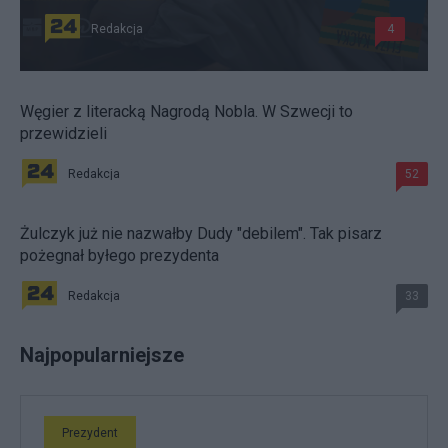
Redakcja
4
Węgier z literacką Nagrodą Nobla. W Szwecji to
przewidzieli
Redakcja
52
Żulczyk już nie nazwałby Dudy "debilem". Tak pisarz
pożegnał byłego prezydenta
Redakcja
33
Najpopularniejsze
Prezydent