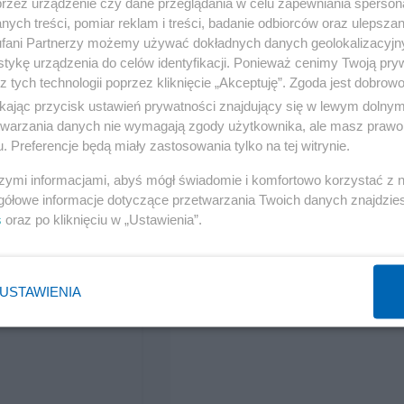
przez urządzenie czy dane przeglądania w celu zapewniania sperson
ych treści, pomiar reklam i treści, badanie odbiorców oraz ulepszan
fani Partnerzy możemy używać dokładnych danych geolokalizacyjn
tykę urządzenia do celów identyfikacji. Ponieważ cenimy Twoją pry
z tych technologii poprzez kliknięcie „Akceptuję”. Zgoda jest dobro
ikając przycisk ustawień prywatności znajdujący się w lewym dolny
etwarzania danych nie wymagają zgody użytkownika, ale masz prawo 
. Preferencje będą miały zastosowania tylko na tej witrynie.
szymi informacjami, abyś mógł świadomie i komfortowo korzystać z
gółowe informacje dotyczące przetwarzania Twoich danych znajdzi
s
oraz po kliknięciu w „Ustawienia”.
USTAWIENIA