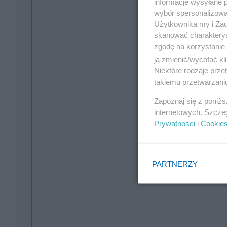
informacje wysyłane 
wybór spersonalizowan
Użytkownika my i Zau
skanować charakterys
zgodę na korzystanie 
ją zmienić/wycofać kl
Niektóre rodzaje prz
takiemu przetwarzaniu
Zapoznaj się z poniż
internetowych. Szcze
Prywatności
i
Cookie
PARTNERZY