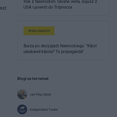
Rok z Nawrockim. Głośne weta, sojusz z
USA i powrót do Trójmorza
est
Wideo Salon24
Burza po decyzjach Nawrockiego. "Kibol
ułaskawił kibola? To propaganda"
Blogi na ten temat
Jan Filip Libicki
Independent Trader