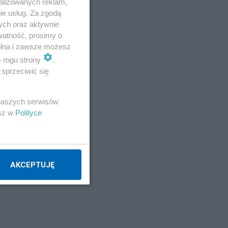
alizowanych reklam,
ie usług. Za zgodą
ych oraz aktywnie
watność, prosimy o
wolna i zawsze możesz
m rogu strony
.
sprzeciwić się
 naszych serwisów
esz w
Polityce
AKCEPTUJĘ