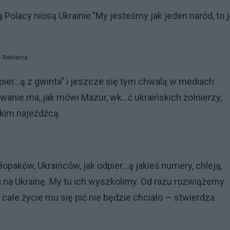
Polacy niosą Ukrainie."My jesteśmy jak jeden naród, to j
Reklama
napier…ą z gwinta” i jeszcze się tym chwalą w mediach
nie ma, jak mówi Mazur, wk...ć ukraińskich żołnierzy,
skim najeźdźcą.
hłopaków, Ukraińców, jak odpier…ą jakieś numery, chleją,
 na Ukrainę. My tu ich wyszkolimy. Od razu rozwiążemy
uż całe życie mu się pić nie będzie chciało — stwierdza