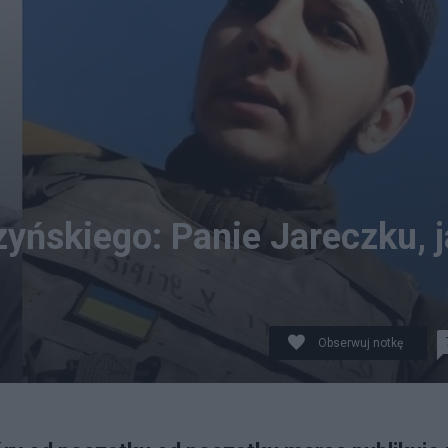
zyńskiego: Panie Jareczku, j
Obserwuj notkę