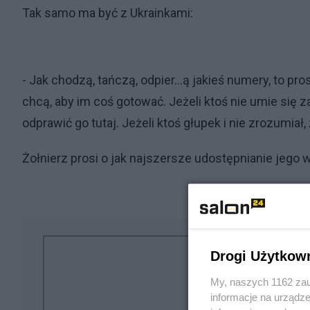
Tak samo ma być z Ukrainkami:
- Jak chodzą, tańczą, odpier…ą jakieś numery, to pro
chcą, aby im coś gotować. Jeżeli ktoś nie umie się z
odprawić go tutaj. Jeżeli ktoś głupek i nie zrozumia
Żołnierz prosi o jak najszersze udostępnianie jego 
Drogi Użytkow
My, naszych 1162 zau
informacje na urządze