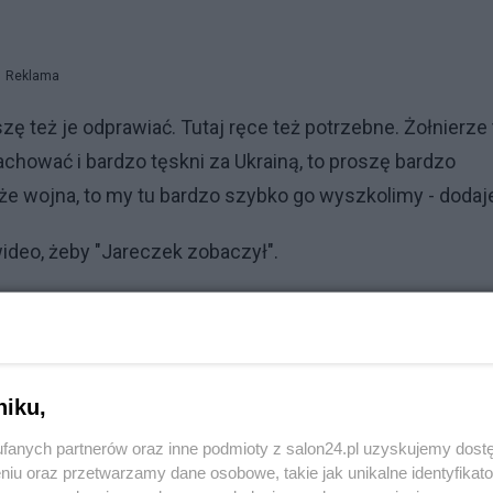
Reklama
szę też je odprawiać. Tutaj ręce też potrzebne. Żołnierze
achować i bardzo tęskni za Ukrainą, to proszę bardzo
ł, że wojna, to my tu bardzo szybko go wyszkolimy - dodaj
wideo, żeby "Jareczek zobaczył".
niku,
fanych partnerów oraz inne podmioty z salon24.pl uzyskujemy dost
niu oraz przetwarzamy dane osobowe, takie jak unikalne identyfikat