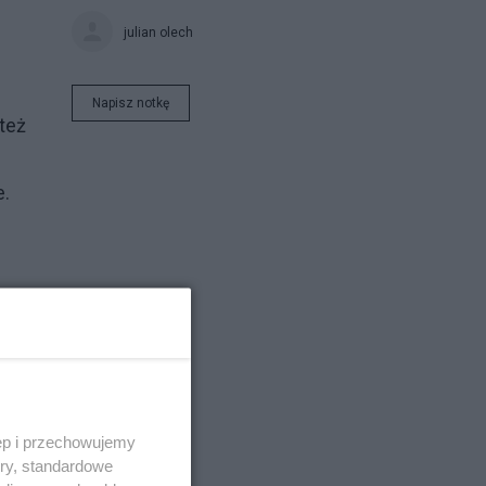
julian olech
Napisz notkę
 też
e.
ęp i przechowujemy
ory, standardowe