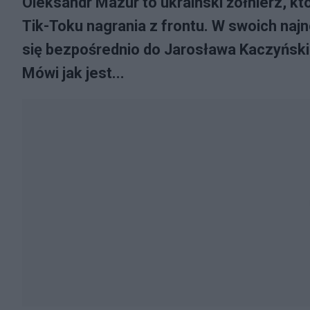
Oleksandr Mazur to ukraiński żołnierz, k
Tik-Toku nagrania z frontu. W swoich naj
się bezpośrednio do Jarosława Kaczyński
Mówi jak jest...