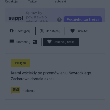
Redakcja
Twitter
autorskim.
Udostępnij
Udostępnij
Lubię to!
Skomentuj
93
Obserwuj notkę
Polityka
Kreml wściekły po przemówieniu Nawrockiego.
Zacharowa dostała szału
Redakcja