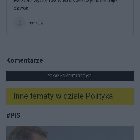
Parada Zwycięstwa w Moskwie czyli komu bije
dzwon
marek.w
Komentarze
POKAŻ KOMENTARZE (93)
Inne tematy w dziale
Polityka
#
PiS