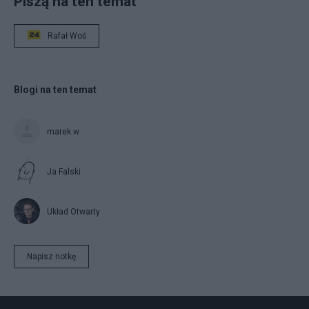
Piszą na ten temat
Rafał Woś
Blogi na ten temat
marek.w
Ja Falski
Układ Otwarty
Napisz notkę