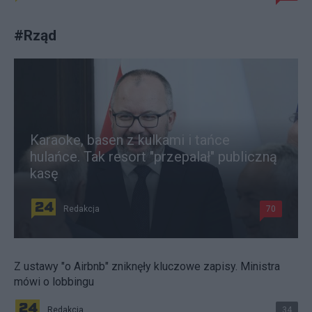
#
Rząd
Karaoke, basen z kulkami i tańce
hulańce. Tak resort "przepalał" publiczną
kasę
Redakcja
70
Z ustawy "o Airbnb" zniknęły kluczowe zapisy. Ministra
mówi o lobbingu
Redakcja
34