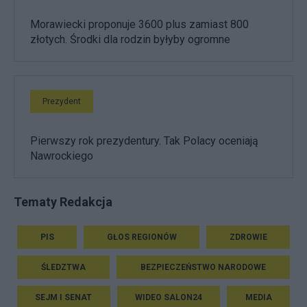
Morawiecki proponuje 3600 plus zamiast 800
złotych. Środki dla rodzin byłyby ogromne
Prezydent
Pierwszy rok prezydentury. Tak Polacy oceniają
Nawrockiego
Tematy Redakcja
PIS
GŁOS REGIONÓW
ZDROWIE
ŚLEDZTWA
BEZPIECZEŃSTWO NARODOWE
SEJM I SENAT
WIDEO SALON24
MEDIA