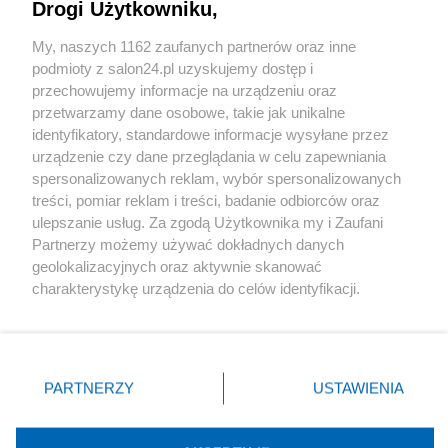
Drogi Użytkowniku,
Sport
My, naszych 1162 zaufanych partnerów oraz inne
podmioty z salon24.pl uzyskujemy dostęp i
Społeczeństwo
przechowujemy informacje na urządzeniu oraz
przetwarzamy dane osobowe, takie jak unikalne
Kultura
identyfikatory, standardowe informacje wysyłane przez
urządzenie czy dane przeglądania w celu zapewniania
spersonalizowanych reklam, wybór spersonalizowanych
treści, pomiar reklam i treści, badanie odbiorców oraz
ulepszanie usług. Za zgodą Użytkownika my i Zaufani
X
Facebook
Instagram
Youtube
Partnerzy możemy używać dokładnych danych
geolokalizacyjnych oraz aktywnie skanować
charakterystykę urządzenia do celów identyfikacji.
Web Content Media sp. z o. o. © 2022
Ponieważ cenimy Twoją prywatność, prosimy o zgodę na
korzystanie z tych technologii poprzez kliknięcie
„Akceptuję”. Zgoda jest dobrowolna i zawsze możesz ją
Pomoc
O nas
Praca
Reklama
Kontakt
zmienić/wycofać klikając przycisk ustawień prywatności
PARTNERZY
USTAWIENIA
znajdujący się w lewym dolnym rogu strony
. Niektóre
rodzaje przetwarzania danych nie wymagają zgody
użytkownika, ale masz prawo sprzeciwić się takiemu