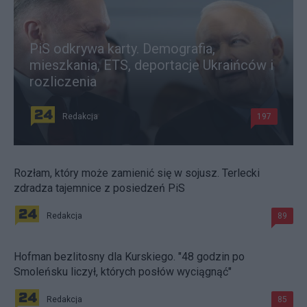
PiS odkrywa karty. Demografia,
mieszkania, ETS, deportacje Ukraińców i
rozliczenia
Redakcja
197
Rozłam, który może zamienić się w sojusz. Terlecki
zdradza tajemnice z posiedzeń PiS
Redakcja
89
Hofman bezlitosny dla Kurskiego. "48 godzin po
Smoleńsku liczył, których posłów wyciągnąć"
Redakcja
85