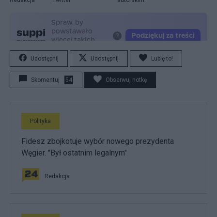
Udostępnij
Udostępnij
Lubię to!
Skomentuj
54
Obserwuj notkę
Polityka
Fidesz zbojkotuje wybór nowego prezydenta
Węgier. "Był ostatnim legalnym"
Redakcja