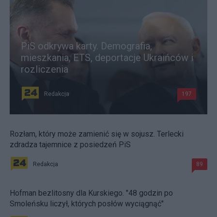
PiS odkrywa karty. Demografia,
mieszkania, ETS, deportacje Ukraińców i
rozliczenia
Redakcja
197
Rozłam, który może zamienić się w sojusz. Terlecki
zdradza tajemnice z posiedzeń PiS
Redakcja
89
Hofman bezlitosny dla Kurskiego. "48 godzin po
Smoleńsku liczył, których posłów wyciągnąć"