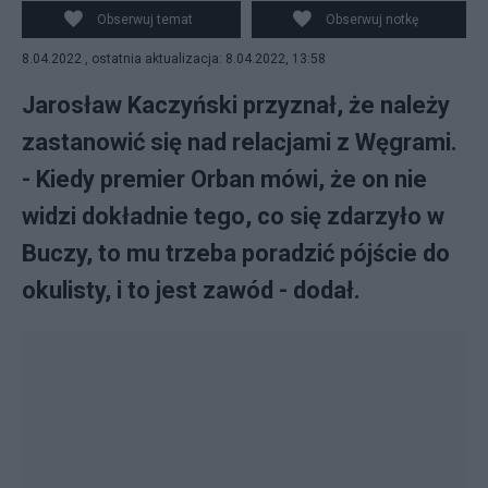
się dogadywali. To się zmieniło.
Obserwuj temat
Obserwuj notkę
8.04.2022 , ostatnia aktualizacja: 8.04.2022, 13:58
Jarosław Kaczyński przyznał, że należy
zastanowić się nad relacjami z Węgrami.
- Kiedy premier Orban mówi, że on nie
widzi dokładnie tego, co się zdarzyło w
Buczy, to mu trzeba poradzić pójście do
okulisty, i to jest zawód - dodał.