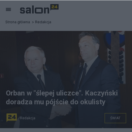
Strona główna
Redakcja
Orban w "ślepej uliczce". Kaczyński
doradza mu pójście do okulisty
Redakcja
ŚWIAT
Jarosław Kaczyński i Viktor Orban kilka lat temu świetnie