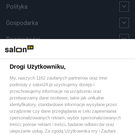
Polityka
Gospodarka
Rozmaitości
Technologie
Drogi Użytkowniku,
Sport
My, naszych 1162 zaufanych partnerów oraz inne
podmioty z salon24.pl uzyskujemy dostęp i
Społeczeństwo
przechowujemy informacje na urządzeniu oraz
przetwarzamy dane osobowe, takie jak unikalne
Kultura
identyfikatory, standardowe informacje wysyłane przez
urządzenie czy dane przeglądania w celu zapewniania
spersonalizowanych reklam, wybór spersonalizowanych
treści, pomiar reklam i treści, badanie odbiorców oraz
ulepszanie usług. Za zgodą Użytkownika my i Zaufani
X
Facebook
Instagram
Youtube