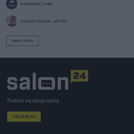
Independent Trader
Grzegorz Wszołek - gw1990
Napisz notkę
Podziel się swoją opinią
ZAŁÓŻ BLOG