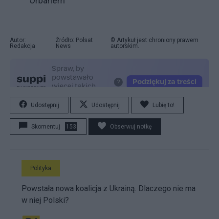
Orbanem"
Autor:
Źródło: Polsat
© Artykuł jest chroniony prawem
Redakcja
News
autorskim.
Udostępnij
Udostępnij
Lubię to!
Skomentuj
153
Obserwuj notkę
Polityka
Powstała nowa koalicja z Ukrainą. Dlaczego nie ma
w niej Polski?