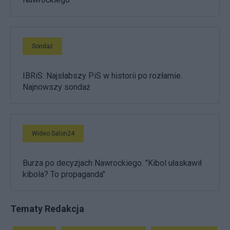
Sondaż
IBRiS: Najsłabszy PiS w historii po rozłamie.
Najnowszy sondaż
Wideo Salon24
Burza po decyzjach Nawrockiego. "Kibol ułaskawił
kibola? To propaganda"
Tematy Redakcja