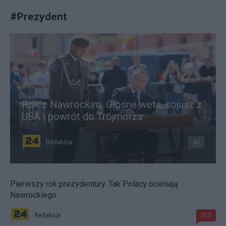
#
Prezydent
Rok z Nawrockim. Głośne weta, sojusz z
USA i powrót do Trójmorza
Redakcja
43
Pierwszy rok prezydentury. Tak Polacy oceniają
Nawrockiego
Redakcja
212