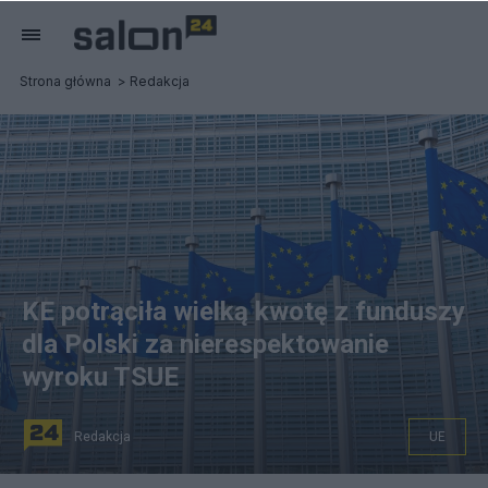
Strona główna
Redakcja
KE potrąciła wielką kwotę z funduszy
dla Polski za nierespektowanie
wyroku TSUE
Redakcja
UE
źródło: Flickr / Kyle Wagaman