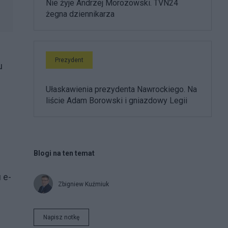
Nie żyje Andrzej Morozowski. TVN24
żegna dziennikarza
Prezydent
u
Ułaskawienia prezydenta Nawrockiego. Na
liście Adam Borowski i gniazdowy Legii
Blogi na ten temat
 e-
Zbigniew Kuźmiuk
Napisz notkę