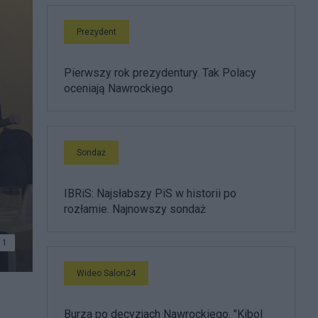
Prezydent
Pierwszy rok prezydentury. Tak Polacy
oceniają Nawrockiego
Sondaż
IBRiS: Najsłabszy PiS w historii po
rozłamie. Najnowszy sondaż
1
Wideo Salon24
wicz
Burza po decyzjach Nawrockiego. "Kibol