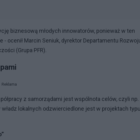
ycję biznesową młodych innowatorów, ponieważ w ten
je - ocenił Marcin Seniuk, dyrektor Departamentu Rozwoj
czości (Grupa PFR).
upami
Reklama
spółpracy z samorządami jest wspólnota celów, czyli np.
 władz lokalnych odzwierciedlone jest w projektach typu
o”