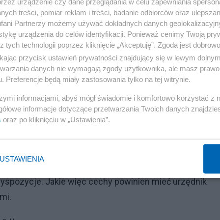
przez urządzenie czy dane przeglądania w celu zapewniania sperson
ych treści, pomiar reklam i treści, badanie odbiorców oraz ulepszan
fani Partnerzy możemy używać dokładnych danych geolokalizacyjn
tykę urządzenia do celów identyfikacji. Ponieważ cenimy Twoją pry
z tych technologii poprzez kliknięcie „Akceptuję”. Zgoda jest dobro
ikając przycisk ustawień prywatności znajdujący się w lewym dolny
etwarzania danych nie wymagają zgody użytkownika, ale masz prawo 
. Preferencje będą miały zastosowania tylko na tej witrynie.
szymi informacjami, abyś mógł świadomie i komfortowo korzystać z
gółowe informacje dotyczące przetwarzania Twoich danych znajdzi
s
oraz po kliknięciu w „Ustawienia”.
USTAWIENIA
a kontakty ze startupami i innowacje. Niestety, nie za
dyspozycje. Jakie więc cechy powinien mieć urzędnik
mi.