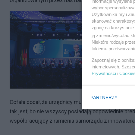
organizowanym przez nas hackatonie.
informacje wysyłane 
wybór spersonalizowan
Użytkownika my i Zau
skanować charakterys
zgodę na korzystanie 
ją zmienić/wycofać kl
Niektóre rodzaje prz
takiemu przetwarzaniu
Zapoznaj się z poniż
internetowych. Szcze
Prywatności
i
Cookie
PARTNERZY
Cofała dodał, że urzędnicy muszą być przygotowani n
tak jest, bo nie wszyscy posiadają odpowiednie pre
współpracujący z ramienia samorządu z innowatora