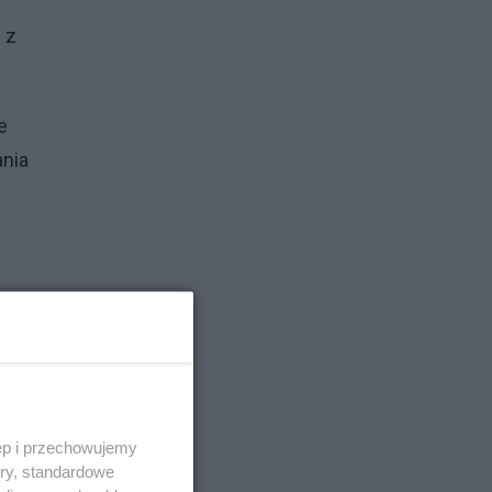
 z
e
ania
. -
ęp i przechowujemy
ory, standardowe