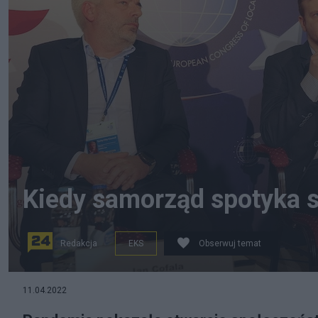
Kiedy samorząd spotyka s
Redakcja
EKS
Obserwuj temat
Panel "Samorząd spotyka startup" na Europejskim For
11.04.2022