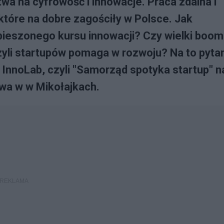
a na cyfrowość i innowacje. Praca zdalna i
które na dobre zagościły w Polsce. Jak
ieszonego kursu innowacji? Czy wielki boom
zyli startupów pomaga w rozwoju? Na to pyta
InnoLab, czyli "Samorząd spotyka startup" n
wa w w Mikołajkach.