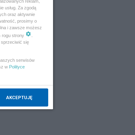
alizowanych reklam,
ie usług. Za zgodą
ych oraz aktywnie
watność, prosimy o
wolna i zawsze możesz
m rogu strony
.
sprzeciwić się
 naszych serwisów
esz w
Polityce
AKCEPTUJĘ
wsze