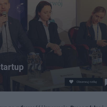
tartup
Obserwuj notkę
um Samorządów w w Mikołajkach. Fot: Marcin Marcinkie