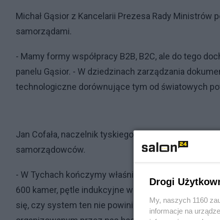
Michał Gąsior z Kancelarii Prezesa Rady Ministrów
samorządami.
- Mamy formy współpracy B2B, B2C, ale do tego doc
panelu Gąsior. - W dziedzinach zarządzania dokumen
technologiczne dorównujące tym od światowych po
Jan Cofała, naczelnik tyskiego Wydziału Innowacji i
samorządowców.
- W Tychach kończymy właśnie projektowanie wielki
Drogi Użytkow
600 kamer, pętle indukcyjne w jezdniach, stacje po
My, naszych 1160 zau
się, czy system ten nie powinien opierać się na roz
informacje na urządze