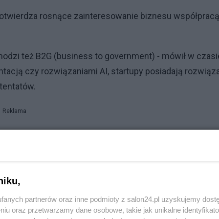
 potwierdza rosnące zainteresowanie biznesu współpracą
hodzi też B2G (business to government) - mówił w czasi
tacją czy rozwiązaniami AI, startupy posiadają rozwiąz
tentatów.
Reklama
 Inwestycji potwierdza ten kierunek zainteresowania
ego, inteligentnego systemu zarządzania ruchem.- mówi
niku,
godowe, tablice informacyjne. Jako miasto zastanawiamy
fanych partnerów oraz inne podmioty z salon24.pl uzyskujemy dost
wiązaniach, do których młodzi innowatorzy dojdą na
niu oraz przetwarzamy dane osobowe, takie jak unikalne identyfikat