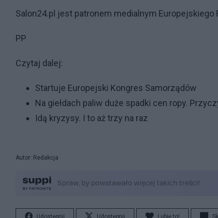
Salon24.pl jest patronem medialnym Europejskieg
PP
Czytaj dalej:
Startuje Europejski Kongres Samorządów
Na giełdach paliw duże spadki cen ropy. Przyc
Idą kryzysy. I to aż trzy na raz
Autor: Redakcja
Udostępnij
Udostępnij
Lubię to!
S