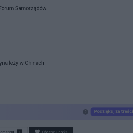
o Forum Samorządów.
zyna leży w Chinach
komentuj
1
Obserwuj notkę