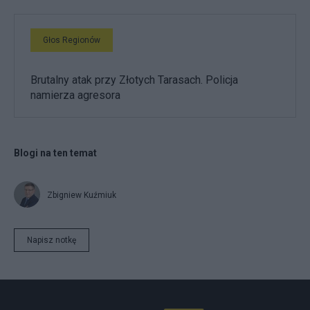
Głos Regionów
Brutalny atak przy Złotych Tarasach. Policja
namierza agresora
Blogi na ten temat
Zbigniew Kuźmiuk
Napisz notkę