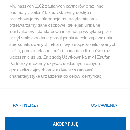
Sport
My, naszych 1162 zaufanych partnerów oraz inne
podmioty z salon24.pl uzyskujemy dostęp i
Społeczeństwo
przechowujemy informacje na urządzeniu oraz
przetwarzamy dane osobowe, takie jak unikalne
Kultura
identyfikatory, standardowe informacje wysyłane przez
urządzenie czy dane przeglądania w celu zapewniania
spersonalizowanych reklam, wybór spersonalizowanych
treści, pomiar reklam i treści, badanie odbiorców oraz
ulepszanie usług. Za zgodą Użytkownika my i Zaufani
X
Facebook
Instagram
Youtube
Partnerzy możemy używać dokładnych danych
geolokalizacyjnych oraz aktywnie skanować
charakterystykę urządzenia do celów identyfikacji.
Web Content Media sp. z o. o. © 2022
Ponieważ cenimy Twoją prywatność, prosimy o zgodę na
korzystanie z tych technologii poprzez kliknięcie
„Akceptuję”. Zgoda jest dobrowolna i zawsze możesz ją
Pomoc
O nas
Praca
Reklama
Kontakt
zmienić/wycofać klikając przycisk ustawień prywatności
PARTNERZY
USTAWIENIA
znajdujący się w lewym dolnym rogu strony
. Niektóre
rodzaje przetwarzania danych nie wymagają zgody
użytkownika, ale masz prawo sprzeciwić się takiemu
AKCEPTUJĘ
przetwarzaniu. Preferencje będą miały zastosowania tylko