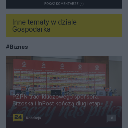
POKAŻ KOMENTARZE (4)
Inne tematy w dziale
Gospodarka
#
Biznes
PZPN traci kluczowego sponsora.
Brzoska i InPost kończą długi etap
Redakcja
18