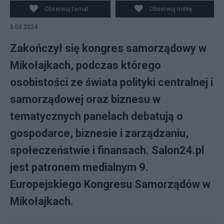
Ukrainie?", który prowadził właściciel Salon24.pl red.
Obserwuj temat
Obserwuj notkę
Sławomir Jastrzębowski. fot. Salon24.pl ©
5.03.2024
Zakończył się kongres samorządowy w
Mikołajkach, podczas którego
osobistości ze świata polityki centralnej i
samorządowej oraz biznesu w
tematycznych panelach debatują o
gospodarce, biznesie i zarządzaniu,
społeczeństwie i finansach. Salon24.pl
jest patronem medialnym 9.
Europejskiego Kongresu Samorządów w
Mikołajkach.