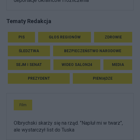
deportacje Ukraińców i rozliczenia
Tematy Redakcja
PIS
GŁOS REGIONÓW
ZDROWIE
ŚLEDZTWA
BEZPIECZEŃSTWO NARODOWE
SEJM I SENAT
WIDEO SALON24
MEDIA
PREZYDENT
PIENIĄDZE
Film
Olbrychski skarży się na rząd. "Napluł mi w twarz",
ale wystarczył list do Tuska