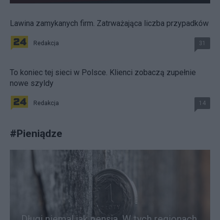
Lawina zamykanych firm. Zatrważająca liczba przypadków
Redakcja
31
To koniec tej sieci w Polsce. Klienci zobaczą zupełnie
nowe szyldy
Redakcja
14
#
Pieniądze
Długi niemal jak pensja. W tych regionach