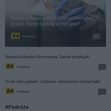
Nowa szczepionka mRNA przeciwko
grypie. Kiedy będzie w Europie?
Redakcja
22
Niepokój klientów Rossmanna. Zatrute przekąski
Redakcja
5
To nie tylko pokarm. Cudowne właściwości mleka matki
Redakcja
11
#
Podróże