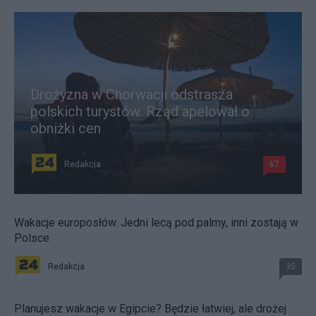
Drożyzna w Chorwacji odstrasza
polskich turystów. Rząd apelował o
obniżki cen
Redakcja
67
Wakacje europosłów. Jedni lecą pod palmy, inni zostają w
Polsce
Redakcja
35
Planujesz wakacje w Egipcie? Będzie łatwiej, ale drożej