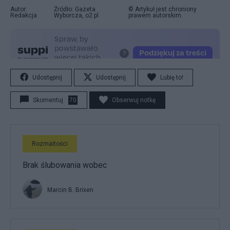
Autor:
Źródło: Gazeta
© Artykuł jest chroniony
Redakcja
Wyborcza, o2.pl
prawem autorskim.
Udostępnij
Udostępnij
Lubię to!
Skomentuj
70
Obserwuj notkę
Rozmaitości
Brak ślubowania wobec
Marcin B. Brixen