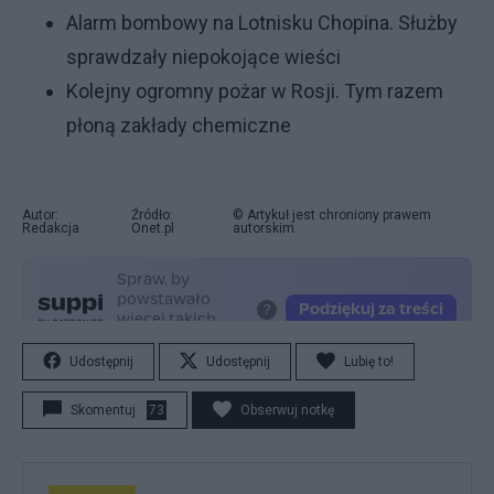
Alarm bombowy na Lotnisku Chopina. Służby
sprawdzały niepokojące wieści
Kolejny ogromny pożar w Rosji. Tym razem
płoną zakłady chemiczne
Autor:
Źródło:
© Artykuł jest chroniony prawem
Redakcja
Onet.pl
autorskim.
Udostępnij
Udostępnij
Lubię to!
Skomentuj
73
Obserwuj notkę