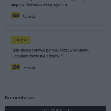
nieprawidłowości, winny system
Redakcja
Polityka
Tusk chce postawić pomnik Mazowieckiemu.
"Jarosław chyba nie odmówi?"
Redakcja
Komentarze
POKAŻ KOMENTARZE (73)