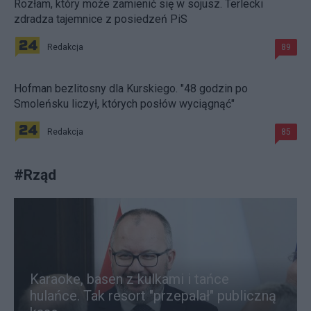
Rozłam, który może zamienić się w sojusz. Terlecki
zdradza tajemnice z posiedzeń PiS
Redakcja
89
Hofman bezlitosny dla Kurskiego. "48 godzin po
Smoleńsku liczył, których posłów wyciągnąć"
Redakcja
85
#
Rząd
Karaoke, basen z kulkami i tańce
hulańce. Tak resort "przepalał" publiczną