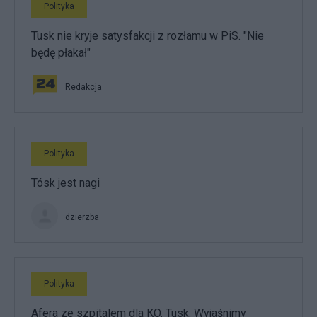
Polityka
Tusk nie kryje satysfakcji z rozłamu w PiS. "Nie
będę płakał"
Redakcja
Polityka
Tósk jest nagi
dzierzba
Polityka
Afera ze szpitalem dla KO. Tusk: Wyjaśnimy