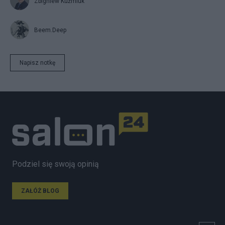
Zbigniew Kuźmiuk
Beem.Deep
Napisz notkę
Podziel się swoją opinią
ZAŁÓŻ BLOG