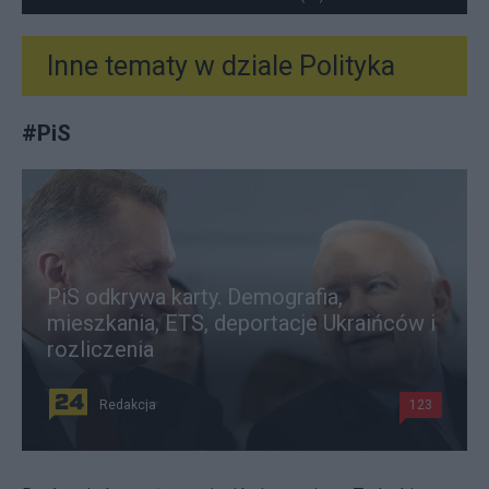
Inne tematy w dziale
Polityka
#
PiS
PiS odkrywa karty. Demografia,
mieszkania, ETS, deportacje Ukraińców i
rozliczenia
Redakcja
123