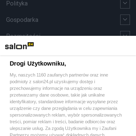
Polityka
Gospodarka
Rozmaitości
Technologie
Drogi Użytkowniku,
Sport
My, naszych 1160 zaufanych partnerów oraz inne
podmioty z salon24.pl uzyskujemy dostęp i
Społeczeństwo
przechowujemy informacje na urządzeniu oraz
przetwarzamy dane osobowe, takie jak unikalne
Kultura
identyfikatory, standardowe informacje wysyłane przez
urządzenie czy dane przeglądania w celu zapewniania
spersonalizowanych reklam, wybór spersonalizowanych
treści, pomiar reklam i treści, badanie odbiorców oraz
ulepszanie usług. Za zgodą Użytkownika my i Zaufani
X
Facebook
Instagram
Youtube
Partnerzy możemy używać dokładnych danych