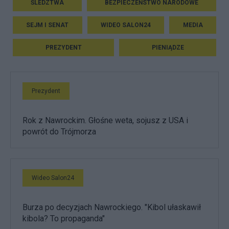
ŚLEDZTWA
BEZPIECZEŃSTWO NARODOWE
SEJM I SENAT
WIDEO SALON24
MEDIA
PREZYDENT
PIENIĄDZE
Prezydent
Rok z Nawrockim. Głośne weta, sojusz z USA i
powrót do Trójmorza
Wideo Salon24
Burza po decyzjach Nawrockiego. "Kibol ułaskawił
kibola? To propaganda"