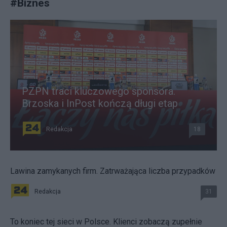
#
Biznes
PZPN traci kluczowego sponsora.
Brzoska i InPost kończą długi etap
Redakcja
18
Lawina zamykanych firm. Zatrważająca liczba przypadków
Redakcja
31
To koniec tej sieci w Polsce. Klienci zobaczą zupełnie