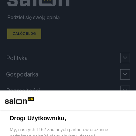
Podziel się swoją opinią
ZAŁÓŻ BLOG
Polityka
Gospodarka
Rozmaitości
Technologie
Drogi Użytkowniku,
Sport
My, naszych 1162 zaufanych partnerów oraz inne