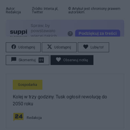
Autor:
Źródło: Interia.pl,
© Artykuł jest chroniony prawem
Redakcja
Twitter
autorskim.
Udostępnij
Udostępnij
Lubię to!
Skomentuj
89
Obserwuj notkę
Gospodarka
Kolej w trzy godziny. Tusk ogłosił rewolucję do
2050 roku
Redakcja