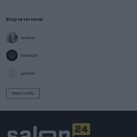
Blogi na ten temat
seafarer
tomi2424
generee
Napisz notkę