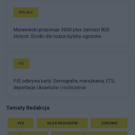
800 plus
Morawiecki proponuje 3600 plus zamiast 800
złotych. Środki dla rodzin byłyby ogromne
PiS
PiS odkrywa karty. Demografia, mieszkania, ETS,
deportacje Ukraińców i rozliczenia
Tematy Redakcja
PIS
GŁOS REGIONÓW
ZDROWIE