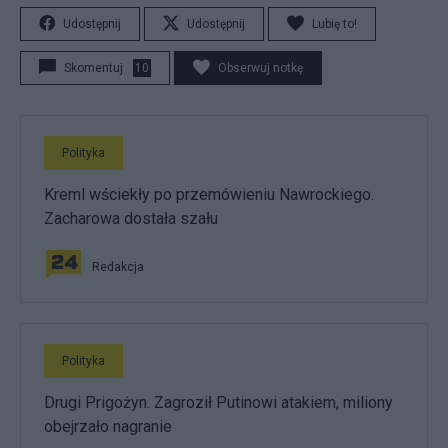
Udostępnij
Udostępnij
Lubię to!
Skomentuj
10
Obserwuj notkę
Polityka
Kreml wściekły po przemówieniu Nawrockiego.
Zacharowa dostała szału
Redakcja
Polityka
Drugi Prigożyn. Zagroził Putinowi atakiem, miliony
obejrzało nagranie