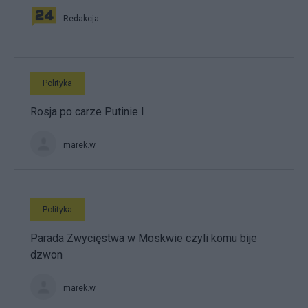
Redakcja
Polityka
Rosja po carze Putinie I
marek.w
Polityka
Parada Zwycięstwa w Moskwie czyli komu bije
dzwon
marek.w