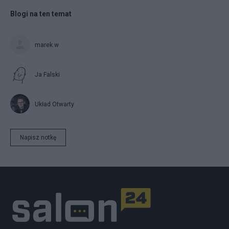
Blogi na ten temat
marek.w
Ja Falski
Układ Otwarty
Napisz notkę