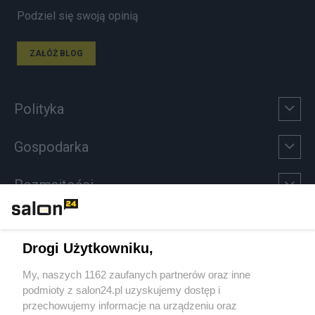
Podziel się swoją opinią
ZAŁÓŻ BLOG
Polityka
Gospodarka
Rozmaitości
Technologie
Drogi Użytkowniku,
Sport
My, naszych 1162 zaufanych partnerów oraz inne
podmioty z salon24.pl uzyskujemy dostęp i
Społeczeństwo
przechowujemy informacje na urządzeniu oraz