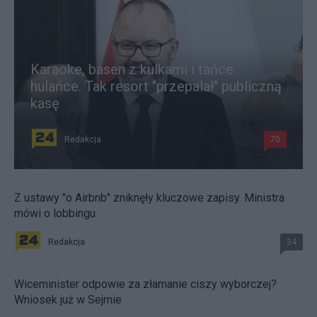
Karaoke, basen z kulkami i tańce
hulańce. Tak resort "przepalał" publiczną
kasę
Redakcja
70
Z ustawy "o Airbnb" zniknęły kluczowe zapisy. Ministra
mówi o lobbingu
Redakcja
34
Wiceminister odpowie za złamanie ciszy wyborczej?
Wniosek już w Sejmie