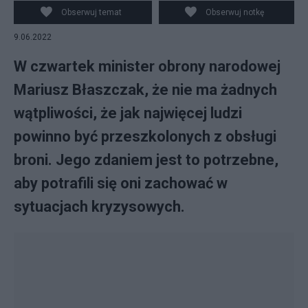
Błaszczak, że nie ma żadnych wątpliwości, że jak
Obserwuj temat
Obserwuj notkę
najwięcej ludzi powinno być przeszkolonych z obsługi
9.06.2022
broni. Fot. PAP/Tomasz Waszczuk
W czwartek minister obrony narodowej
Mariusz Błaszczak, że nie ma żadnych
wątpliwości, że jak najwięcej ludzi
powinno być przeszkolonych z obsługi
broni. Jego zdaniem jest to potrzebne,
aby potrafili się oni zachować w
sytuacjach kryzysowych.