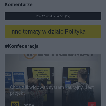
Komentarze
POKAŻ KOMENTARZE (27)
Inne tematy w dziale
Polityka
#
Konfederacja
Chcą zlikwidować system kaucyjny. Jest
projekt
Redakcja
82