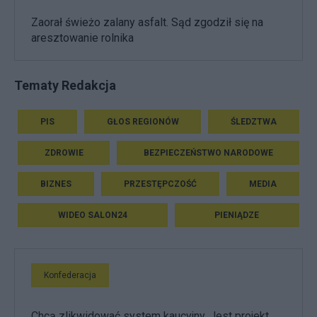
Zaorał świeżo zalany asfalt. Sąd zgodził się na
aresztowanie rolnika
Tematy Redakcja
PIS
GŁOS REGIONÓW
ŚLEDZTWA
ZDROWIE
BEZPIECZEŃSTWO NARODOWE
BIZNES
PRZESTĘPCZOŚĆ
MEDIA
WIDEO SALON24
PIENIĄDZE
Konfederacja
Chcą zlikwidować system kaucyjny. Jest projekt