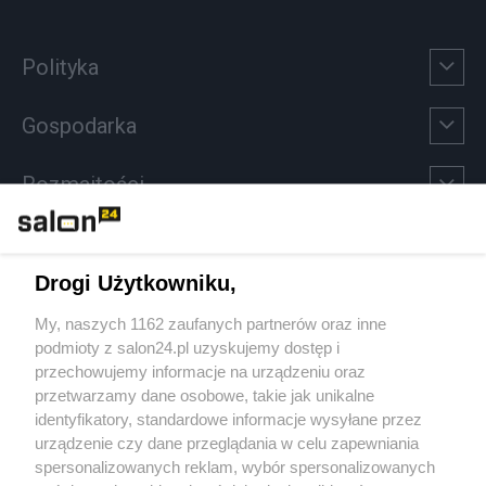
Polityka
Gospodarka
Rozmaitości
Technologie
Drogi Użytkowniku,
Sport
My, naszych 1162 zaufanych partnerów oraz inne
podmioty z salon24.pl uzyskujemy dostęp i
Społeczeństwo
przechowujemy informacje na urządzeniu oraz
przetwarzamy dane osobowe, takie jak unikalne
Kultura
identyfikatory, standardowe informacje wysyłane przez
urządzenie czy dane przeglądania w celu zapewniania
spersonalizowanych reklam, wybór spersonalizowanych