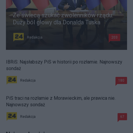
Ze świecą szukać zwolenników rządu.
Duży ból głowy dla Donalda Tuska
Redakcja
203
IBRiS: Najsłabszy PiS w historii po rozłamie. Najnowszy
sondaż
Redakcja
180
PiS traci na rozłamie z Morawieckim, ale prawica nie.
Najnowszy sondaż
Redakcja
67