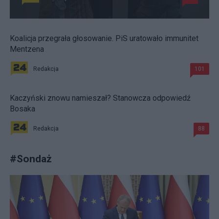
Koalicja przegrała głosowanie. PiS uratowało immunitet
Mentzena
Redakcja
101
Kaczyński znowu namieszał? Stanowcza odpowiedź
Bosaka
Redakcja
88
#
Sondaż