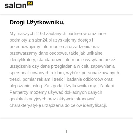
Technologie
Drogi Użytkowniku,
Sport
My, naszych 1160 zaufanych partnerów oraz inne
podmioty z salon24.pl uzyskujemy dostęp i
Społeczeństwo
przechowujemy informacje na urządzeniu oraz
przetwarzamy dane osobowe, takie jak unikalne
Kultura
identyfikatory, standardowe informacje wysyłane przez
urządzenie czy dane przeglądania w celu zapewniania
spersonalizowanych reklam, wybór spersonalizowanych
treści, pomiar reklam i treści, badanie odbiorców oraz
ulepszanie usług. Za zgodą Użytkownika my i Zaufani
X
Facebook
Instagram
Youtube
Partnerzy możemy używać dokładnych danych
geolokalizacyjnych oraz aktywnie skanować
charakterystykę urządzenia do celów identyfikacji.
Web Content Media sp. z o. o. © 2022
Ponieważ cenimy Twoją prywatność, prosimy o zgodę na
korzystanie z tych technologii poprzez kliknięcie
„Akceptuję”. Zgoda jest dobrowolna i zawsze możesz ją
Pomoc
O nas
Praca
Reklama
Kontakt
zmienić/wycofać klikając przycisk ustawień prywatności