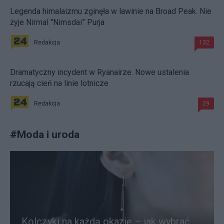
Legenda himalaizmu zginęła w lawinie na Broad Peak. Nie
żyje Nirmal "Nimsdai” Purja
Redakcja
132
Dramatyczny incydent w Ryanairze. Nowe ustalenia
rzucają cień na linie lotnicze
Redakcja
29
#
Moda i uroda
Kolczyki na każdą okazję – jak wybrać