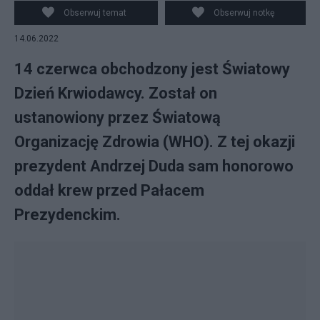
Pałacem Prezydenckim organizowana jest akcja
Obserwuj temat
Obserwuj notkę
honorowego oddawania krwi, w której sam również
14.06.2022
wziął udział. Źródło: PAP/Rafał Guz
14 czerwca obchodzony jest Światowy
Dzień Krwiodawcy. Został on
ustanowiony przez Światową
Organizację Zdrowia (WHO). Z tej okazji
prezydent Andrzej Duda sam honorowo
oddał krew przed Pałacem
Prezydenckim.