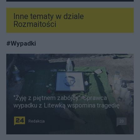
Inne tematy w dziale
Rozmaitości
#
Wypadki
"Żyję z piętnem zabójcy". Sprawca
wypadku z Litewką wspomina tragedię
Redakcja
20