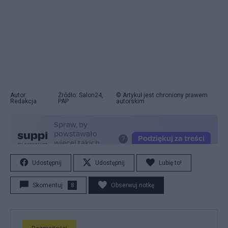
Autor:
Źródło: Salon24,
© Artykuł jest chroniony prawem
Redakcja
PAP
autorskim
Udostępnij
Udostępnij
Lubię to!
Skomentuj
8
Obserwuj notkę