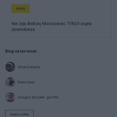
Media
Nie żyje Andrzej Morozowski. TVN24 żegna
dziennikarza
Blogi na ten temat
Smok Eustachy
Beem.Deep
Grzegorz Wszołek - gw1990
Napisz notkę