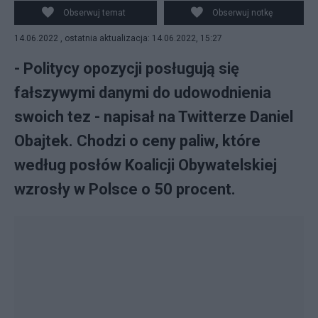
szefa PKN Orlen, fot. PAP/Darek Delmanowicz
Obserwuj temat
Obserwuj notkę
14.06.2022 , ostatnia aktualizacja: 14.06.2022, 15:27
- Politycy opozycji posługują się
fałszywymi danymi do udowodnienia
swoich tez - napisał na Twitterze Daniel
Obajtek. Chodzi o ceny paliw, które
według posłów Koalicji Obywatelskiej
wzrosły w Polsce o 50 procent.