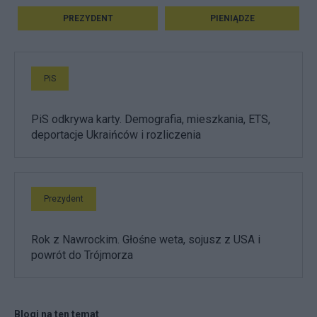
PREZYDENT
PIENIĄDZE
PiS
PiS odkrywa karty. Demografia, mieszkania, ETS,
deportacje Ukraińców i rozliczenia
Prezydent
Rok z Nawrockim. Głośne weta, sojusz z USA i
powrót do Trójmorza
Blogi na ten temat