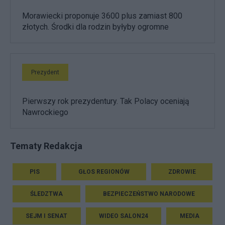
Morawiecki proponuje 3600 plus zamiast 800
złotych. Środki dla rodzin byłyby ogromne
Prezydent
Pierwszy rok prezydentury. Tak Polacy oceniają
Nawrockiego
Tematy Redakcja
PIS
GŁOS REGIONÓW
ZDROWIE
ŚLEDZTWA
BEZPIECZEŃSTWO NARODOWE
SEJM I SENAT
WIDEO SALON24
MEDIA