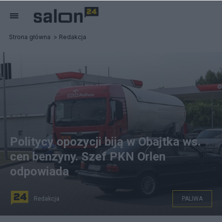
Strona główna
Redakcja
Politycy opozycji biją w Obajtka ws.
cen benzyny. Szef PKN Orlen
odpowiada
Redakcja
PALIWA
Za wysokie ceny paliw politycy opozycji winią m.in.