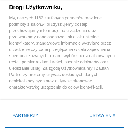
Drogi Użytkowniku,
Sport
My, naszych 1162 zaufanych partnerów oraz inne
podmioty z salon24.pl uzyskujemy dostęp i
Społeczeństwo
przechowujemy informacje na urządzeniu oraz
przetwarzamy dane osobowe, takie jak unikalne
Kultura
identyfikatory, standardowe informacje wysyłane przez
urządzenie czy dane przeglądania w celu zapewniania
spersonalizowanych reklam, wybór spersonalizowanych
treści, pomiar reklam i treści, badanie odbiorców oraz
ulepszanie usług. Za zgodą Użytkownika my i Zaufani
X
Facebook
Instagram
Youtube
Partnerzy możemy używać dokładnych danych
geolokalizacyjnych oraz aktywnie skanować
charakterystykę urządzenia do celów identyfikacji.
Web Content Media sp. z o. o. © 2022
Ponieważ cenimy Twoją prywatność, prosimy o zgodę na
korzystanie z tych technologii poprzez kliknięcie
„Akceptuję”. Zgoda jest dobrowolna i zawsze możesz ją
Pomoc
O nas
Praca
Reklama
Kontakt
zmienić/wycofać klikając przycisk ustawień prywatności
PARTNERZY
USTAWIENIA
znajdujący się w lewym dolnym rogu strony
. Niektóre
rodzaje przetwarzania danych nie wymagają zgody