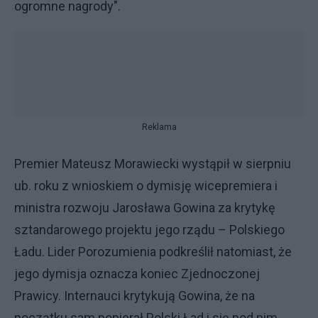
ogromne nagrody".
Reklama
Premier Mateusz Morawiecki wystąpił w sierpniu
ub. roku z wnioskiem o dymisję wicepremiera i
ministra rozwoju Jarosława Gowina za krytykę
sztandarowego projektu jego rządu – Polskiego
Ładu. Lider Porozumienia podkreślił natomiast, że
jego dymisja oznacza koniec Zjednoczonej
Prawicy. Internauci krytykują Gowina, że na
początku sam popierał Polski Ład i się pod nim