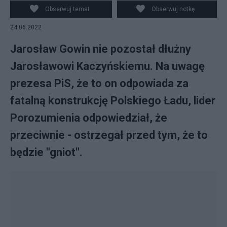
dotyczących składki zdrowotnej. Fot. gov.pl
Obserwuj temat
Obserwuj notkę
24.06.2022
Jarosław Gowin nie pozostał dłużny
Jarosławowi Kaczyńskiemu. Na uwagę
prezesa PiS, że to on odpowiada za
fatalną konstrukcję Polskiego Ładu, lider
Porozumienia odpowiedział, że
przeciwnie - ostrzegał przed tym, że to
będzie "gniot".