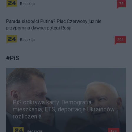
Redakcja
78
Parada słabości Putina? Plac Czerwony już nie
przypomina dawnej potęgi Rosji
Redakcja
206
#
PiS
PiS odkrywa karty. Demografia,
mieszkania, ETS, deportacje Ukraińców i
rozliczenia
Redakcja
198