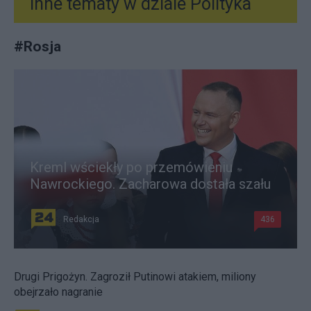
Inne tematy w dziale
Polityka
#
Rosja
Kreml wściekły po przemówieniu
Nawrockiego. Zacharowa dostała szału
Redakcja
436
Drugi Prigożyn. Zagroził Putinowi atakiem, miliony
obejrzało nagranie