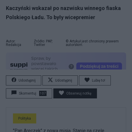
Kaczyński wskazał po nazwisku winnego fiaska
Polskiego Ładu. To były wicepremier
Autor:
Źródło: PAP,
© Artykuł jest chroniony prawem
Redakcja
Twitter
autorskim.
Udostępnij
Udostępnij
Lubię to!
Skomentuj
107
Obserwuj notkę
Polityka
"Pan Areczek" z nową misją. Stanie na czele