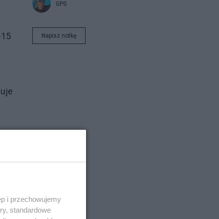
GPS
-15
Napisz notkę
nuje
iał.
ęp i przechowujemy
ory, standardowe