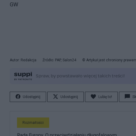
GW
Autor: Redakcja
Źródło: PAP, Salon24
© Artykuł jest chroniony prawe
Udostępnij
Udostępnij
Lubię to!
S
Rozmaitości
Rada Europy. O przeciwdziałaniu długofalowym