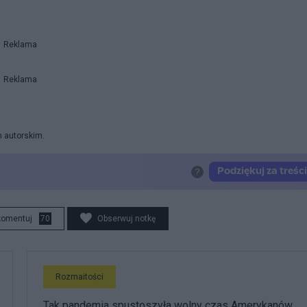
Reklama
Reklama
m autorskim.
komentuj
70
Obserwuj notkę
Rozmaitości
Tak pandemia spustoszyła wolny czas Amerykanów.