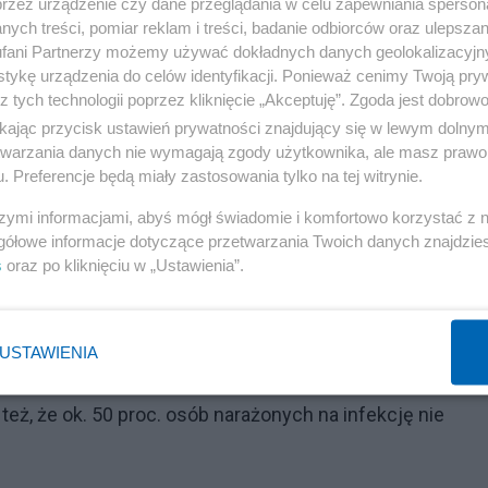
przez urządzenie czy dane przeglądania w celu zapewniania sperson
ych treści, pomiar reklam i treści, badanie odbiorców oraz ulepszan
sem, podawana przez Ministerstwo Zdrowia, w ostatnim
fani Partnerzy możemy używać dokładnych danych geolokalizacyjn
tykę urządzenia do celów identyfikacji. Ponieważ cenimy Twoją pry
akażeń dziennie może być obecnie 100-250 tys.
z tych technologii poprzez kliknięcie „Akceptuję”. Zgoda jest dobro
ował z podawania dziennej liczby przypadków, zastępuj
ikając przycisk ustawień prywatności znajdujący się w lewym dolny
etwarzania danych nie wymagają zgody użytkownika, ale masz prawo 
. Preferencje będą miały zastosowania tylko na tej witrynie.
Reklama
szymi informacjami, abyś mógł świadomie i komfortowo korzystać z
gółowe informacje dotyczące przetwarzania Twoich danych znajdzi
rci ok. 40-45 tys. osób. W tej chwili szacujemy, że będzie
s
oraz po kliknięciu w „Ustawienia”.
ki.
kami odporności na infekcje. - To tempo jest bardzo
USTAWIENIA
lżej i unikną hospitalizacji - ocenił. Z szacunków
, że ok. 50 proc. osób narażonych na infekcję nie