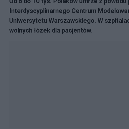
Od 6 do 10 tys. Polaków umrze z powodu
Interdyscyplinarnego Centrum Modelow
Uniwersytetu Warszawskiego. W szpitala
wolnych łózek dla pacjentów.