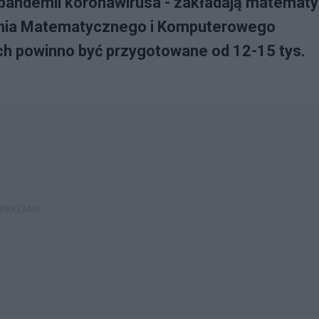
 pandemii koronawirusa - zakładają matemat
ania Matematycznego i Komputerowego
ch powinno być przygotowane od 12-15 tys.