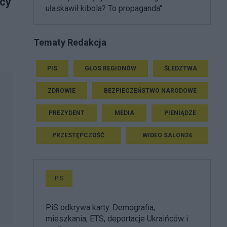
ycy
ułaskawił kibola? To propaganda"
Tematy Redakcja
PIS
GŁOS REGIONÓW
ŚLEDZTWA
ZDROWIE
BEZPIECZEŃSTWO NARODOWE
PREZYDENT
MEDIA
PIENIĄDZE
PRZESTĘPCZOŚĆ
WIDEO SALON24
PiS
PiS odkrywa karty. Demografia,
mieszkania, ETS, deportacje Ukraińców i