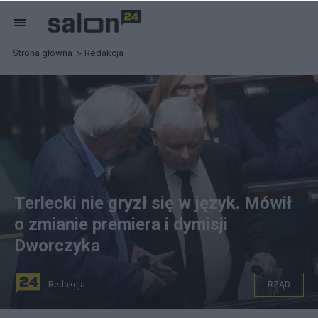
Strona główna
Redakcja
Terlecki nie gryzł się w język. Mówił
o zmianie premiera i dymisji
Dworczyka
Redakcja
RZĄD
Wicemarszałek Sejmu Ryszard Terlecki (L) oraz prezes