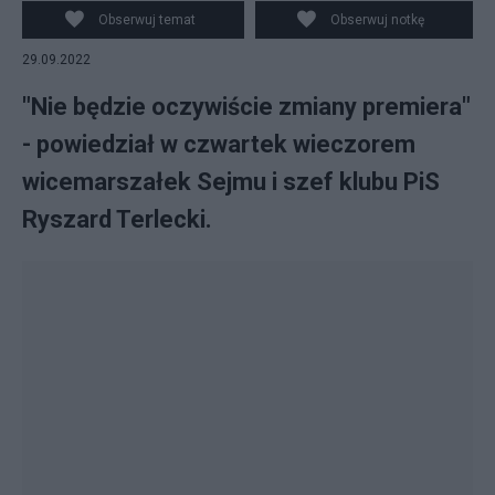
PiS Jarosław Kaczyński (P) na sali plenarnej podczas
Obserwuj temat
Obserwuj notkę
posiedzenia Sejmu w Warszawie. fot. Radek
29.09.2022
Pietruszka/PAP
"Nie będzie oczywiście zmiany premiera"
- powiedział w czwartek wieczorem
wicemarszałek Sejmu i szef klubu PiS
Ryszard Terlecki.