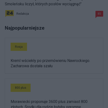
Smoleńsku liczył, których posłów wyciągnąć"
Redakcja
85
Najpopularniejsze
Rosja
Kreml wściekły po przemówieniu Nawrockiego.
Zacharowa dostała szału
800 plus
Morawiecki proponuje 3600 plus zamiast 800
złotych. Środki dla rodzin byłyby ogromne