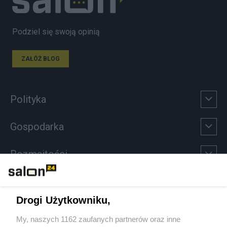
Podziel się swoją opinią
ZAŁÓŻ BLOG
Polityka
Gospodarka
Rozmaitości
Technologie
Drogi Użytkowniku,
Sport
My, naszych 1162 zaufanych partnerów oraz inne