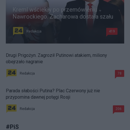
Kreml wściekły po przemówieniu
Nawrockiego. Zacharowa dostała szału
Redakcja
419
Drugi Prigożyn. Zagroził Putinowi atakiem, miliony
obejrzało nagranie
Redakcja
78
Parada słabości Putina? Plac Czerwony już nie
przypomina dawnej potęgi Rosji
Redakcja
206
#
PiS