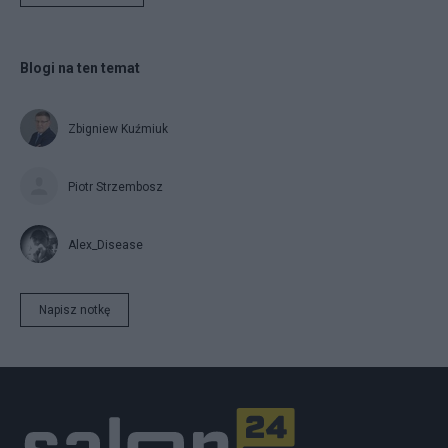
Blogi na ten temat
Zbigniew Kuźmiuk
Piotr Strzembosz
Alex_Disease
Napisz notkę