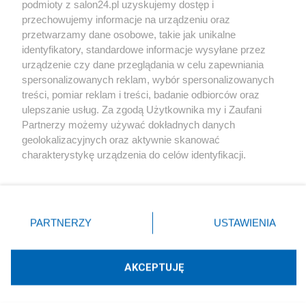
podmioty z salon24.pl uzyskujemy dostęp i
Społeczeństwo
przechowujemy informacje na urządzeniu oraz
przetwarzamy dane osobowe, takie jak unikalne
Kultura
identyfikatory, standardowe informacje wysyłane przez
urządzenie czy dane przeglądania w celu zapewniania
spersonalizowanych reklam, wybór spersonalizowanych
treści, pomiar reklam i treści, badanie odbiorców oraz
ulepszanie usług. Za zgodą Użytkownika my i Zaufani
X
Facebook
Instagram
Youtube
Partnerzy możemy używać dokładnych danych
geolokalizacyjnych oraz aktywnie skanować
charakterystykę urządzenia do celów identyfikacji.
Web Content Media sp. z o. o. © 2022
Ponieważ cenimy Twoją prywatność, prosimy o zgodę na
korzystanie z tych technologii poprzez kliknięcie
„Akceptuję”. Zgoda jest dobrowolna i zawsze możesz ją
Pomoc
O nas
Praca
Reklama
Kontakt
zmienić/wycofać klikając przycisk ustawień prywatności
PARTNERZY
USTAWIENIA
znajdujący się w lewym dolnym rogu strony
. Niektóre
rodzaje przetwarzania danych nie wymagają zgody
użytkownika, ale masz prawo sprzeciwić się takiemu
AKCEPTUJĘ
przetwarzaniu. Preferencje będą miały zastosowania tylko
Technologię dostarcza:
W3media.pl
na tej witrynie.