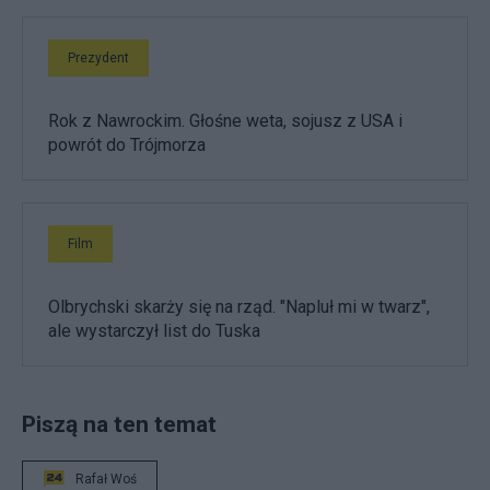
Prezydent
Rok z Nawrockim. Głośne weta, sojusz z USA i
powrót do Trójmorza
Film
Olbrychski skarży się na rząd. "Napluł mi w twarz",
ale wystarczył list do Tuska
Piszą na ten temat
Rafał Woś