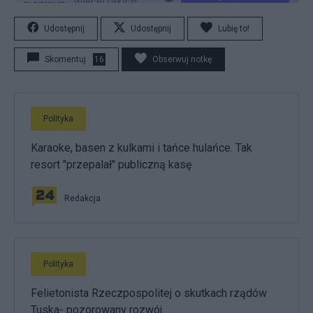
Udostępnij
Udostępnij
Lubię to!
Skomentuj
16
Obserwuj notkę
Polityka
Karaoke, basen z kulkami i tańce hulańce. Tak
resort "przepalał" publiczną kasę
Redakcja
Polityka
Felietonista Rzeczpospolitej o skutkach rządów
Tuska- pozorowany rozwój ...