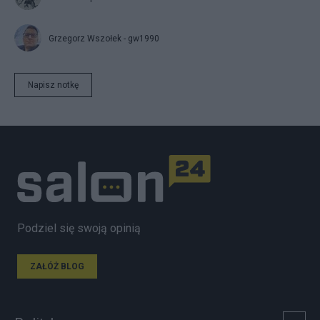
Grzegorz Wszołek - gw1990
Napisz notkę
Podziel się swoją opinią
ZAŁÓŻ BLOG