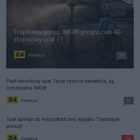
Tropikalny gorąc. IMGW prognozuje 40-
stopniowy upał
Redakcja
36
Padł rekordowy upał. Teraz czas na nawałnice, są
ostrzeżenia IMGW
Redakcja
35
Tusk apeluje do wszystkich bez wyjątku. "Uważajcie
proszę"
Redakcja
199