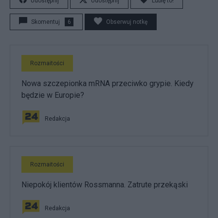
Udostępnij
Udostępnij
Lubię to!
Skomentuj
6
Obserwuj notkę
Rozmaitości
Nowa szczepionka mRNA przeciwko grypie. Kiedy
będzie w Europie?
Redakcja
Rozmaitości
Niepokój klientów Rossmanna. Zatrute przekąski
Redakcja