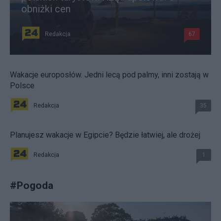
obniżki cen
Redakcja
67
Wakacje europosłów. Jedni lecą pod palmy, inni zostają w
Polsce
Redakcja
35
Planujesz wakacje w Egipcie? Będzie łatwiej, ale drożej
Redakcja
1
#
Pogoda