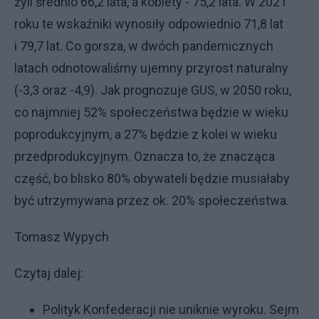
żyli średnio 66,2 lata, a kobiety - 75,2 lata. W 2021
roku te wskaźniki wynosiły odpowiednio 71,8 lat
i 79,7 lat. Co gorsza, w dwóch pandemicznych
latach odnotowaliśmy ujemny przyrost naturalny
(-3,3 oraz -4,9). Jak prognozuje GUS, w 2050 roku,
co najmniej 52% społeczeństwa będzie w wieku
poprodukcyjnym, a 27% będzie z kolei w wieku
przedprodukcyjnym. Oznacza to, że znacząca
część, bo blisko 80% obywateli będzie musiałaby
być utrzymywana przez ok. 20% społeczeństwa.
Tomasz Wypych
Czytaj dalej:
Polityk Konfederacji nie uniknie wyroku. Sejm