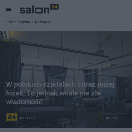
Strona główna
Redakcja
W polskich szpitalach coraz mniej
łóżek. To jednak wcale nie zła
wiadomość
Redakcja
ZDROWIE
W Polsce przybywa szpitali, ale jest w nich coraz mniej