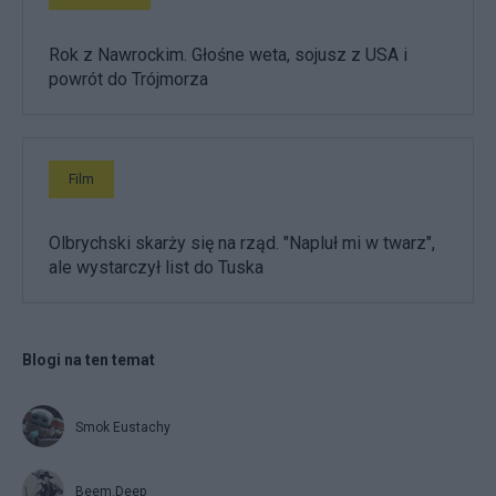
Rok z Nawrockim. Głośne weta, sojusz z USA i
powrót do Trójmorza
Film
Olbrychski skarży się na rząd. "Napluł mi w twarz",
ale wystarczył list do Tuska
Blogi na ten temat
Smok Eustachy
Beem.Deep