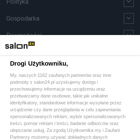
Polityka
Gospodarka
Rozmaitości
Technologie
Drogi Użytkowniku,
Sport
My, naszych 1162 zaufanych partnerów oraz inne
podmioty z salon24.pl uzyskujemy dostęp i
Społeczeństwo
przechowujemy informacje na urządzeniu oraz
przetwarzamy dane osobowe, takie jak unikalne
Kultura
identyfikatory, standardowe informacje wysyłane przez
urządzenie czy dane przeglądania w celu zapewniania
spersonalizowanych reklam, wybór spersonalizowanych
treści, pomiar reklam i treści, badanie odbiorców oraz
ulepszanie usług. Za zgodą Użytkownika my i Zaufani
X
Facebook
Instagram
Youtube
Partnerzy możemy używać dokładnych danych