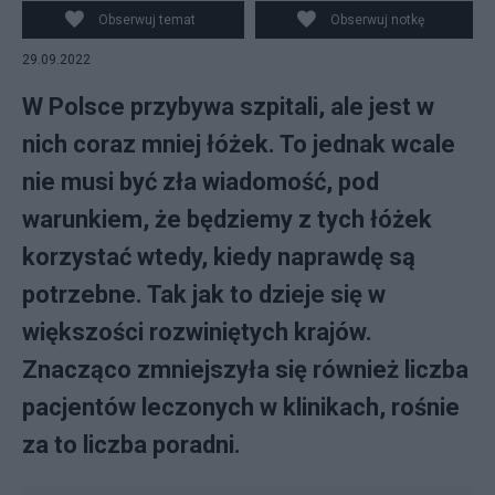
łóżek. Źródło: Canva
Obserwuj temat
Obserwuj notkę
29.09.2022
W Polsce przybywa szpitali, ale jest w
nich coraz mniej łóżek. To jednak wcale
nie musi być zła wiadomość, pod
warunkiem, że będziemy z tych łóżek
korzystać wtedy, kiedy naprawdę są
potrzebne. Tak jak to dzieje się w
większości rozwiniętych krajów.
Znacząco zmniejszyła się również liczba
pacjentów leczonych w klinikach, rośnie
za to liczba poradni.