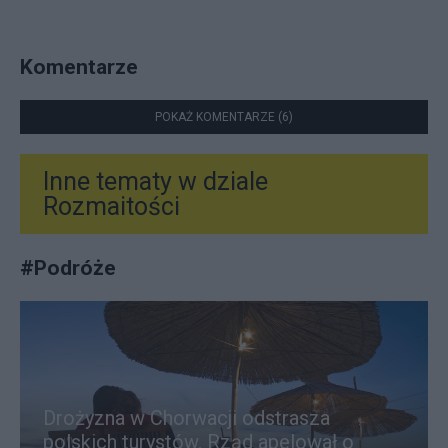
Komentarze
POKAŻ KOMENTARZE (6)
Inne tematy w dziale
Rozmaitości
#
Podróże
Drożyzna w Chorwacji odstrasza
polskich turystów. Rząd apelował o