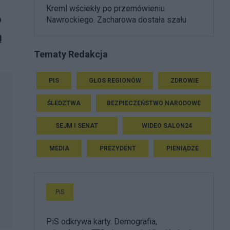
Kreml wściekły po przemówieniu
o
Nawrockiego. Zacharowa dostała szału
ą
Tematy Redakcja
PIS
GŁOS REGIONÓW
ZDROWIE
ŚLEDZTWA
BEZPIECZEŃSTWO NARODOWE
SEJM I SENAT
WIDEO SALON24
MEDIA
PREZYDENT
PIENIĄDZE
PiS
PiS odkrywa karty. Demografia,