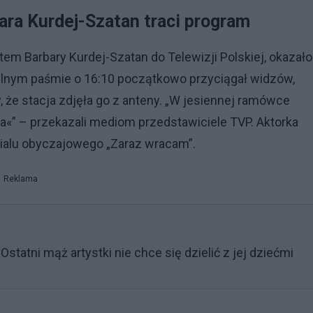
bara Kurdej-Szatan traci program
em Barbary Kurdej-Szatan do Telewizji Polskiej, okazało
lnym paśmie o 16:10 początkowo przyciągał widzów,
, że stacja zdjęła go z anteny. „W jesiennej ramówce
ta«” – przekazali mediom przedstawiciele TVP. Aktorka
erialu obyczajowego „Zaraz wracam”.
Reklama
statni mąż artystki nie chce się dzielić z jej dziećmi