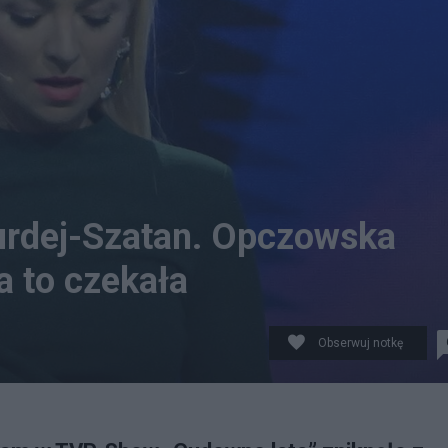
urdej-Szatan. Opczowska
a to czekała
Obserwuj notkę
wy show TVP. n/z: Szatan - Kurdej Dostawca: FOTON/PAP