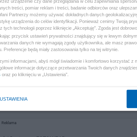
przez urządzenie czy dane przeglądania w celu zapewniania sperson
ych treści, pomiar reklam i treści, badanie odbiorców oraz ulepszan
fani Partnerzy możemy używać dokładnych danych geolokalizacyjn
tykę urządzenia do celów identyfikacji. Ponieważ cenimy Twoją pry
z tych technologii poprzez kliknięcie „Akceptuję”. Zgoda jest dobro
ikając przycisk ustawień prywatności znajdujący się w lewym dolny
ść się do uwag Opczowskiej, jednak zbyła je bez
etwarzania danych nie wymagają zgody użytkownika, ale masz prawo 
. Preferencje będą miały zastosowania tylko na tej witrynie.
nie znam, nie widziałam jej nigdy ani prywatnie, ani
 powiem i komentować tym bardziej nie będę – stwierdził
szymi informacjami, abyś mógł świadomie i komfortowo korzystać z
gółowe informacje dotyczące przetwarzania Twoich danych znajdzi
s
oraz po kliknięciu w „Ustawienia”.
lskich drogach. Chińczycy stworzyli technologiczną
USTAWIENIA
Reklama