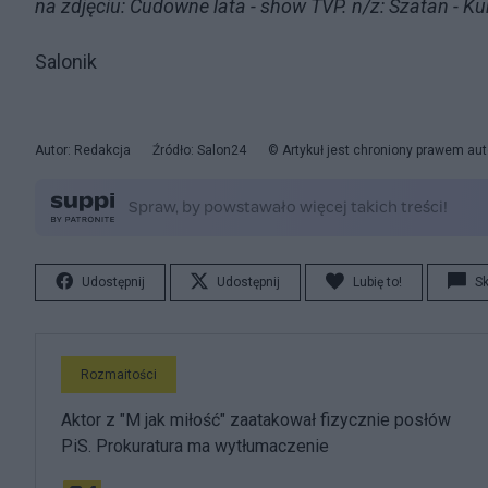
na zdjęciu: Cudowne lata - show TVP. n/z: Szatan - 
Salonik
Autor: Redakcja
Źródło: Salon24
© Artykuł jest chroniony prawem aut
Udostępnij
Udostępnij
Lubię to!
S
Rozmaitości
Aktor z "M jak miłość" zaatakował fizycznie posłów
PiS. Prokuratura ma wytłumaczenie