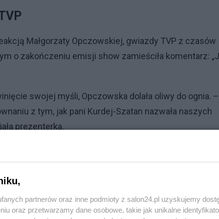
 TVP
ą reakcją Małgorzaty Opczowskiej, gwiazdy TVP z czasów
ym o zakończeniu emisji show zamieściła komentarz: „
inięcie swojej myśli, Opczowska dolała oliwy do ognia. –
wnaniu z tym, jak pani Kurdej-Szatan nazwała naszych
ała prezenterka.
Reklama
niku,
fanych partnerów oraz inne podmioty z salon24.pl uzyskujemy dost
ców”. Przejmujący apel posła
niu oraz przetwarzamy dane osobowe, takie jak unikalne identyfikat