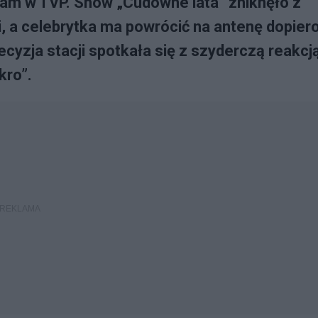
ram w TVP. Show „Cudowne lata” zniknęło z
, a celebrytka ma powrócić na antenę dopier
cyzja stacji spotkała się z szyderczą reakcj
kro”.