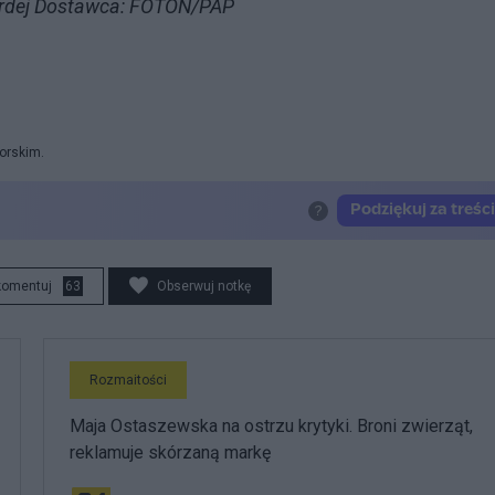
Kurdej Dostawca: FOTON/PAP
orskim.
komentuj
63
Obserwuj notkę
Rozmaitości
Maja Ostaszewska na ostrzu krytyki. Broni zwierząt,
reklamuje skórzaną markę