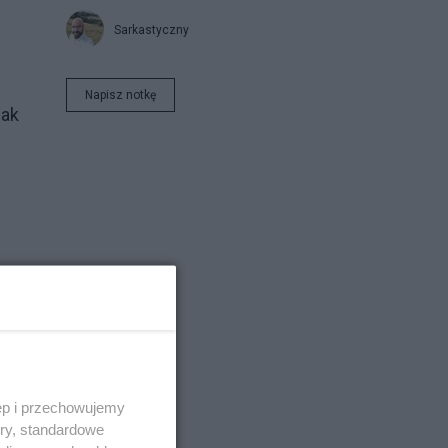
Sarkastyczny
Napisz notkę
Jak
ęp i przechowujemy
ory, standardowe