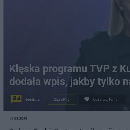
Klęska programu TVP z K
dodała wpis, jakby tylko n
Redakcja
CELEBRYCI
Obserwuj temat
na zdjęciu: Warszawa, 2024-07-17. Cudowne lata - no
16.08.2025