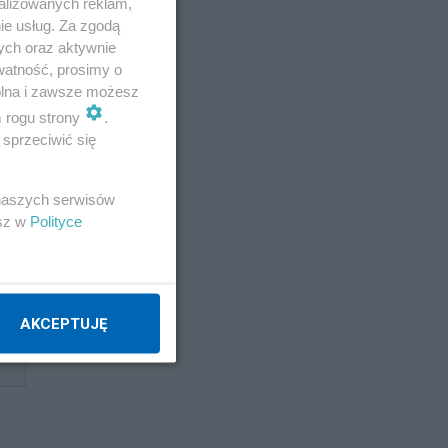
alizowanych reklam,
ie usług. Za zgodą
ych oraz aktywnie
watność, prosimy o
wolna i zawsze możesz
m rogu strony
.
sprzeciwić się
a
 naszych serwisów
esz w
Polityce
AKCEPTUJĘ