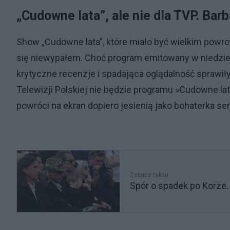
„Cudowne lata”, ale nie dla TVP. Bar
Show „Cudowne lata”, które miało być wielkim powrot
się niewypałem. Choć program emitowany w niedzie
krytyczne recenzje i spadająca oglądalność sprawiły
Telewizji Polskiej nie będzie programu »Cudowne la
powróci na ekran dopiero jesienią jako bohaterka s
Zobacz także
Spór o spadek po Korze. O