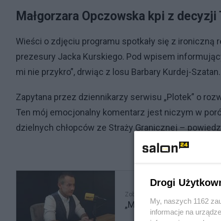
Małgorzara Opczowska kpi z decyzji
Wieści o zdjęciu programu spotkały się z ironiczn
prezesury Jacka Kurskiego. Pod wpisem informując
mi nie przykro”, drwiąc z losu Barbary Kurdej-Szatan.
Zapytana przez dziennikarzy serwisu „Plotek” o rozw
Ten mój emocjonalny komentarz jest niczym w poró
dzielnych chłopców ze Straży Granicznej – powiedzi
Drogi Użytkow
Zobacz także
My, naszych 1162 zau
„Mam dość pogrzebów oj
informacje na urządze