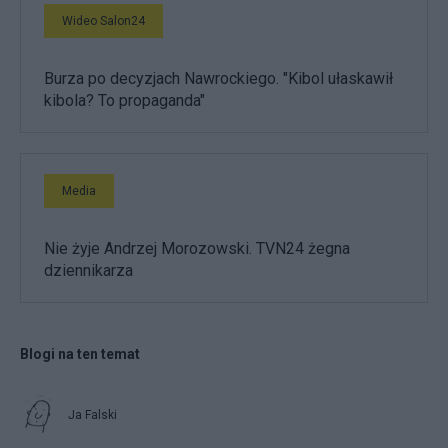
Wideo Salon24
Burza po decyzjach Nawrockiego. "Kibol ułaskawił
kibola? To propaganda"
Media
Nie żyje Andrzej Morozowski. TVN24 żegna
dziennikarza
Blogi na ten temat
Ja Falski