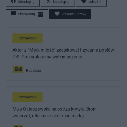
Udostępnij
Udostępnij
Lubię to!
Skomentuj
87
Obserwuj notkę
Rozmaitości
Aktor z "M jak miłość" zaatakował fizycznie posłów
PiS. Prokuratura ma wytłumaczenie
Redakcja
Rozmaitości
Maja Ostaszewska na ostrzu krytyki. Broni
zwierząt, reklamuje skórzaną markę