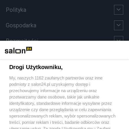
Polityka
Gospodarka
Rozmaitości
Technologie
Drogi Użytkowniku,
Sport
My, naszych 1162 zaufanych partnerów oraz inne
podmioty z salon24.pl uzyskujemy dostęp i
Społeczeństwo
przechowujemy informacje na urządzeniu oraz
przetwarzamy dane osobowe, takie jak unikalne
Kultura
identyfikatory, standardowe informacje wysyłane przez
urządzenie czy dane przeglądania w celu zapewniania
spersonalizowanych reklam, wybór spersonalizowanych
treści, pomiar reklam i treści, badanie odbiorców oraz
ulepszanie usług. Za zgodą Użytkownika my i Zaufani