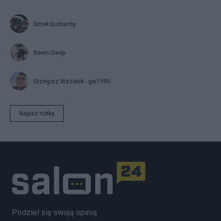
Smok Eustachy
Beem.Deep
Grzegorz Wszołek - gw1990
Napisz notkę
Podziel się swoją opinią