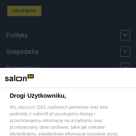
ZAŁÓŻ BLOG
Polityka
Gospodarka
Rozmaitości
Technologie
Drogi Użytkowniku,
Sport
My, naszych 1162 zaufanych partnerów oraz inne
podmioty z salon24.pl uzyskujemy dostęp i
Społeczeństwo
przechowujemy informacje na urządzeniu oraz
przetwarzamy dane osobowe, takie jak unikalne
Kultura
identyfikatory, standardowe informacje wysyłane przez