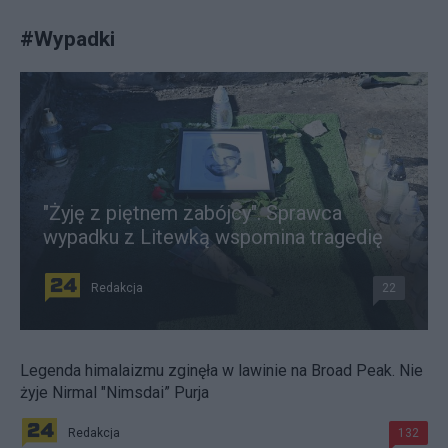
#
Wypadki
"Żyję z piętnem zabójcy". Sprawca
wypadku z Litewką wspomina tragedię
Redakcja
22
Legenda himalaizmu zginęła w lawinie na Broad Peak. Nie
żyje Nirmal "Nimsdai” Purja
Redakcja
132