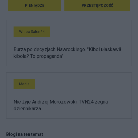
PIENIĄDZE
PRZESTĘPCZOŚĆ
Wideo Salon24
Burza po decyzjach Nawrockiego. "Kibol ułaskawił
kibola? To propaganda"
Media
Nie żyje Andrzej Morozowski. TVN24 żegna
dziennikarza
Blogi na ten temat