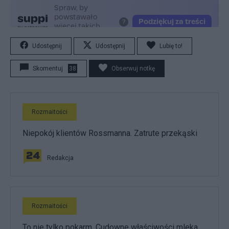
Udostępnij
Udostępnij
Lubię to!
Skomentuj
38
Obserwuj notkę
Rozmaitości
Niepokój klientów Rossmanna. Zatrute przekąski
Redakcja
Rozmaitości
To nie tylko pokarm. Cudowne właściwości mleka