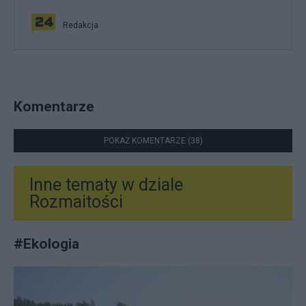
Redakcja
Komentarze
POKAŻ KOMENTARZE (38)
Inne tematy w dziale
Rozmaitości
#
Ekologia