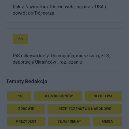
Rok z Nawrockim. Głośne weta, sojusz z USA i
powrót do Trójmorza
PiS
PiS odkrywa karty. Demografia, mieszkania, ETS,
deportacje Ukraińców i rozliczenia
Tematy Redakcja
PIS
GŁOS REGIONÓW
ŚLEDZTWA
ZDROWIE
BEZPIECZEŃSTWO NARODOWE
PREZYDENT
SEJM I SENAT
MEDIA