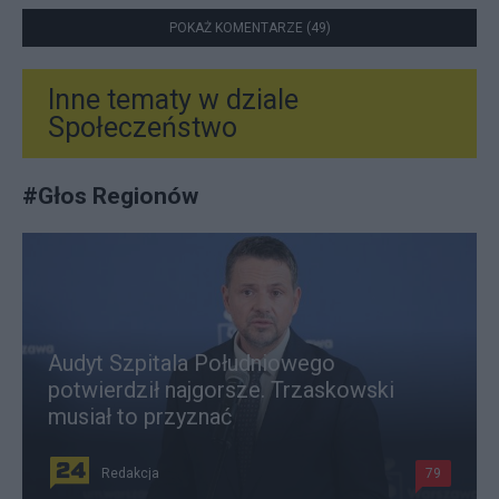
POKAŻ KOMENTARZE (49)
Inne tematy w dziale
Społeczeństwo
#
Głos Regionów
Audyt Szpitala Południowego
potwierdził najgorsze. Trzaskowski
musiał to przyznać
Redakcja
79