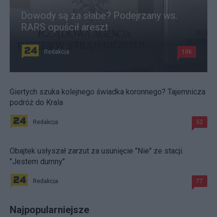
Dowody są za słabe? Podejrzany ws.
RARS opuścił areszt
Redakcja
106
Giertych szuka kolejnego świadka koronnego? Tajemnicza
podróż do Krala
Redakcja
52
Obajtek usłyszał zarzut za usunięcie "Nie" ze stacji.
"Jestem dumny"
Redakcja
77
Najpopularniejsze