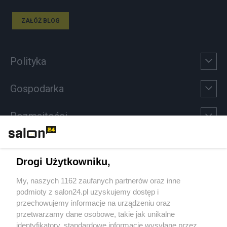
ZAŁÓŻ BLOG
Polityka
Gospodarka
Rozmaitości
Technologie
Drogi Użytkowniku,
Sport
My, naszych 1162 zaufanych partnerów oraz inne
podmioty z salon24.pl uzyskujemy dostęp i
Społeczeństwo
przechowujemy informacje na urządzeniu oraz
przetwarzamy dane osobowe, takie jak unikalne
Kultura
identyfikatory, standardowe informacje wysyłane przez