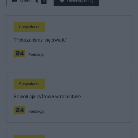
Skomentuj
2
Obserwuj notkę
Gospodarka
"Pokazaliśmy się światu"
Redakcja
Gospodarka
Rewolucja cyfrowa w rolnictwie
Redakcja