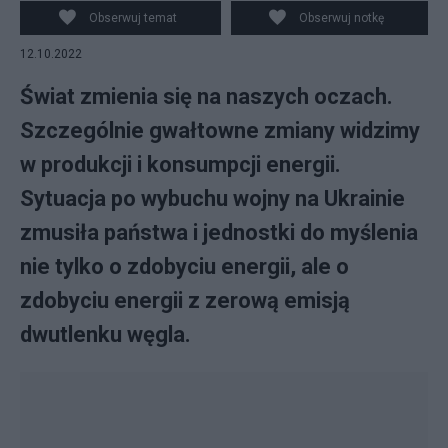
współpracy z Azją oraz bezpieczeństwu
Obserwuj temat
Obserwuj notkę
ekonomicznemu Fot. Paweł Krukowski/UMWP
12.10.2022
Świat zmienia się na naszych oczach.
Szczególnie gwałtowne zmiany widzimy
w produkcji i konsumpcji energii.
Sytuacja po wybuchu wojny na Ukrainie
zmusiła państwa i jednostki do myślenia
nie tylko o zdobyciu energii, ale o
zdobyciu energii z zerową emisją
dwutlenku węgla.