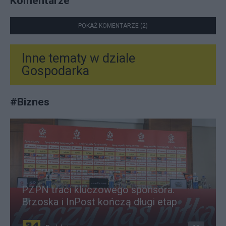
Komentarze
POKAŻ KOMENTARZE (2)
Inne tematy w dziale
Gospodarka
#
Biznes
PZPN traci kluczowego sponsora.
Brzoska i InPost kończą długi etap