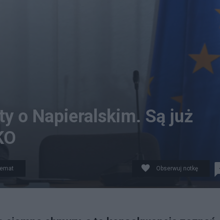
y o Napieralskim. Są już
KO
temat
Obserwuj notkę
na komisja ds. afery podsłuchowej. fot. Grzegorz