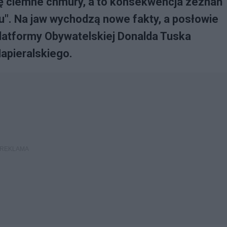
ię ciemne chmury, a to konsekwencja zeznań
su". Na jaw wychodzą nowe fakty, a posłowie
Platformy Obywatelskiej Donalda Tuska
apieralskiego.