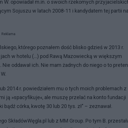
n W. opowiadał m.in. o swoich rzekomych przyjacielskic
cym Sojuszu w latach 2008-11 i kandydatem tej partii n
Reklama
skiego, którego poznałem dość blisko gdzieś w 2013 r.
cjach w hotelu (...) pod Rawą Mazowiecką w większym
. Nie oddawał ich. Nie mam żadnych do niego o to pretens
 W.
 lub 2014 r. powiedziałem mu o tych moich problemach z
mi ją »spacyfikuje«, ale muszę przelać na konto fundacji
rki bądź córka, kwotę 30 lub 20 tys. zł" – zeznawał.
go SkładówWęgla.pl lub z MM Group. Po tym B. przestał