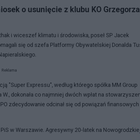
niosek o usunięcie z klubu KO Grzegorza
k i wiceszef klimatu i środowiska, poseł SP Jacek
agali się od szefa Platformy Obywatelskiej Donalda Tu
apieralskiego.
Reklama
ją "Super Expressu", według którego spółka MM Group
a W., dokonała co najmniej dwóch wpłat na stowarzysze
ł PO zdecydowanie odcinał się od powiązań finansowych
 PiS w Warszawie. Agresywny 20-latek na Nowogrodzkie