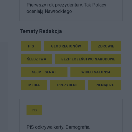
Pierwszy rok prezydentury. Tak Polacy
oceniają Nawrockiego
Tematy Redakcja
PIS
GŁOS REGIONÓW
ZDROWIE
ŚLEDZTWA
BEZPIECZEŃSTWO NARODOWE
SEJM I SENAT
WIDEO SALON24
MEDIA
PREZYDENT
PIENIĄDZE
PiS
PiS odkrywa karty. Demografia,