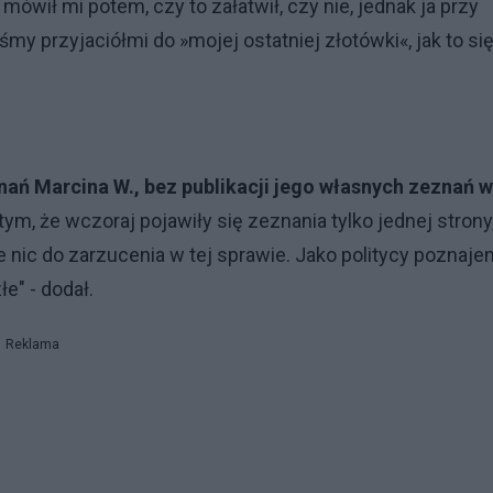
 mówił mi potem, czy to załatwił, czy nie, jednak ja przy
śmy przyjaciółmi do »mojej ostatniej złotówki«, jak to si
nań Marcina W., bez publikacji jego własnych zeznań w
tym, że wczoraj pojawiły się zeznania tylko jednej strony,
ie nic do zarzucenia w tej sprawie. Jako politycy poznaj
łe" - dodał.
Reklama