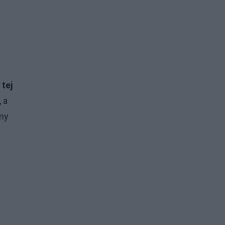
ę
 tej
 a
emy