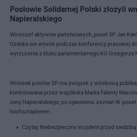
Posłowie Solidarnej Polski złożyli w
Napieralskiego
Wiceszef aktywów państwowych, poseł SP Jan Kantha
Ozdoba we wtorek podczas konferencji prasowej dom
wyrzucenia z klubu parlamentarnego KO Grzegorza N
Wniosek posłów SP ma związek z wtorkową publikac
kontrolowana przez wspólnika Marka Falenty Marcin
żony Napieralskiego; po ujawnieniu zeznań W. pose
hochsztaplerem.
Czytaj:
Niebezpieczny incydent przed siedzibą