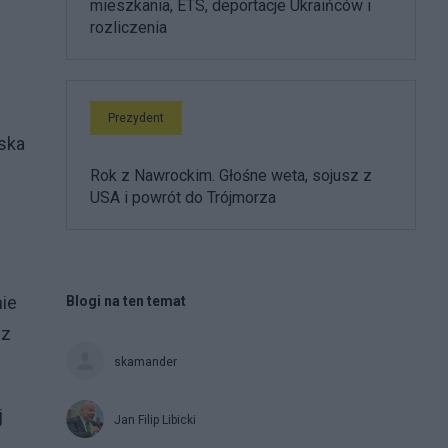
mieszkania, ETS, deportacje Ukraińców i
rozliczenia
Prezydent
ska
Rok z Nawrockim. Głośne weta, sojusz z
USA i powrót do Trójmorza
nie
Blogi na ten temat
 z
skamander
j
Jan Filip Libicki