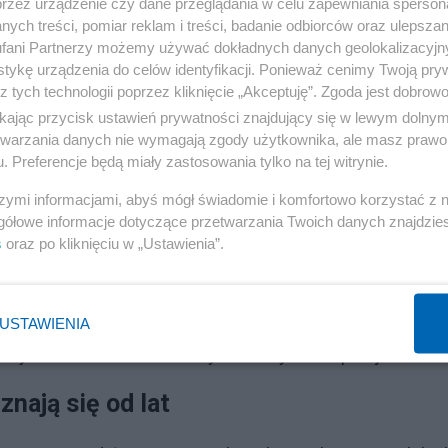
przez urządzenie czy dane przeglądania w celu zapewniania sperson
 na podstawie i zeznań i dzisiejszej publikacji SE" -
ych treści, pomiar reklam i treści, badanie odbiorców oraz ulepszan
fani Partnerzy możemy używać dokładnych danych geolokalizacyjn
tykę urządzenia do celów identyfikacji. Ponieważ cenimy Twoją pry
z tych technologii poprzez kliknięcie „Akceptuję”. Zgoda jest dobro
cą Napieralskiego przy "pacyfikacji" posłanki B. w zam
ikając przycisk ustawień prywatności znajdujący się w lewym dolny
arządzie jest żona Napieralskiego, "mamy do czynienia z
etwarzania danych nie wymagają zgody użytkownika, ale masz prawo 
a wyrzucić Napieralskiego, bo mamy do czynienia z czy
. Preferencje będą miały zastosowania tylko na tej witrynie.
.
szymi informacjami, abyś mógł świadomie i komfortowo korzystać z
gółowe informacje dotyczące przetwarzania Twoich danych znajdzi
fery podsłuchowej. "Uważamy, że przed taką komisją
s
oraz po kliknięciu w „Ustawienia”.
o jak korupcja pana Michała Tuska, pana Donalda Tuska
USTAWIENIA
Bałtyku doszło do niezidentyfikowanych eksplozji
nają się od lat