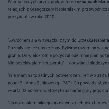
W odtajnionych przez prokuraturę
zeznaniach
Marci
relacjach z Grzegorzem Napieralskim, przewodniczą
prezydenta w roku 2010.
"Zwróciłem się w związku z tym do Grześka Napieral
Poznały się też nasze żony. Byliśmy razem na waka
gronie. On wielokrotnie pożyczał ode mnie pieniądze
Nie oczekiwałem ich zwrotu" – opowiadał śledczym
"Nie mam na to żadnych potwierdzeń. Też w 2013 r.
poseł B. (Anną Bańkowską - PAP). On powiedział, że 
»Harfa Dzieciom«, w której to na harfie grały jego có
"Ja dokonałem takiego przelewu z rachunku firmowe