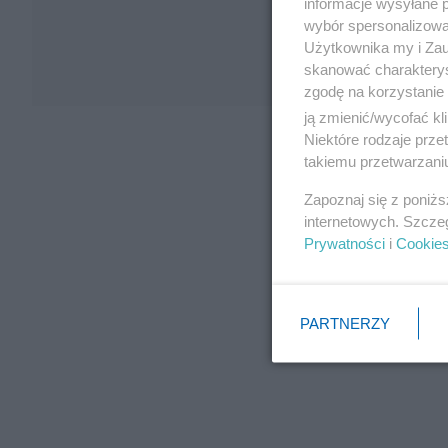
informacje wysyłane 
wybór spersonalizowan
Użytkownika my i Zau
skanować charakterys
zgodę na korzystanie 
ją zmienić/wycofać kl
Niektóre rodzaje prz
takiemu przetwarzaniu
Zapoznaj się z poniż
internetowych. Szcze
Prywatności
i
Cookie
PARTNERZY