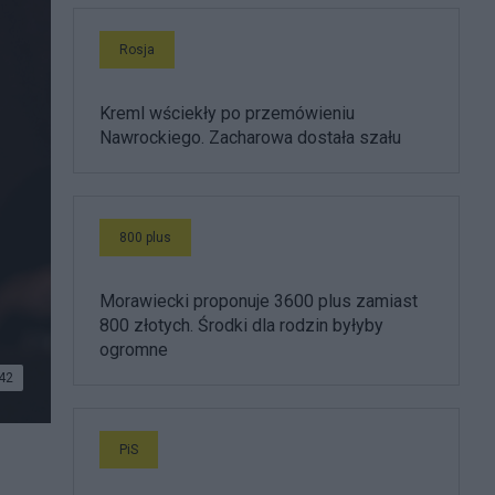
Rosja
Kreml wściekły po przemówieniu
Nawrockiego. Zacharowa dostała szału
800 plus
Morawiecki proponuje 3600 plus zamiast
800 złotych. Środki dla rodzin byłyby
ogromne
42
PiS