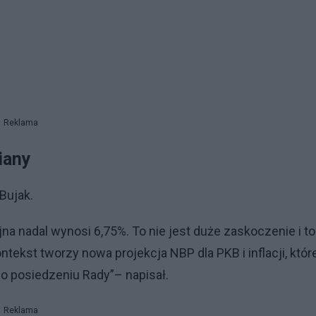
Reklama
iany
Bujak.
a nadal wynosi 6,75%. To nie jest duże zaskoczenie i to
kst tworzy nowa projekcja NBP dla PKB i inflacji, któr
 posiedzeniu Rady”– napisał.
Reklama