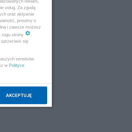
alizowanych reklam,
ie usług. Za zgodą
ych oraz aktywnie
watność, prosimy o
wolna i zawsze możesz
m rogu strony
.
sprzeciwić się
 naszych serwisów
esz w
Polityce
AKCEPTUJĘ