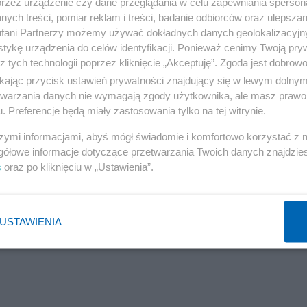
przez urządzenie czy dane przeglądania w celu zapewniania sperson
ych treści, pomiar reklam i treści, badanie odbiorców oraz ulepszan
fani Partnerzy możemy używać dokładnych danych geolokalizacyjn
tykę urządzenia do celów identyfikacji. Ponieważ cenimy Twoją pry
z tych technologii poprzez kliknięcie „Akceptuję”. Zgoda jest dobro
ikając przycisk ustawień prywatności znajdujący się w lewym dolny
etwarzania danych nie wymagają zgody użytkownika, ale masz prawo 
. Preferencje będą miały zastosowania tylko na tej witrynie.
szymi informacjami, abyś mógł świadomie i komfortowo korzystać z
gółowe informacje dotyczące przetwarzania Twoich danych znajdzi
s
oraz po kliknięciu w „Ustawienia”.
USTAWIENIA