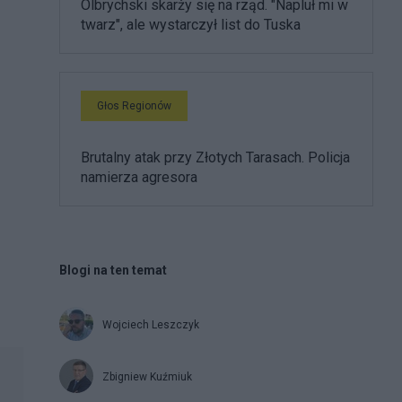
Olbrychski skarży się na rząd. "Napluł mi w
twarz", ale wystarczył list do Tuska
Głos Regionów
Brutalny atak przy Złotych Tarasach. Policja
namierza agresora
Blogi na ten temat
Wojciech Leszczyk
Zbigniew Kuźmiuk