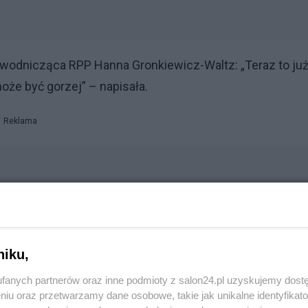
wodnicząca RPP Hanna Gronkiewicz-Waltz: „Teraz to ju
oże być gorzej” – napisała.
Reklama
niku,
 ekonomista BNP Paribas Wojciech Stępień.
fanych partnerów oraz inne podmioty z salon24.pl uzyskujemy dost
niu oraz przetwarzamy dane osobowe, takie jak unikalne identyfikat