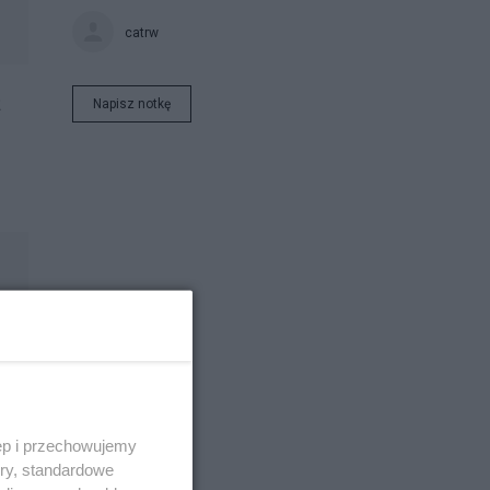
catrw
ż
Napisz notkę
ęp i przechowujemy
ory, standardowe