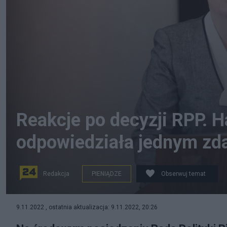
Reakcje po decyzji RPP. 
odpowiedziała jednym zd
Redakcja
PIENIĄDZE
Obserwuj temat
Oburzona decyzją RPP jest była szefowa NBP Hanna G
9.11.2022 , ostatnia aktualizacja: 9.11.2022, 20:26