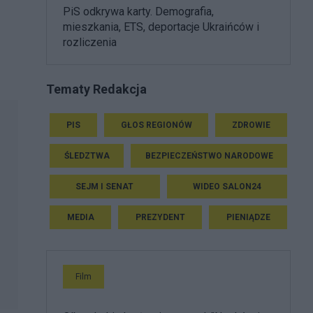
PiS odkrywa karty. Demografia,
mieszkania, ETS, deportacje Ukraińców i
rozliczenia
Tematy Redakcja
PIS
GŁOS REGIONÓW
ZDROWIE
ŚLEDZTWA
BEZPIECZEŃSTWO NARODOWE
SEJM I SENAT
WIDEO SALON24
MEDIA
PREZYDENT
PIENIĄDZE
Film