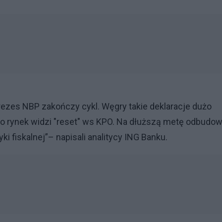
prezes NBP zakończy cykl. Węgry takie deklaracje dużo
y, bo rynek widzi "reset" ws KPO. Na dłuższą metę odbudo
ki fiskalnej”– napisali analitycy ING Banku.