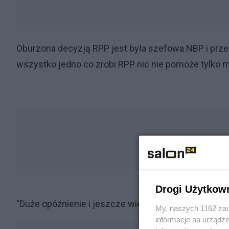
Oburzona decyzją RPP jest była szefowa NBP i prze
wszystko jedno co zrobi RPP nic nie pomoże tylko m
Drogi Użytkow
"Duże opóźnienie i jeszcze większy błąd" - napisał
My, naszych 1162 zau
informacje na urządze