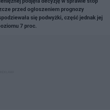
eniężnej podjęła decyzję w sprawie stóp
szcze przed ogłoszeniem prognozy
podziewała się podwyżki, część jednak jej
poziomu 7 proc.