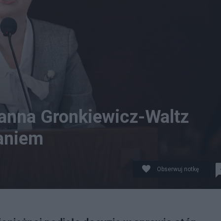
Hanna Gronkiewicz-Waltz
aniem
Obserwuj notkę
ronkiewicz-Waltz. fot. PAP/Leszek Szymański