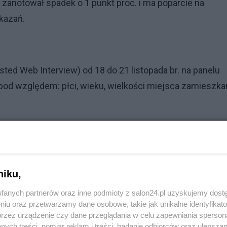
 zanotował spadek o 1 punkt proc. i ma poparcie na
kazań.
ed Web Interview) od 18 do 21 listopada br. na panelu
pod względem: płci, wieku, wielkości miejsca zamieszka
.
niku,
ała przed domem Kaczyńskiego
fanych partnerów oraz inne podmioty z salon24.pl uzyskujemy dost
niu oraz przetwarzamy dane osobowe, takie jak unikalne identyfikat
Oto przyjęte rozwiązania
przez urządzenie czy dane przeglądania w celu zapewniania sperson
e. To może zaskoczyć
ych treści, pomiar reklam i treści, badanie odbiorców oraz ulepszan