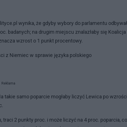
ityce.pl wynika, że gdyby wybory do parlamentu odbywa
roc. badanych; na drugim miejscu znalazłaby się Koalicja
znacza wzrost o 1 punkt procentowy.
ci z Niemiec w sprawie języka polskiego
Reklama
a takie samo poparcie mogłaby liczyć Lewica po wzrośc
c.
traci 2 punkty proc. i może liczyć na 4 proc. poparcia, c