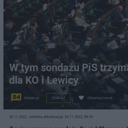
W tym sondażu PiS trzyma
dla KO i Lewicy
Redakcja
SONDAŻ
Obserwuj temat
Z najnowszego sondażu dla wPolityce.pl wynika, że gdy
26.11.2022 , ostatnia aktualizacja: 26.11.2022, 08:39
wygrałoby je PiS. (fot. Twitter/@KancelariaSejmu)