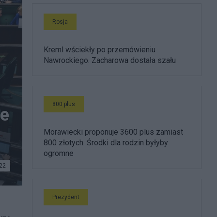
Rosja
Kreml wściekły po przemówieniu
Nawrockiego. Zacharowa dostała szału
800 plus
ie
Morawiecki proponuje 3600 plus zamiast
800 złotych. Środki dla rodzin byłyby
ogromne
22
elę –
Prezydent