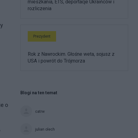
mieszkania, ETS, deportacje Ukraińców i
rozliczenia
ły
Prezydent
Rok z Nawrockim. Głośne weta, sojusz z
USA i powrót do Trójmorza
Blogi na ten temat
ie o
catrw
o
julian olech