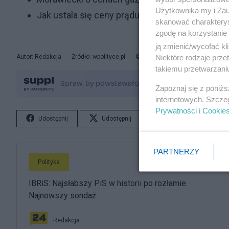
Użytkownika my i Zau
Jak ustala się ceny prądu i ile zapłacimy w prz
skanować charakterys
zgodę na korzystanie 
ją zmienić/wycofać kl
Niektóre rodzaje prz
Autor: Redakcja
Źródło: wpolityce.pl
© Artykuł jest chroniony prawem
takiemu przetwarzaniu
Zapoznaj się z poniż
internetowych. Szcze
Prywatności
i
Cookie
Udostępnij
Udostępnij
Lubię to!
S
PARTNERZY
Polityka
IBRiS: Najsłabszy PiS w historii po rozłamie.
Najnowszy sondaż
Redakcja