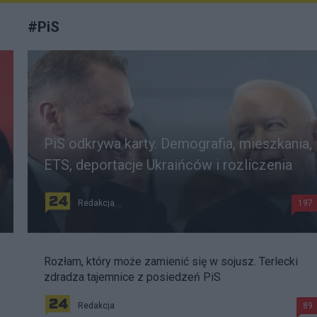
#
PiS
PiS odkrywa karty. Demografia, mieszkania,
ETS, deportacje Ukraińców i rozliczenia
Redakcja
197
Rozłam, który może zamienić się w sojusz. Terlecki
zdradza tajemnice z posiedzeń PiS
Redakcja
89