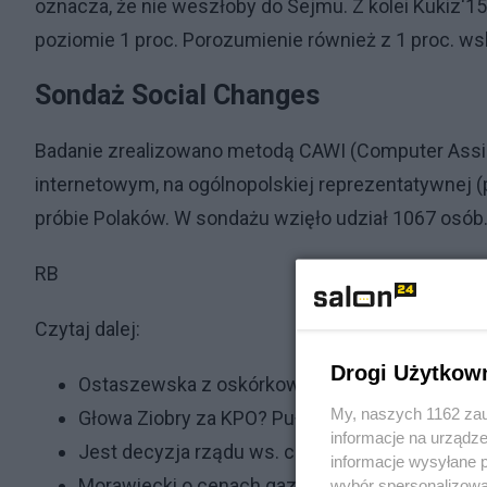
oznacza, że nie weszłoby do Sejmu. Z kolei Kukiz‘15
poziomie 1 proc. Porozumienie również z 1 proc. ws
Sondaż Social Changes
Badanie zrealizowano metodą CAWI (Computer Assist
internetowym, na ogólnopolskiej reprezentatywnej (
próbie Polaków. W sondażu wzięło udział 1067 osób
RB
Czytaj dalej:
Drogi Użytkow
Ostaszewska z oskórkowaną norką protestow
My, naszych 1162 zau
Głowa Ziobry za KPO? Pułapka czy ustawka?
informacje na urządze
Jest decyzja rządu ws. cen gazu w 2023 roku. 
informacje wysyłane 
Morawiecki o cenach gazu w Polsce i w Europi
wybór spersonalizowan