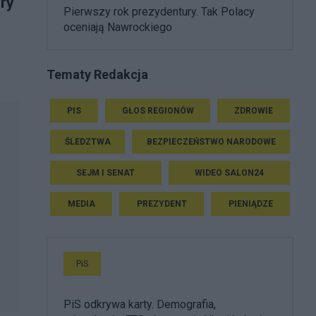
ry
Pierwszy rok prezydentury. Tak Polacy
oceniają Nawrockiego
Tematy Redakcja
PIS
GŁOS REGIONÓW
ZDROWIE
ŚLEDZTWA
BEZPIECZEŃSTWO NARODOWE
SEJM I SENAT
WIDEO SALON24
MEDIA
PREZYDENT
PIENIĄDZE
PiS
PiS odkrywa karty. Demografia,