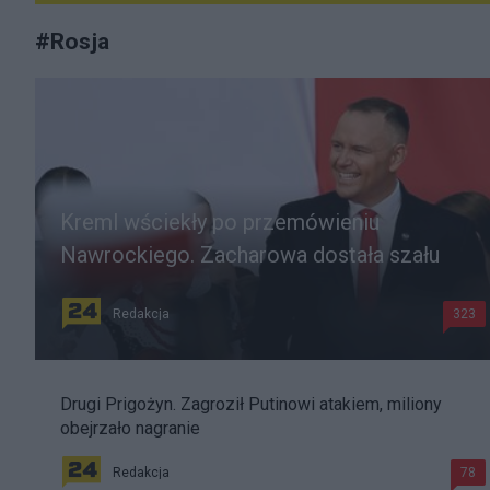
#
Rosja
Kreml wściekły po przemówieniu
Nawrockiego. Zacharowa dostała szału
Redakcja
323
Drugi Prigożyn. Zagroził Putinowi atakiem, miliony
obejrzało nagranie
Redakcja
78