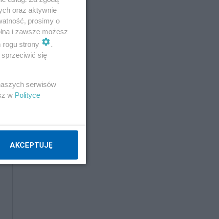
ych oraz aktywnie
watność, prosimy o
wolna i zawsze możesz
m rogu strony
.
sprzeciwić się
 naszych serwisów
esz w
Polityce
AKCEPTUJĘ