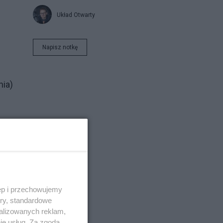
Układ Otwarty
Napisz notkę
nia)
ęp i przechowujemy
ory, standardowe
alizowanych reklam,
ie usług. Za zgodą