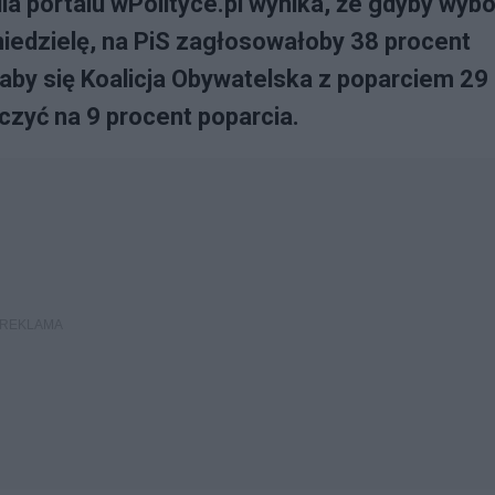
 portalu wPolityce.pl wynika, że gdyby wybo
niedzielę, na PiS zagłosowałoby 38 procent
aby się Koalicja Obywatelska z poparciem 29
czyć na 9 procent poparcia.