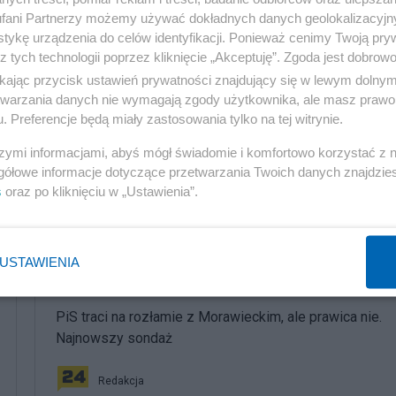
fani Partnerzy możemy używać dokładnych danych geolokalizacyjn
yszłym roku?
tykę urządzenia do celów identyfikacji. Ponieważ cenimy Twoją pry
z tych technologii poprzez kliknięcie „Akceptuję”. Zgoda jest dobro
ikając przycisk ustawień prywatności znajdujący się w lewym dolny
etwarzania danych nie wymagają zgody użytkownika, ale masz prawo 
 autorskim.
. Preferencje będą miały zastosowania tylko na tej witrynie.
szymi informacjami, abyś mógł świadomie i komfortowo korzystać z
gółowe informacje dotyczące przetwarzania Twoich danych znajdzi
s
oraz po kliknięciu w „Ustawienia”.
komentuj
22
Obserwuj notkę
USTAWIENIA
Polityka
PiS traci na rozłamie z Morawieckim, ale prawica nie.
Najnowszy sondaż
Redakcja