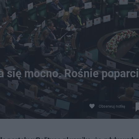
 się mocno. Rośnie poparc
Obserwuj notkę
by wybory parlamentarne odbyły się w najbliższą niedzi