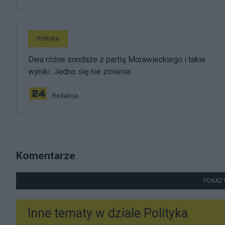
Polityka
Dwa różne sondaże z partią Morawieckiego i takie
wyniki. Jedno się nie zmienia
Redakcja
Komentarze
POKAŻ 
Inne tematy w dziale
Polityka