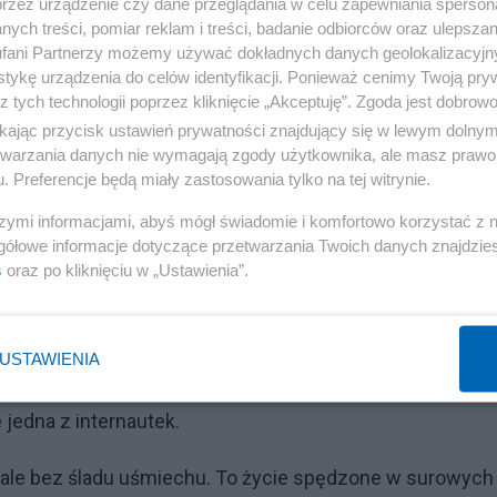
przez urządzenie czy dane przeglądania w celu zapewniania sperson
ych treści, pomiar reklam i treści, badanie odbiorców oraz ulepszan
fani Partnerzy możemy używać dokładnych danych geolokalizacyjn
tykę urządzenia do celów identyfikacji. Ponieważ cenimy Twoją pry
z tych technologii poprzez kliknięcie „Akceptuję”. Zgoda jest dobro
ikając przycisk ustawień prywatności znajdujący się w lewym dolny
etwarzania danych nie wymagają zgody użytkownika, ale masz prawo 
. Preferencje będą miały zastosowania tylko na tej witrynie.
szymi informacjami, abyś mógł świadomie i komfortowo korzystać z
gółowe informacje dotyczące przetwarzania Twoich danych znajdzi
s
oraz po kliknięciu w „Ustawienia”.
Reklama
znościowych, gdzie pojawia się mnóstwo komentarzy n
USTAWIENIA
jedna z internautek.
ale bez śladu uśmiechu. To życie spędzone w surowych