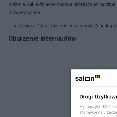
rodzinie. Takie dziecko zostaje przekazane rodzin
mówi Rosjanka.
Zobacz:
Putin jedzie do Łukaszenki. Zapadną k
Oburzenie internautów
Drogi Użytkow
My, naszych 1162 zau
informacje na urządze