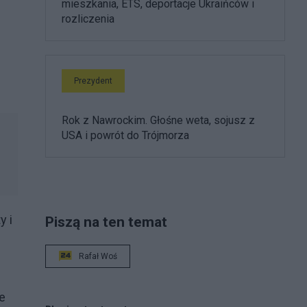
mieszkania, ETS, deportacje Ukraińców i
rozliczenia
Prezydent
Rok z Nawrockim. Głośne weta, sojusz z
USA i powrót do Trójmorza
y i
Piszą na ten temat
Rafał Woś
je