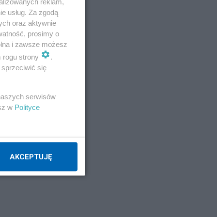
alizowanych reklam,
ie usług. Za zgodą
ych oraz aktywnie
watność, prosimy o
wolna i zawsze możesz
m rogu strony
.
sprzeciwić się
 naszych serwisów
esz w
Polityce
a
AKCEPTUJĘ