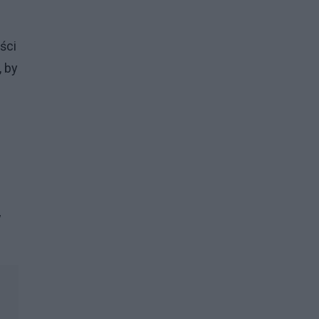
ści
, by
w