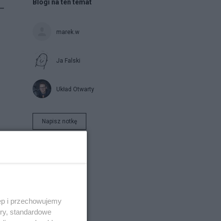
Blogi na ten temat
 —
marek.w
Ja Falski
Układ Otwarty
Napisz notkę
ęp i przechowujemy
ory, standardowe