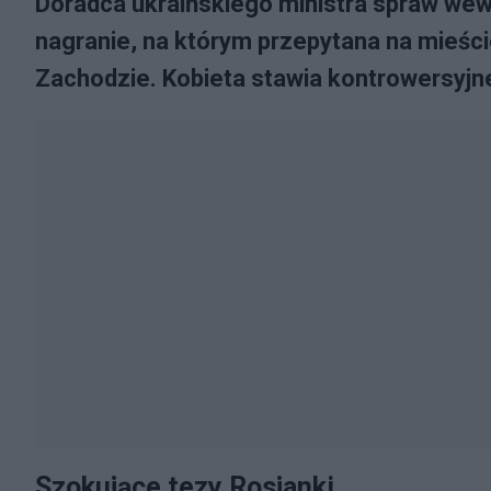
Doradca ukraińskiego ministra spraw we
nagranie, na którym przepytana na mieści
Zachodzie. Kobieta stawia kontrowersyjne 
Szokujące tezy Rosjanki