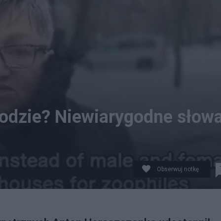
hodzie? Niewiarygodne słow
Obserwuj notkę
przedstawiające Rosjankę, która na mieście zapytana zo