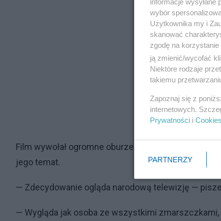
informacje wysyłane 
wybór spersonalizowan
Użytkownika my i Zau
skanować charakterys
zgodę na korzystanie 
ją zmienić/wycofać kl
Niektóre rodzaje prz
takiemu przetwarzaniu
Zapoznaj się z poniż
internetowych. Szcze
Prywatności
i
Cookie
Film wywołał ogromne oburzenie w mediach społec
PARTNERZY
jego temat.
— Zdecydowanie ogląda narodową telewizję — pisze 
— Wygląda jak osoba ze wszystkimi zmarszczkami, 