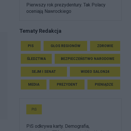
Pierwszy rok prezydentury. Tak Polacy
oceniają Nawrockiego
Tematy Redakcja
PIS
GŁOS REGIONÓW
ZDROWIE
ŚLEDZTWA
BEZPIECZEŃSTWO NARODOWE
SEJM I SENAT
WIDEO SALON24
MEDIA
PREZYDENT
PIENIĄDZE
PiS
PiS odkrywa karty. Demografia,