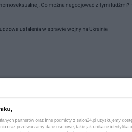
ie homoseksualnej. Co można negocjować z tymi ludźmi?
luczowe ustalenia w sprawie wojny na Ukrainie
niku,
fanych partnerów oraz inne podmioty z salon24.pl uzyskujemy dost
niu oraz przetwarzamy dane osobowe, takie jak unikalne identyfikat