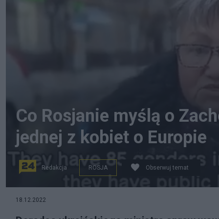
Co Rosjanie myślą o Zac
jednej z kobiet o Europie
Redakcja
ROSJA
Obserwuj temat
Anton Heraszczenko udostępnił na Twitterze nagranie, 
18.12.2022
co myśli o Zachodzie. (fot. Twitter)