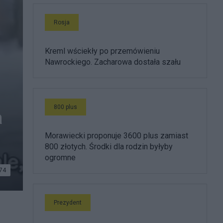
Rosja
Kreml wściekły po przemówieniu
Nawrockiego. Zacharowa dostała szału
800 plus
a
Morawiecki proponuje 3600 plus zamiast
800 złotych. Środki dla rodzin byłyby
ogromne
74
stała,
Prezydent