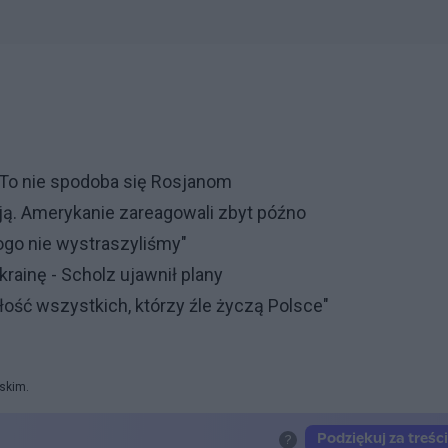
. To nie spodoba się Rosjanom
ą. Amerykanie zareagowali zbyt późno
ogo nie wystraszyliśmy"
rainę - Scholz ujawnił plany
ość wszystkich, którzy źle życzą Polsce"
rskim.