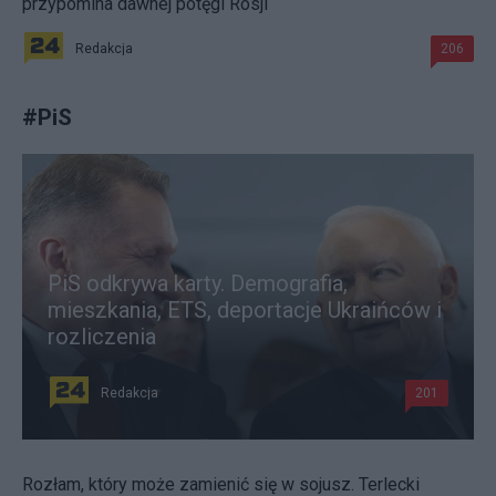
przypomina dawnej potęgi Rosji
Redakcja
206
#
PiS
PiS odkrywa karty. Demografia,
mieszkania, ETS, deportacje Ukraińców i
rozliczenia
Redakcja
201
Rozłam, który może zamienić się w sojusz. Terlecki