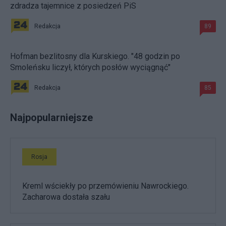
zdradza tajemnice z posiedzeń PiS
Redakcja
89
Hofman bezlitosny dla Kurskiego. "48 godzin po
Smoleńsku liczył, których posłów wyciągnąć"
Redakcja
85
Najpopularniejsze
Rosja
Kreml wściekły po przemówieniu Nawrockiego.
Zacharowa dostała szału