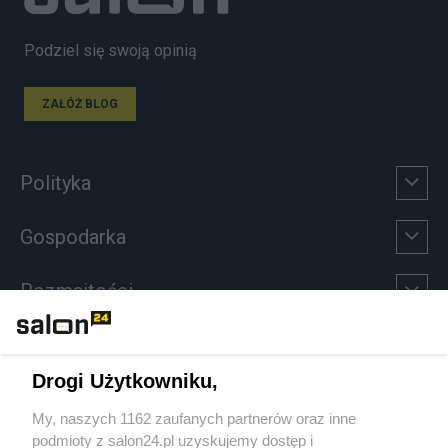
Podziel się swoją opinią
ZAŁÓŻ BLOG
Polityka
Gospodarka
Rozmaitości
Technologie
Drogi Użytkowniku,
Sport
My, naszych 1162 zaufanych partnerów oraz inne
podmioty z salon24.pl uzyskujemy dostęp i