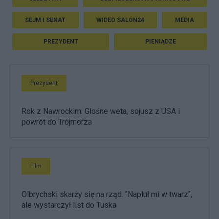
SEJM I SENAT
WIDEO SALON24
MEDIA
PREZYDENT
PIENIĄDZE
Prezydent
Rok z Nawrockim. Głośne weta, sojusz z USA i
powrót do Trójmorza
Film
Olbrychski skarży się na rząd. "Napluł mi w twarz",
ale wystarczył list do Tuska