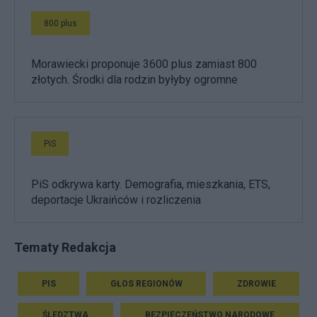
800 plus
Morawiecki proponuje 3600 plus zamiast 800
złotych. Środki dla rodzin byłyby ogromne
PiS
PiS odkrywa karty. Demografia, mieszkania, ETS,
deportacje Ukraińców i rozliczenia
Tematy Redakcja
PIS
GŁOS REGIONÓW
ZDROWIE
ŚLEDZTWA
BEZPIECZEŃSTWO NARODOWE