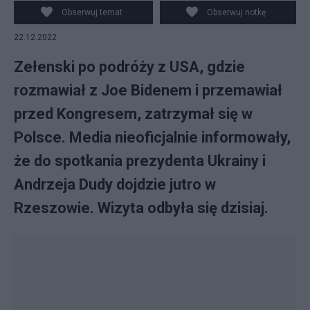
ukraińskiego prezydenta w USA.
Obserwuj temat
Obserwuj notkę
22.12.2022
Zełenski po podróży z USA, gdzie
rozmawiał z Joe Bidenem i przemawiał
przed Kongresem, zatrzymał się w
Polsce. Media nieoficjalnie informowały,
że do spotkania prezydenta Ukrainy i
Andrzeja Dudy dojdzie jutro w
Rzeszowie. Wizyta odbyła się dzisiaj.