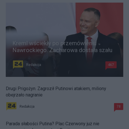
Kreml wściekły po przemówieniu
Nawrockiego. Zacharowa dostała szału
Redakcja
467
Drugi Prigożyn. Zagroził Putinowi atakiem, miliony
obejrzało nagranie
Redakcja
78
Parada słabości Putina? Plac Czerwony już nie