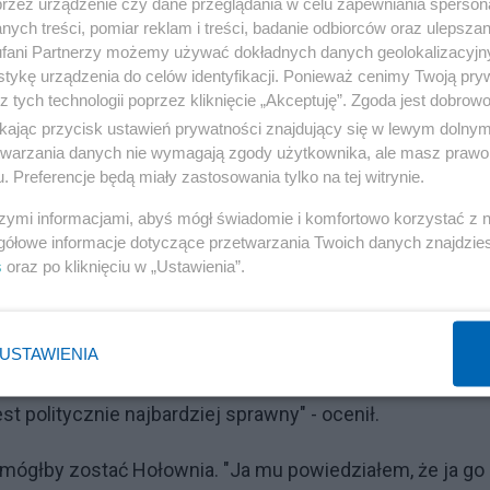
przez urządzenie czy dane przeglądania w celu zapewniania sperson
ych treści, pomiar reklam i treści, badanie odbiorców oraz ulepszan
fani Partnerzy możemy używać dokładnych danych geolokalizacyjn
tykę urządzenia do celów identyfikacji. Ponieważ cenimy Twoją pry
z tych technologii poprzez kliknięcie „Akceptuję”. Zgoda jest dobro
ikając przycisk ustawień prywatności znajdujący się w lewym dolny
etwarzania danych nie wymagają zgody użytkownika, ale masz prawo 
. Preferencje będą miały zastosowania tylko na tej witrynie.
olska 2050 była przeciw nowelizacji - on poprze teraz
szymi informacjami, abyś mógł świadomie i komfortowo korzystać z
ko wskazuje na to, że nie będę miał wyboru. Ja inaczej 
gółowe informacje dotyczące przetwarzania Twoich danych znajdzi
s
oraz po kliknięciu w „Ustawienia”.
Reklama
USTAWIENIA
Tuska za jednego z największych polityków obecnych
st politycznie najbardziej sprawny" - ocenił.
 mógłby zostać Hołownia. "Ja mu powiedziałem, że ja go