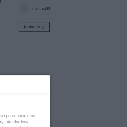
a
matthew88
Napisz notkę
ęp i przechowujemy
ory, standardowe