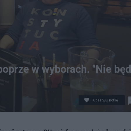
poprze w wyborach. "Nie bę
Obserwuj notkę
prawdopodobnie zagłosuje w najbliższych wyborach. Źród