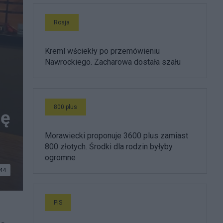
Rosja
Kreml wściekły po przemówieniu
Nawrockiego. Zacharowa dostała szału
800 plus
dę
Morawiecki proponuje 3600 plus zamiast
800 złotych. Środki dla rodzin byłyby
ogromne
44
ło:
PiS