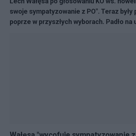
Lech Wałęsa po głosowaniu KO ws. noweli
swoje sympatyzowanie z PO". Teraz były 
poprze w przyszłych wyborach. Padło na
Wałęsa "wycofuje sympatyzowanie 