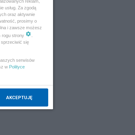
alizowanych reklam,
ie usług. Za zgodą
ych oraz aktywnie
watność, prosimy o
wolna i zawsze możesz
m rogu strony
.
sprzeciwić się
 naszych serwisów
nie
esz w
Polityce
AKCEPTUJĘ