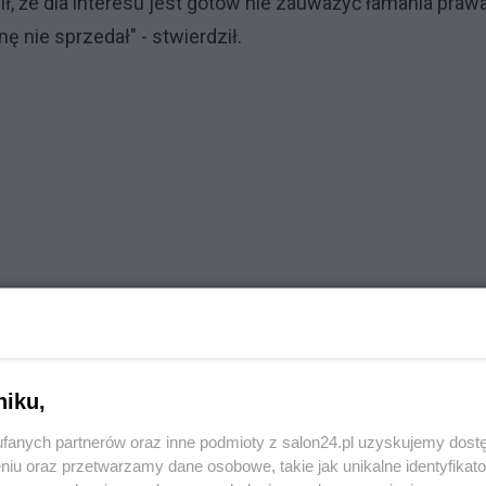
ił, że dla interesu jest gotów nie zauważyć łamania praw
ę nie sprzedał" - stwierdził.
niku,
fanych partnerów oraz inne podmioty z salon24.pl uzyskujemy dost
niu oraz przetwarzamy dane osobowe, takie jak unikalne identyfikat