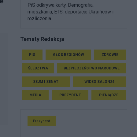
je
PiS odkrywa karty. Demografia,
mieszkania, ETS, deportacje Ukraińców i
rozliczenia
Tematy Redakcja
PIS
GŁOS REGIONÓW
ZDROWIE
ŚLEDZTWA
BEZPIECZEŃSTWO NARODOWE
SEJM I SENAT
WIDEO SALON24
MEDIA
PREZYDENT
PIENIĄDZE
Prezydent