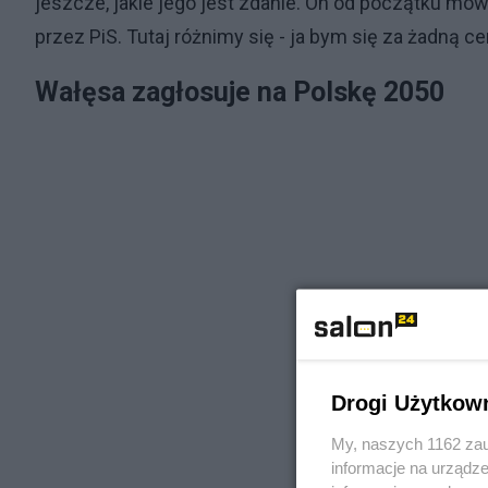
jeszcze, jakie jego jest zdanie. On od początku mów
przez PiS. Tutaj różnimy się - ja bym się za żadną cen
Wałęsa zagłosuje na Polskę 2050
Drogi Użytkow
My, naszych 1162 zau
informacje na urządze