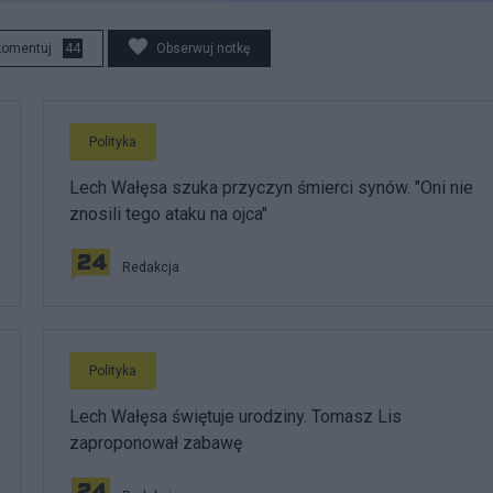
komentuj
44
Obserwuj notkę
Polityka
Lech Wałęsa szuka przyczyn śmierci synów. "Oni nie
znosili tego ataku na ojca"
Redakcja
Polityka
Lech Wałęsa świętuje urodziny. Tomasz Lis
zaproponował zabawę