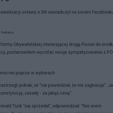
nowelizacji ustawy o SN oświadczył na swoim Facebooku
Reklama
formy Obywatelskiej otwierającej drogę Pisowi do środ
racji, postanowiłem wycofać swoje sympatyzowanie z PO
ewno nie poprze w wyborach
strzegł jednak, że "nie powiedział, że nie zagłosuje". J
onstytucję, zasady - za jakąś cenę".
Donald Tusk "się sprzedał", odpowiedział: "Nie wiem