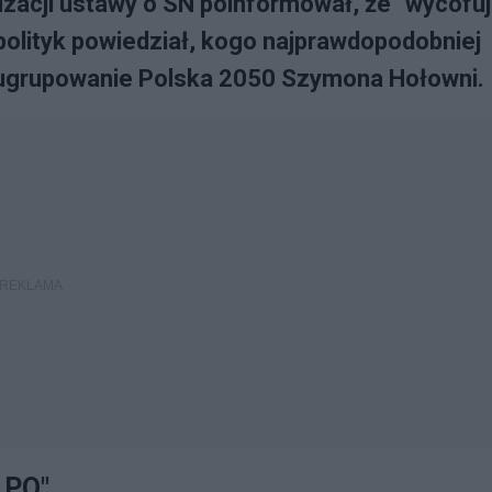
zacji ustawy o SN poinformował, że "wycofu
polityk powiedział, kogo najprawdopodobniej
 ugrupowanie Polska 2050 Szymona Hołowni.
z PO"