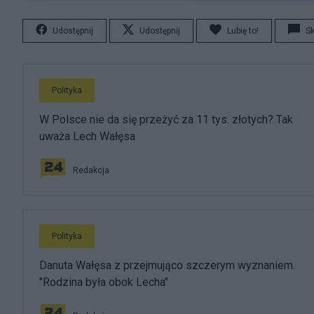
Udostępnij
Udostępnij
Lubię to!
S
Polityka
W Polsce nie da się przeżyć za 11 tys. złotych? Tak
uważa Lech Wałęsa
Redakcja
Polityka
Danuta Wałęsa z przejmująco szczerym wyznaniem.
"Rodzina była obok Lecha"