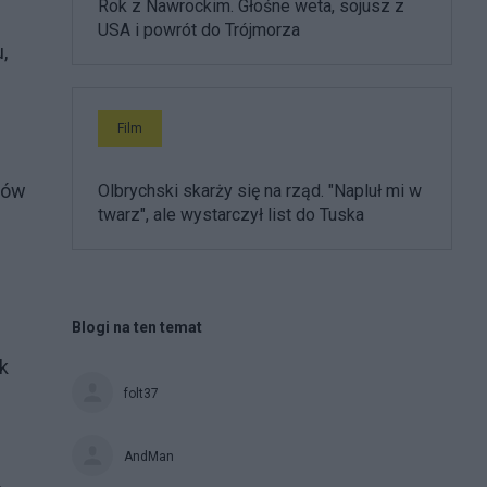
Rok z Nawrockim. Głośne weta, sojusz z
USA i powrót do Trójmorza
,
Film
ków
Olbrychski skarży się na rząd. "Napluł mi w
twarz", ale wystarczył list do Tuska
Blogi na ten temat
ak
folt37
AndMan