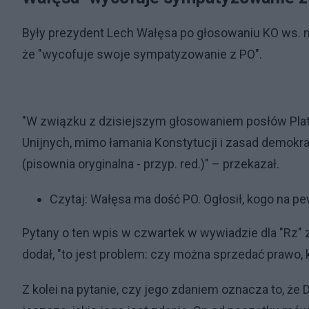
Były prezydent Lech Wałęsa po głosowaniu KO ws. 
że "wycofuje swoje sympatyzowanie z PO".
"W związku z dzisiejszym głosowaniem posłów Plat
Unijnych, mimo łamania Konstytucji i zasad demok
(pisownia oryginalna - przyp. red.)" – przekazał.
Czytaj:
Wałęsa ma dość PO. Ogłosił, kogo na p
Pytany o ten wpis w czwartek w wywiadzie dla "Rz" za
dodał, "to jest problem: czy można sprzedać prawo, k
Z kolei na pytanie, czy jego zdaniem oznacza to, że 