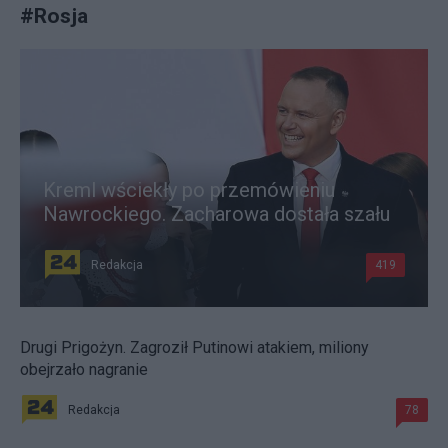
#
Rosja
Kreml wściekły po przemówieniu
Nawrockiego. Zacharowa dostała szału
Redakcja
419
Drugi Prigożyn. Zagroził Putinowi atakiem, miliony
obejrzało nagranie
Redakcja
78