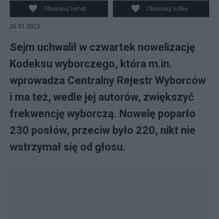
wyborczego. Fot. PAP//Tomasz Gzell
Obserwuj temat
Obserwuj notkę
26.01.2023
Sejm uchwalił w czwartek nowelizację
Kodeksu wyborczego, która m.in.
wprowadza Centralny Rejestr Wyborców
i ma też, wedle jej autorów, zwiększyć
frekwencję wyborczą. Nowelę poparło
230 posłów, przeciw było 220, nikt nie
wstrzymał się od głosu.