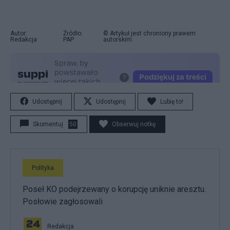
Autor:
Źródło:
© Artykuł jest chroniony prawem
Redakcja
PAP
autorskim.
Udostępnij
Udostępnij
Lubię to!
Skomentuj
50
Obserwuj notkę
Polityka
Poseł KO podejrzewany o korupcję uniknie aresztu.
Posłowie zagłosowali
Redakcja