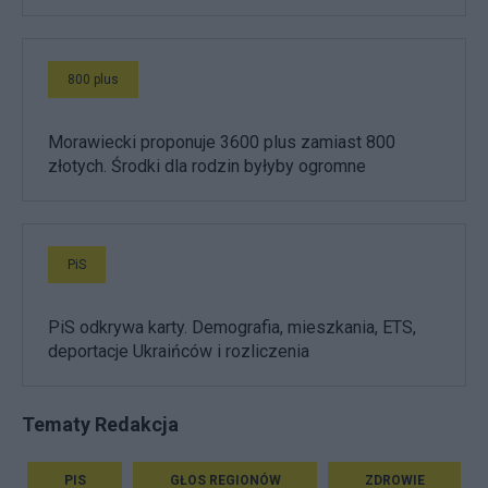
800 plus
Morawiecki proponuje 3600 plus zamiast 800
złotych. Środki dla rodzin byłyby ogromne
PiS
PiS odkrywa karty. Demografia, mieszkania, ETS,
deportacje Ukraińców i rozliczenia
Tematy Redakcja
PIS
GŁOS REGIONÓW
ZDROWIE