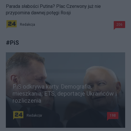
Parada słabości Putina? Plac Czerwony już nie
przypomina dawnej potęgi Rosji
Redakcja
206
#
PiS
PiS odkrywa karty. Demografia,
mieszkania, ETS, deportacje Ukraińców i
rozliczenia
Redakcja
198