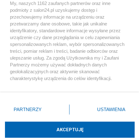
My, naszych 1162 zaufanych partnerów oraz inne
podmioty z salon24.pl uzyskujemy dostęp i
Społeczeństwo
przechowujemy informacje na urządzeniu oraz
przetwarzamy dane osobowe, takie jak unikalne
Kultura
identyfikatory, standardowe informacje wysyłane przez
urządzenie czy dane przeglądania w celu zapewniania
spersonalizowanych reklam, wybór spersonalizowanych
treści, pomiar reklam i treści, badanie odbiorców oraz
ulepszanie usług. Za zgodą Użytkownika my i Zaufani
X
Facebook
Instagram
Youtube
Partnerzy możemy używać dokładnych danych
geolokalizacyjnych oraz aktywnie skanować
charakterystykę urządzenia do celów identyfikacji.
Web Content Media sp. z o. o. © 2022
Ponieważ cenimy Twoją prywatność, prosimy o zgodę na
korzystanie z tych technologii poprzez kliknięcie
„Akceptuję”. Zgoda jest dobrowolna i zawsze możesz ją
Pomoc
O nas
Praca
Reklama
Kontakt
zmienić/wycofać klikając przycisk ustawień prywatności
PARTNERZY
USTAWIENIA
znajdujący się w lewym dolnym rogu strony
. Niektóre
rodzaje przetwarzania danych nie wymagają zgody
użytkownika, ale masz prawo sprzeciwić się takiemu
AKCEPTUJĘ
przetwarzaniu. Preferencje będą miały zastosowania tylko
Technologię dostarcza:
W3media.pl