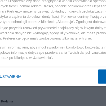
przez urządzenie czy dane przeglądania w celu zapewniania sperson
ych treści, pomiar reklam i treści, badanie odbiorców oraz ulepszan
fani Partnerzy możemy używać dokładnych danych geolokalizacyjn
tykę urządzenia do celów identyfikacji. Ponieważ cenimy Twoją pry
z tych technologii poprzez kliknięcie „Akceptuję”. Zgoda jest dobro
ikając przycisk ustawień prywatności znajdujący się w lewym dolny
etwarzania danych nie wymagają zgody użytkownika, ale masz prawo 
. Preferencje będą miały zastosowania tylko na tej witrynie.
szymi informacjami, abyś mógł świadomie i komfortowo korzystać z
gółowe informacje dotyczące przetwarzania Twoich danych znajdzi
s
oraz po kliknięciu w „Ustawienia”.
USTAWIENIA
Reklama