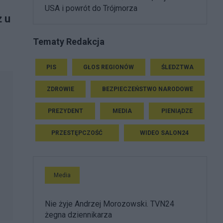
USA i powrót do Trójmorza
 u
Tematy Redakcja
PIS
GŁOS REGIONÓW
ŚLEDZTWA
ZDROWIE
BEZPIECZEŃSTWO NARODOWE
PREZYDENT
MEDIA
PIENIĄDZE
PRZESTĘPCZOŚĆ
WIDEO SALON24
Media
Nie żyje Andrzej Morozowski. TVN24
żegna dziennikarza