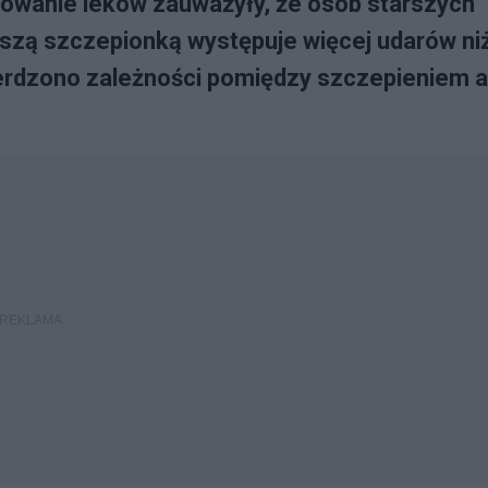
owanie leków zauważyły, że osób starszych
zą szczepionką występuje więcej udarów niż
ierdzono zależności pomiędzy szczepieniem a