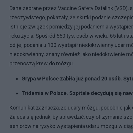
Dane zebrane przez Vaccine Safety Datalink (VSD),
rzeczywistego, pokazały, że skutki podanie szczepio
istnieje związek pomiędzy jej podaniem a wystąpi
roku życia. Spośród 550 tys. osób w wieku 65 lat i s
od jej podania u 130 wystąpił niedokrwienny udar mó
niedokrwienny, znany również jako niedokrwienie m
przenoszą krew do mózgu.
Grypa w Polsce zabiła już ponad 20 osób. Sy
Tridemia w Polsce. Szpitale decydują się na
Komunikat zaznacza, że udary mózgu, podobnie jak w
Zaleca się jednak, by sprawdzić, czy otrzymanie szc
seniorów na ryzyko wystąpienia udaru mózgu w ciągu