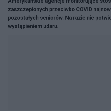
Amerykańskie agencje monitorujące stos
zaszczepionych przeciwko COVID najnows
pozostałych seniorów. Na razie nie potw
wystąpieniem udaru.