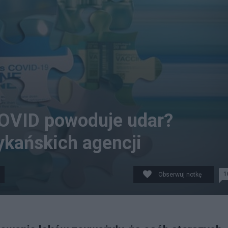
OVID powoduje udar?
ykańskich agencji
1
Obserwuj notkę
ieniem a wystąpieniem udaru. Fot. Pixabay / Canva