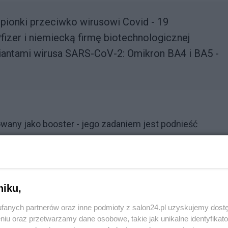
epionki przeciwko wirusowi Covid - 19
izer i niemiecką firmę biotechnologicznej
antami wirusa SARS-CoV-2: Omikron BA4 i BA5 -
wany jako booster - jego zadaniem jest podnieść
niu dwóch wcześniejszych dawek szczepionki.
y udar mózgu
niku,
fanych partnerów oraz inne podmioty z salon24.pl uzyskujemy dost
niu oraz przetwarzamy dane osobowe, takie jak unikalne identyfikat