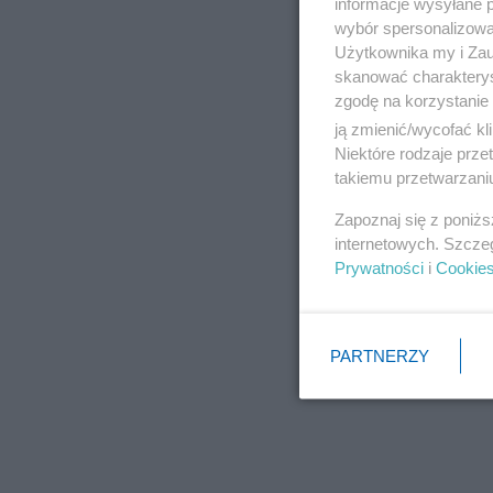
informacje wysyłane 
wybór spersonalizowan
Użytkownika my i Zau
skanować charakterys
zgodę na korzystanie 
ją zmienić/wycofać kl
Niektóre rodzaje prz
takiemu przetwarzaniu
Zapoznaj się z poniż
internetowych. Szcze
Prywatności
i
Cookie
PARTNERZY