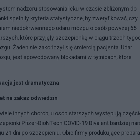
 system nadzoru stosowania leku w czasie zbliżonym do
nki spełniły kryteria statystyczne, by zweryfikować, czy
eniem niedokrwiennego udaru mózgu o osób powyżej 65
tarszych, które przyjęły szczepionkę w ciągu trzech tygo
zgu. Żaden nie zakończył się śmiercią pacjenta. Udar
ózgu, jest spowodowany blokadami w tętnicach, które
tuacja jest dramatyczna
wet na zakaz odwiedzin
iele innych chorób, u osób starszych występują częście
zepionki Pfizer-BioNTech COVID-19 Bivalent bardziej nar
 21 dni po szczepieniu. Obie firmy produkujące prepara