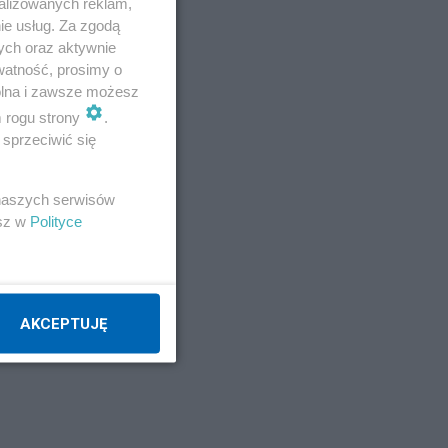
alizowanych reklam,
ie usług. Za zgodą
ych oraz aktywnie
watność, prosimy o
wolna i zawsze możesz
m rogu strony
.
sprzeciwić się
 naszych serwisów
esz w
Polityce
AKCEPTUJĘ