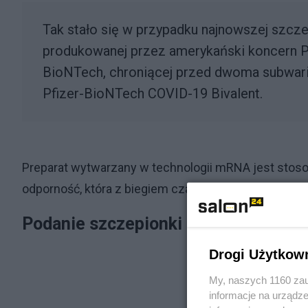
Tak stało się w przypadku najnowszej szcz
produkowanej przez amerykański koncern Pf
BioNTech, chroniącej przed dwoma subwari
Pfizer-BioNTech COVID-19 Bivalent.
Preparat wytwarzany w technologii mRNA jest stoso
odporność, która z biegiem czasu spada po podawa
Podanie szczepionki a niedokrwienn
Drogi Użytkow
My, naszych 1160 zau
informacje na urządze