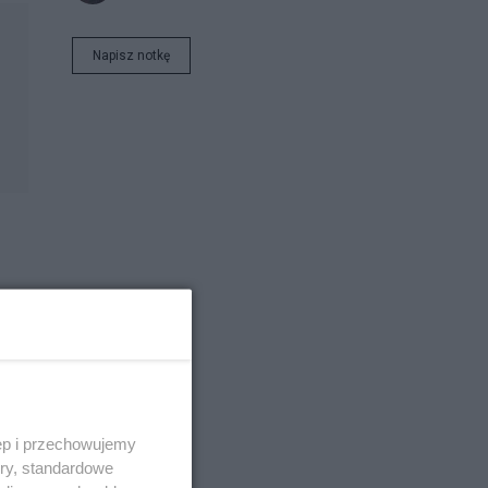
Napisz notkę
ęp i przechowujemy
ory, standardowe