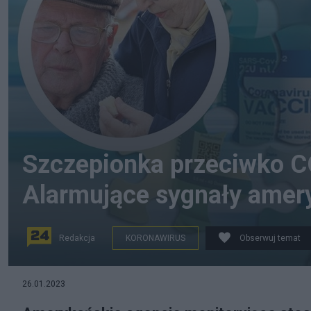
Szczepionka przeciwko C
Alarmujące sygnały amer
Redakcja
KORONAWIRUS
Obserwuj temat
Na razie nie potwierdzono zależności pomiędzy szczep
26.01.2023