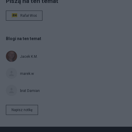
Piszą na ten temat
Rafał Woś
Blogi na ten temat
Jacek K.M.
marek.w
brat Damian
Napisz notkę