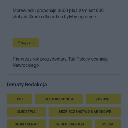
Morawiecki proponuje 3600 plus zamiast 800
złotych. Środki dla rodzin byłyby ogromne
Prezydent
Pierwszy rok prezydentury. Tak Polacy oceniają
Nawrockiego
Tematy Redakcja
PIS
GŁOS REGIONÓW
ZDROWIE
ŚLEDZTWA
BEZPIECZEŃSTWO NARODOWE
SEJM I SENAT
WIDEO SALON24
MEDIA