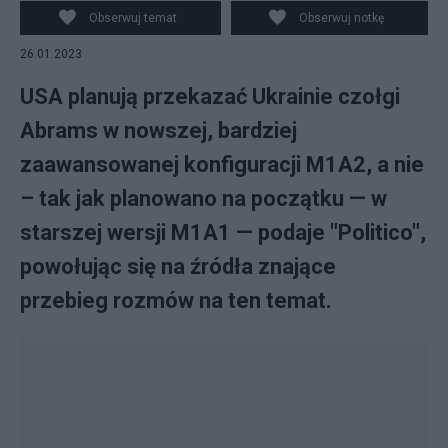
wersji. (fot. Wikipedia)
Obserwuj temat
Obserwuj notkę
26.01.2023
USA planują przekazać Ukrainie czołgi
Abrams w nowszej, bardziej
zaawansowanej konfiguracji M1A2, a nie
– tak jak planowano na początku — w
starszej wersji M1A1 — podaje "Politico",
powołując się na źródła znające
przebieg rozmów na ten temat.