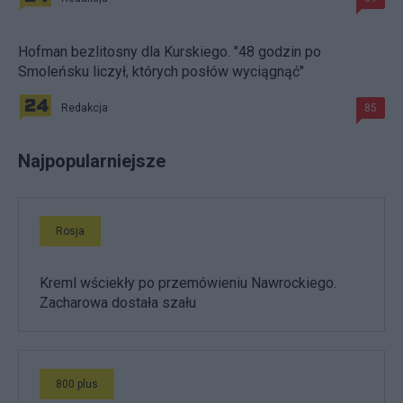
Hofman bezlitosny dla Kurskiego. "48 godzin po
Smoleńsku liczył, których posłów wyciągnąć"
Redakcja
85
Najpopularniejsze
Rosja
Kreml wściekły po przemówieniu Nawrockiego.
Zacharowa dostała szału
800 plus