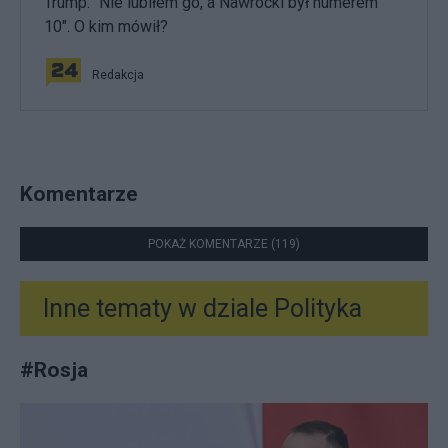
Trump: "Nie lubiłem go, a Nawrocki był numerem
10". O kim mówił?
Redakcja
Komentarze
POKAŻ KOMENTARZE (119)
Inne tematy w dziale
Polityka
#
Rosja