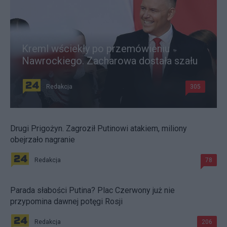
Kreml wściekły po przemówieniu
Nawrockiego. Zacharowa dostała szału
Redakcja
305
Drugi Prigożyn. Zagroził Putinowi atakiem, miliony
obejrzało nagranie
Redakcja
78
Parada słabości Putina? Plac Czerwony już nie
przypomina dawnej potęgi Rosji
Redakcja
206