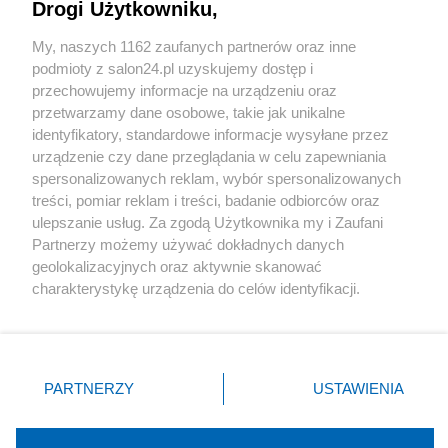
Drogi Użytkowniku,
Sport
My, naszych 1162 zaufanych partnerów oraz inne
podmioty z salon24.pl uzyskujemy dostęp i
Społeczeństwo
przechowujemy informacje na urządzeniu oraz
przetwarzamy dane osobowe, takie jak unikalne
Kultura
identyfikatory, standardowe informacje wysyłane przez
urządzenie czy dane przeglądania w celu zapewniania
spersonalizowanych reklam, wybór spersonalizowanych
treści, pomiar reklam i treści, badanie odbiorców oraz
ulepszanie usług. Za zgodą Użytkownika my i Zaufani
X
Facebook
Instagram
Youtube
Partnerzy możemy używać dokładnych danych
geolokalizacyjnych oraz aktywnie skanować
charakterystykę urządzenia do celów identyfikacji.
Web Content Media sp. z o. o. © 2022
Ponieważ cenimy Twoją prywatność, prosimy o zgodę na
korzystanie z tych technologii poprzez kliknięcie
„Akceptuję”. Zgoda jest dobrowolna i zawsze możesz ją
Pomoc
O nas
Praca
Reklama
Kontakt
zmienić/wycofać klikając przycisk ustawień prywatności
PARTNERZY
USTAWIENIA
znajdujący się w lewym dolnym rogu strony
. Niektóre
rodzaje przetwarzania danych nie wymagają zgody
użytkownika, ale masz prawo sprzeciwić się takiemu