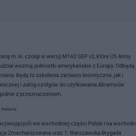
ną m. in. czołgi w wersji M1A2 SEP v2, które US Army
udział wezmą jednostki amerykańskie z Europy. Odbędą 
ania. Będą to szkolenia zarówno teoretyczne, jak i
chnicznej i załóg czołgów do użytkowania Abramsów
godnie z przeznaczeniem.
Reklama
tacjonujących we wschodniej części Polski i na wschodn
wizja Zmechanizowana oraz 1. Warszawska Brygada