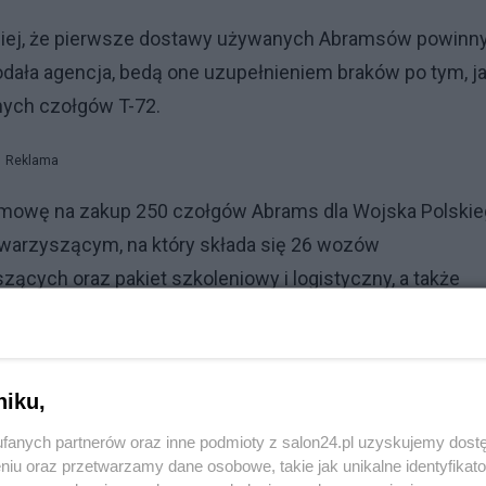
iej, że pierwsze dostawy używanych Abramsów powinn
odała agencja, bedą one uzupełnieniem braków po tym, j
nych czołgów T-72.
Reklama
umowę na zakup 250 czołgów Abrams dla Wojska Polskie
warzyszącym, na który składa się 26 wozów
cych oraz pakiet szkoleniowy i logistyczny, a także
rdów dolarów.
niku,
fanych partnerów oraz inne podmioty z salon24.pl uzyskujemy dost
niu oraz przetwarzamy dane osobowe, takie jak unikalne identyfikat