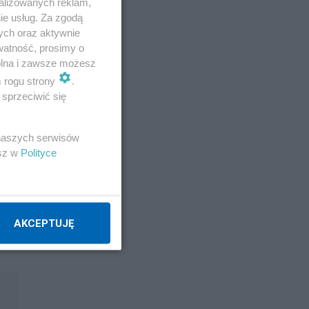
alizowanych reklam,
ie usług. Za zgodą
ych oraz aktywnie
watność, prosimy o
wolna i zawsze możesz
m rogu strony
.
sprzeciwić się
 naszych serwisów
esz w
Polityce
AKCEPTUJĘ