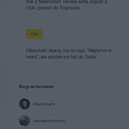
Rok z Nawrockim. Głośne weta, sojusz z
USA i powrót do Trójmorza
Film
Olbrychski skarży się na rząd. "Napluł mi w
twarz", ale wystarczył list do Tuska
Blogi na ten temat
Układ Otwarty
Jarosław Warzecha