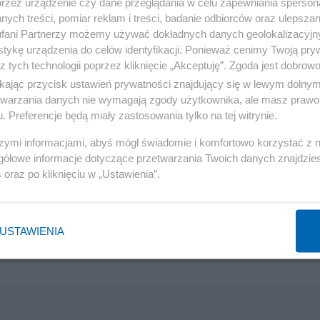
przez urządzenie czy dane przeglądania w celu zapewniania sperson
ych treści, pomiar reklam i treści, badanie odbiorców oraz ulepszan
fani Partnerzy możemy używać dokładnych danych geolokalizacyjn
tykę urządzenia do celów identyfikacji. Ponieważ cenimy Twoją pry
z tych technologii poprzez kliknięcie „Akceptuję”. Zgoda jest dobro
ikając przycisk ustawień prywatności znajdujący się w lewym dolny
etwarzania danych nie wymagają zgody użytkownika, ale masz prawo 
. Preferencje będą miały zastosowania tylko na tej witrynie.
szymi informacjami, abyś mógł świadomie i komfortowo korzystać z
gółowe informacje dotyczące przetwarzania Twoich danych znajdzi
s
oraz po kliknięciu w „Ustawienia”.
USTAWIENIA