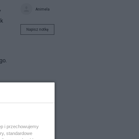
Animela
y
ak
Napisz notkę
go.
ęp i przechowujemy
ory, standardowe