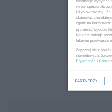
informacje wysyłane 
wybór spersonalizowan
Użytkownika my i Zau
skanować charakterys
zgodę na korzystanie 
ją zmienić/wycofać kl
Niektóre rodzaje prz
takiemu przetwarzaniu
Zapoznaj się z poniż
internetowych. Szcze
Prywatności
i
Cookie
PARTNERZY