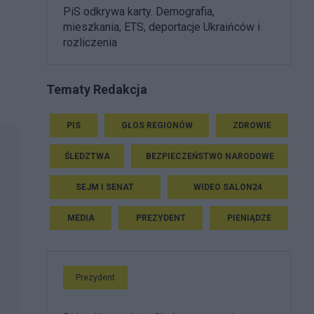
PiS odkrywa karty. Demografia,
mieszkania, ETS, deportacje Ukraińców i
rozliczenia
Tematy Redakcja
PIS
GŁOS REGIONÓW
ZDROWIE
ŚLEDZTWA
BEZPIECZEŃSTWO NARODOWE
SEJM I SENAT
WIDEO SALON24
MEDIA
PREZYDENT
PIENIĄDZE
Prezydent