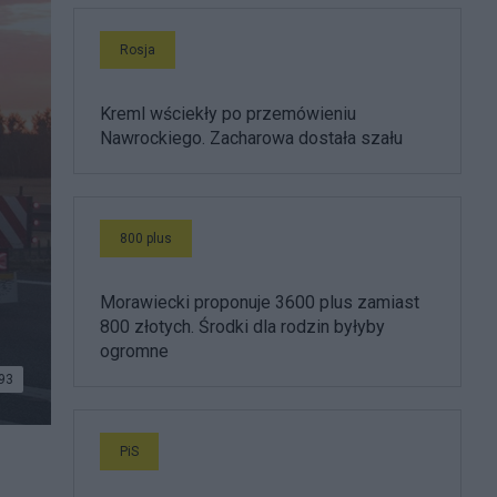
Rosja
Kreml wściekły po przemówieniu
Nawrockiego. Zacharowa dostała szału
800 plus
Morawiecki proponuje 3600 plus zamiast
800 złotych. Środki dla rodzin byłyby
ogromne
93
PiS