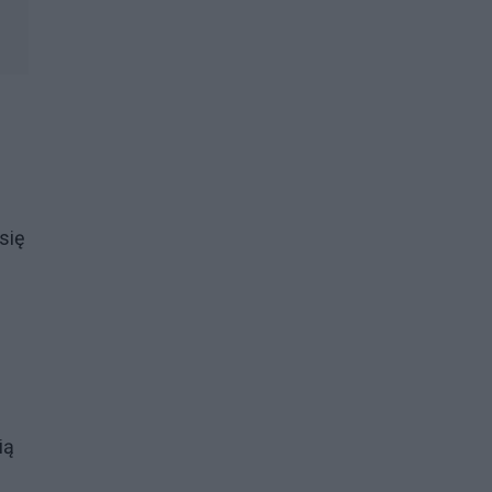
się
ią