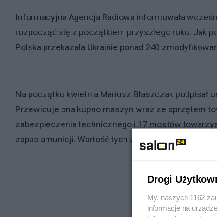
Informacyjna Agencja Radiowa informowała wcześn
rozpocząć się z początkiem przyszłego roku. Jak p
Polska przekazała Ukrainie ponad 240 zmodyfikowa
Na początku kwietnia Mariusz Błaszczak podpisał 
Przewiduje ona kupno maszyn wraz ze sprzętem to
zabezpieczenia technicznego i 17 mostów towarzyszą
zapas amunicji. Wartość tych zakupów do 4,75 milia
Drogi Użytkow
My, naszych 1162 zau
informacje na urządze