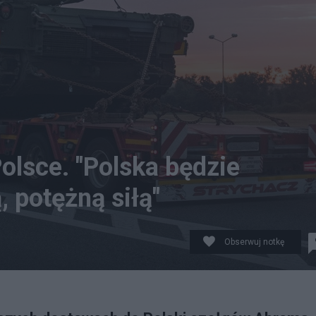
olsce. "Polska będzie
 potężną siłą"
Obserwuj notkę
sów do Polski. Żołnierze odbędą teraz szkolenie z ich