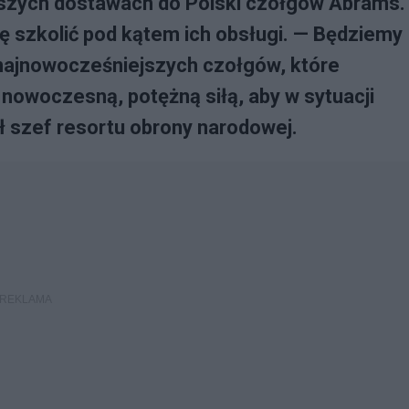
szych dostawach do Polski czołgów Abrams.
ę szkolić pod kątem ich obsługi. — Będziemy
 najnowocześniejszych czołgów, które
nowoczesną, potężną siłą, aby w sytuacji
ł szef resortu obrony narodowej.