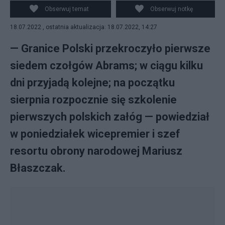
granicy pierwszych czołgów Abrams. Niebawem ruszą
Obserwuj temat
Obserwuj notkę
szkolenia "pancerniaków". (fot. PAP)
18.07.2022 , ostatnia aktualizacja: 18.07.2022, 14:27
— Granice Polski przekroczyło pierwsze
siedem czołgów Abrams; w ciągu kilku
dni przyjadą kolejne; na początku
sierpnia rozpocznie się szkolenie
pierwszych polskich załóg — powiedział
w poniedziałek wicepremier i szef
resortu obrony narodowej Mariusz
Błaszczak.