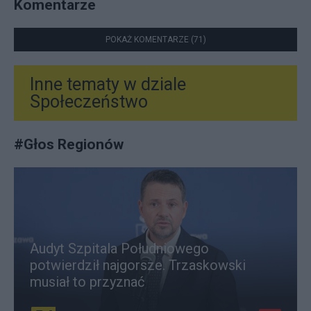
Komentarze
POKAŻ KOMENTARZE (71)
Inne tematy w dziale
Społeczeństwo
#
Głos Regionów
Audyt Szpitala Południowego
potwierdził najgorsze. Trzaskowski
musiał to przyznać