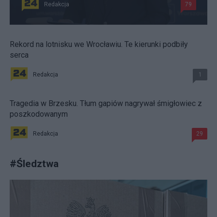
Redakcja
79
Rekord na lotnisku we Wrocławiu. Te kierunki podbiły
serca
Redakcja
1
Tragedia w Brzesku. Tłum gapiów nagrywał śmigłowiec z
poszkodowanym
Redakcja
29
#
Śledztwa