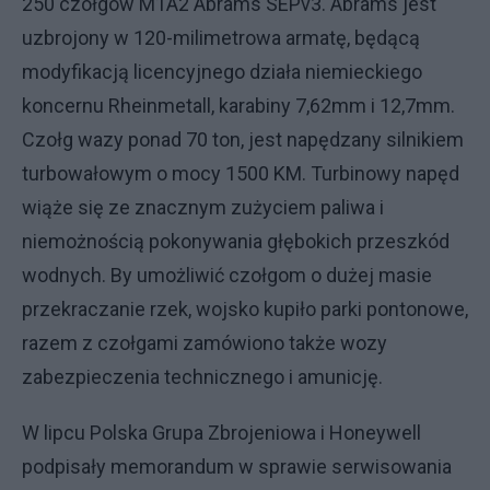
250 czołgów M1A2 Abrams SEPv3. Abrams jest
uzbrojony w 120-milimetrowa armatę, będącą
modyfikacją licencyjnego działa niemieckiego
koncernu Rheinmetall, karabiny 7,62mm i 12,7mm.
Czołg wazy ponad 70 ton, jest napędzany silnikiem
turbowałowym o mocy 1500 KM. Turbinowy napęd
wiąże się ze znacznym zużyciem paliwa i
niemożnością pokonywania głębokich przeszkód
wodnych. By umożliwić czołgom o dużej masie
przekraczanie rzek, wojsko kupiło parki pontonowe,
razem z czołgami zamówiono także wozy
zabezpieczenia technicznego i amunicję.
W lipcu Polska Grupa Zbrojeniowa i Honeywell
podpisały memorandum w sprawie serwisowania