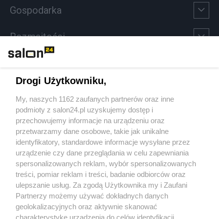
Gospodarka
Rozmaitości
Technologie
Drogi Użytkowniku,
Sport
My, naszych 1162 zaufanych partnerów oraz inne
podmioty z salon24.pl uzyskujemy dostęp i
Społeczeństwo
przechowujemy informacje na urządzeniu oraz
przetwarzamy dane osobowe, takie jak unikalne
Kultura
identyfikatory, standardowe informacje wysyłane przez
urządzenie czy dane przeglądania w celu zapewniania
spersonalizowanych reklam, wybór spersonalizowanych
treści, pomiar reklam i treści, badanie odbiorców oraz
ulepszanie usług. Za zgodą Użytkownika my i Zaufani
X
Facebook
Instagram
Youtube
Partnerzy możemy używać dokładnych danych
geolokalizacyjnych oraz aktywnie skanować
charakterystykę urządzenia do celów identyfikacji.