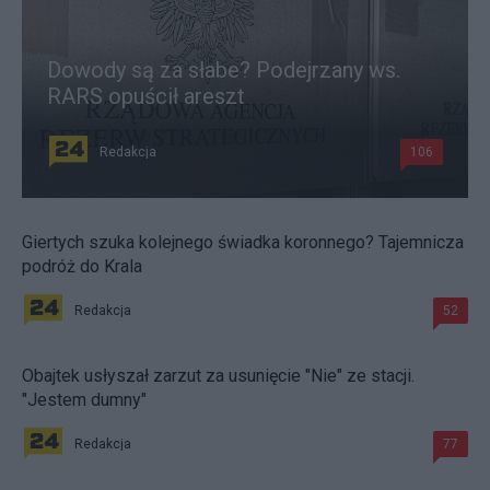
Dowody są za słabe? Podejrzany ws.
RARS opuścił areszt
Redakcja
106
Giertych szuka kolejnego świadka koronnego? Tajemnicza
podróż do Krala
Redakcja
52
Obajtek usłyszał zarzut za usunięcie "Nie" ze stacji.
"Jestem dumny"
Redakcja
77