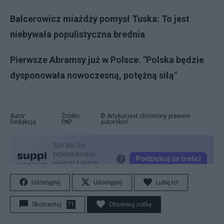
Balcerowicz miażdży pomysł Tuska: To jest
niebywała populistyczna brednia
Pierwsze Abramsy już w Polsce. "Polska będzie
dysponowała nowoczesną, potężną siłą"
Autor:
Źródło:
© Artykuł jest chroniony prawem
Redakcja
PAP
autorskim.
Udostępnij
Udostępnij
Lubię to!
Skomentuj
71
Obserwuj notkę