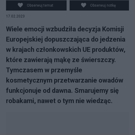
zasługa owadów. Fot. Pixabay
Obserwuj temat
Obserwuj notkę
17.02.2023
Wiele emocji wzbudziła decyzja Komisji
Europejskiej dopuszczająca do jedzenia
w krajach członkowskich UE produktów,
które zawierają mąkę ze świerszczy.
Tymczasem w przemyśle
kosmetycznym przetwarzanie owadów
funkcjonuje od dawna. Smarujemy się
robakami, nawet o tym nie wiedząc.