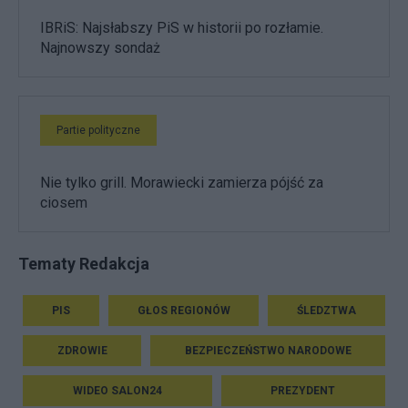
IBRiS: Najsłabszy PiS w historii po rozłamie.
Najnowszy sondaż
Partie polityczne
Nie tylko grill. Morawiecki zamierza pójść za
ciosem
Tematy Redakcja
PIS
GŁOS REGIONÓW
ŚLEDZTWA
ZDROWIE
BEZPIECZEŃSTWO NARODOWE
WIDEO SALON24
PREZYDENT