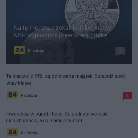
Na tę monetę czekali kolekcjonerzy.
NBP wypuszcza prawdziwą gratkę
Redakcja
1
Te znaczki z PRL są dziś warte majątek. Sprawdź swój
stary klaser
Redakcja
8
Inwestycja w ogród i taras. Co podnosi wartość
nieruchomości, a co marnuje budżet
Redakcja