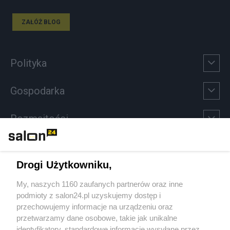
ZAŁÓŻ BLOG
Polityka
Gospodarka
Rozmaitości
Technologie
Drogi Użytkowniku,
Sport
My, naszych 1160 zaufanych partnerów oraz inne
podmioty z salon24.pl uzyskujemy dostęp i
Społeczeństwo
przechowujemy informacje na urządzeniu oraz
przetwarzamy dane osobowe, takie jak unikalne
Kultura
identyfikatory, standardowe informacje wysyłane przez