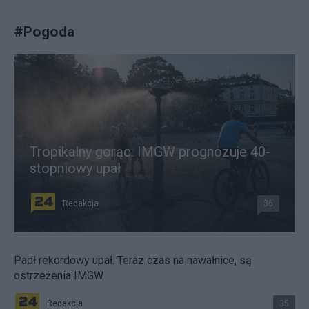
#
Pogoda
Tropikalny gorąc. IMGW prognozuje 40-
stopniowy upał
Redakcja
36
Padł rekordowy upał. Teraz czas na nawałnice, są
ostrzeżenia IMGW
Redakcja
35