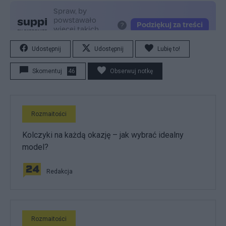
Udostępnij
Udostępnij
Lubię to!
Skomentuj
46
Obserwuj notkę
Rozmaitości
Kolczyki na każdą okazję – jak wybrać idealny
model?
Redakcja
Rozmaitości