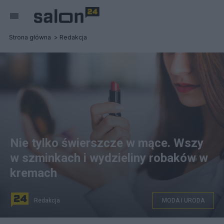
Strona główna
Redakcja
Nie tylko świerszcze w mące. Wszy
w szminkach i wydzieliny robaków w
kremach
Redakcja
MODA I URODA
Intensywnie czerwony odcień wielu kosmetyków to