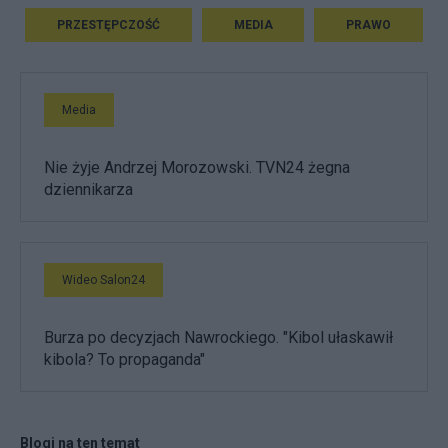
PRZESTĘPCZOŚĆ
MEDIA
PRAWO
Media
Nie żyje Andrzej Morozowski. TVN24 żegna
dziennikarza
Wideo Salon24
Burza po decyzjach Nawrockiego. "Kibol ułaskawił
kibola? To propaganda"
Blogi na ten temat