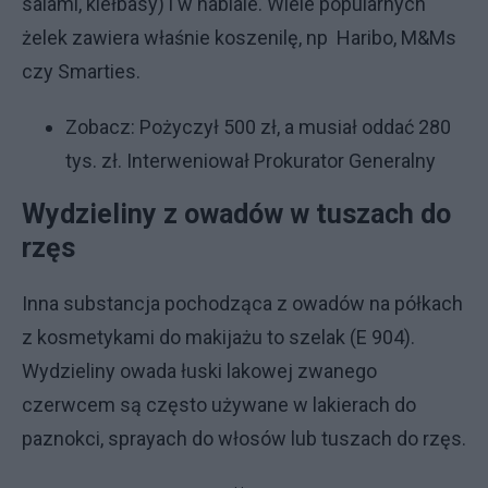
salami, kiełbasy) i w nabiale. Wiele popularnych
żelek zawiera właśnie koszenilę, np Haribo, M&Ms
czy Smarties.
Zobacz:
Pożyczył 500 zł, a musiał oddać 280
tys. zł. Interweniował Prokurator Generalny
Wydzieliny z owadów w tuszach do
rzęs
Inna substancja pochodząca z owadów na półkach
z kosmetykami do makijażu to szelak (E 904).
Wydzieliny owada łuski lakowej zwanego
czerwcem są często używane w lakierach do
paznokci, sprayach do włosów lub tuszach do rzęs.