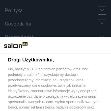
Polityka
Gospodarka
Rozmaitości
Technologie
Drogi Użytkowniku,
Sport
My, naszych 1162 zaufanych partnerów oraz inne
podmioty z salon24.pl uzyskujemy dostęp i
Społeczeństwo
przechowujemy informacje na urządzeniu oraz
przetwarzamy dane osobowe, takie jak unikalne
Kultura
identyfikatory, standardowe informacje wysyłane przez
urządzenie czy dane przeglądania w celu zapewniania
spersonalizowanych reklam, wybór spersonalizowanych
treści, pomiar reklam i treści, badanie odbiorców oraz