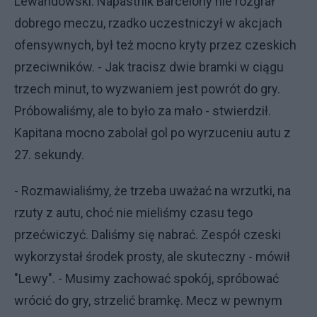
Lewandowski. Napastnik Barcelony nie rozgrał
dobrego meczu, rzadko uczestniczył w akcjach
ofensywnych, był też mocno kryty przez czeskich
przeciwników. - Jak tracisz dwie bramki w ciągu
trzech minut, to wyzwaniem jest powrót do gry.
Próbowaliśmy, ale to było za mało - stwierdził.
Kapitana mocno zabolał gol po wyrzuceniu autu z
27. sekundy.
- Rozmawialiśmy, że trzeba uważać na wrzutki, na
rzuty z autu, choć nie mieliśmy czasu tego
przećwiczyć. Daliśmy się nabrać. Zespół czeski
wykorzystał środek prosty, ale skuteczny - mówił
"Lewy". - Musimy zachować spokój, spróbować
wrócić do gry, strzelić bramkę. Mecz w pewnym