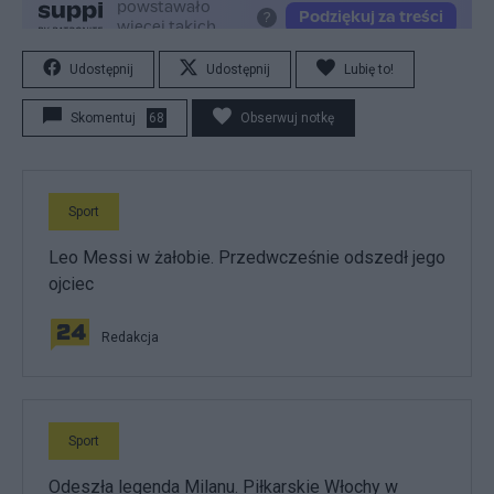
Udostępnij
Udostępnij
Lubię to!
Skomentuj
68
Obserwuj notkę
Sport
Leo Messi w żałobie. Przedwcześnie odszedł jego
ojciec
Redakcja
Sport
Odeszła legenda Milanu. Piłkarskie Włochy w