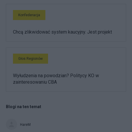
Konfederacja
Chcą zlikwidować system kaucyjny. Jest projekt
Głos Regionów
Wyłudzenia na powodzian? Politycy KO w
zainteresowaniu CBA
Blogi na ten temat
HareM