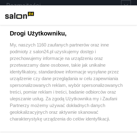
Rozmaitości
Technologie
Drogi Użytkowniku,
Sport
My, naszych 1160 zaufanych partnerów oraz inne
podmioty z salon24.pl uzyskujemy dostęp i
Społeczeństwo
przechowujemy informacje na urządzeniu oraz
przetwarzamy dane osobowe, takie jak unikalne
Kultura
identyfikatory, standardowe informacje wysyłane przez
urządzenie czy dane przeglądania w celu zapewniania
spersonalizowanych reklam, wybór spersonalizowanych
treści, pomiar reklam i treści, badanie odbiorców oraz
ulepszanie usług. Za zgodą Użytkownika my i Zaufani
X
Facebook
Instagram
Youtube
Partnerzy możemy używać dokładnych danych
geolokalizacyjnych oraz aktywnie skanować
charakterystykę urządzenia do celów identyfikacji.
Web Content Media sp. z o. o. © 2022
Ponieważ cenimy Twoją prywatność, prosimy o zgodę na
korzystanie z tych technologii poprzez kliknięcie