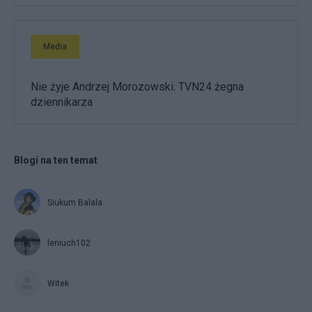
Media
Nie żyje Andrzej Morozowski. TVN24 żegna
dziennikarza
Blogi na ten temat
Siukum Balala
leniuch102
Witek