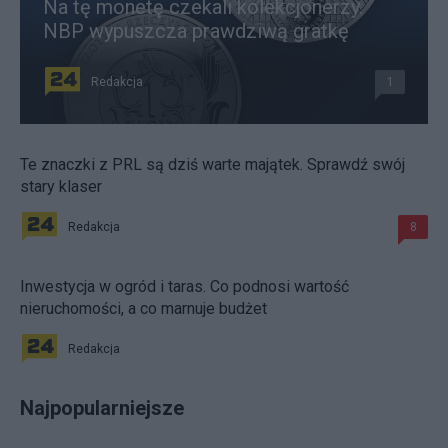
Na tę monetę czekali kolekcjonerzy.
NBP wypuszcza prawdziwą gratkę
Redakcja
1
Te znaczki z PRL są dziś warte majątek. Sprawdź swój
stary klaser
Redakcja
8
Inwestycja w ogród i taras. Co podnosi wartość
nieruchomości, a co marnuje budżet
Redakcja
Najpopularniejsze