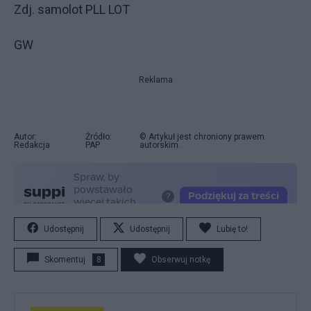
Zdj. samolot PLL LOT
GW
Reklama
Autor:
Źródło:
© Artykuł jest chroniony prawem
Redakcja
PAP
autorskim.
Udostępnij
Udostępnij
Lubię to!
Skomentuj
8
Obserwuj notkę