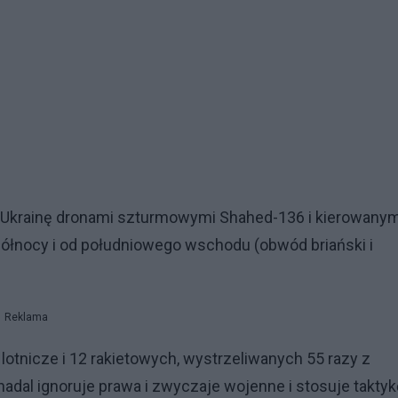
a Ukrainę dronami szturmowymi Shahed-136 i kierowanym
północy i od południowego wschodu (obwód briański i
Reklama
 lotnicze i 12 rakietowych, wystrzeliwanych 55 razy z
dal ignoruje prawa i zwyczaje wojenne i stosuje taktyk