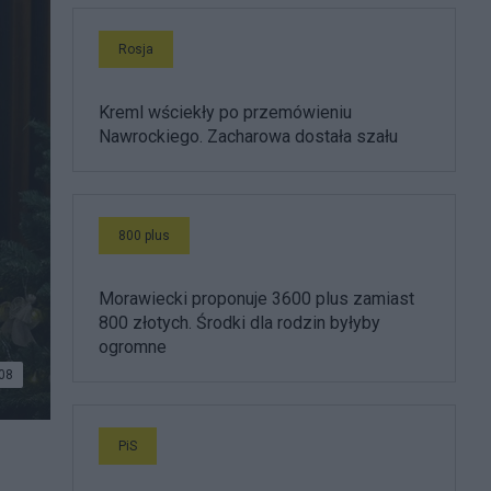
Rosja
Kreml wściekły po przemówieniu
Nawrockiego. Zacharowa dostała szału
800 plus
Morawiecki proponuje 3600 plus zamiast
800 złotych. Środki dla rodzin byłyby
ogromne
08
PiS