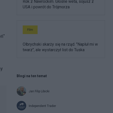
Rok z Nawrockim. Głośne weta, sojusz z
USA i powrót do Trójmorza
Film
eń"
Olbrychski skarży się na rząd. "Napluł mi w
twarz", ale wystarczył list do Tuska
ny
Blogi na ten temat
Jan Filip Libicki
Independent Trader