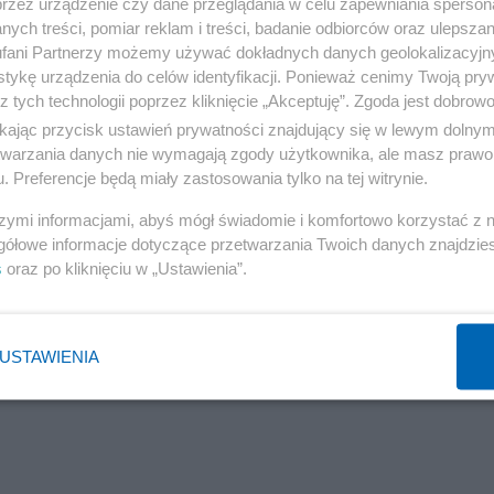
przez urządzenie czy dane przeglądania w celu zapewniania sperson
ych treści, pomiar reklam i treści, badanie odbiorców oraz ulepszan
takiej zapowiedzi nie będzie, ze względów bezpieczeńs
fani Partnerzy możemy używać dokładnych danych geolokalizacyjn
czas trwają bardzo intensywne kontakty między przywódca
tykę urządzenia do celów identyfikacji. Ponieważ cenimy Twoją pry
z tych technologii poprzez kliknięcie „Akceptuję”. Zgoda jest dobro
ikając przycisk ustawień prywatności znajdujący się w lewym dolny
etwarzania danych nie wymagają zgody użytkownika, ale masz prawo 
. Preferencje będą miały zastosowania tylko na tej witrynie.
szymi informacjami, abyś mógł świadomie i komfortowo korzystać z
gółowe informacje dotyczące przetwarzania Twoich danych znajdzi
s
oraz po kliknięciu w „Ustawienia”.
USTAWIENIA