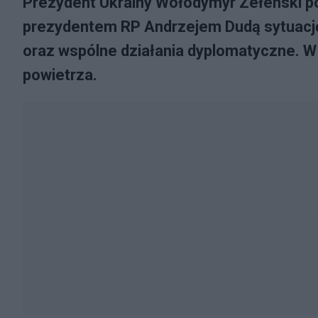
Prezydent Ukrainy Wołodymyr Zełenski po
prezydentem RP Andrzejem Dudą sytuację 
oraz wspólne działania dyplomatyczne. W
powietrza.