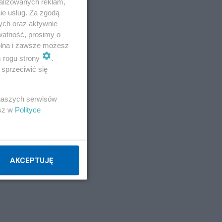
alizowanych reklam,
ie usług. Za zgodą
twa
ych oraz aktywnie
mi
watność, prosimy o
wolna i zawsze możesz
m rogu strony
.
sprzeciwić się
 naszych serwisów
esz w
Polityce
AKCEPTUJĘ