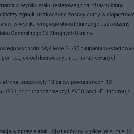
 marca w wyniku ataku rakietowego na infrastrukturę
niektórzy zginęli. Uszkodzone zostały domy wielopiętrowe
sław, w wyniku wrogiego ataku lotniczego uszkodzony
tabu Generalnego Sił Zbrojnych Ukrainy.
iowego wschodu. Myśliwce Su-35 okupanta wystartował
za pomocą dwóch kierowanych bomb kierowanych
wietrznej zniszczyły 13 celów powietrznych: 12
/131 i jeden rozpoznawczy UAV "Granat-4" - informuje
zacja w sprawie ataku Shahedów na stolicę. W sumie 12