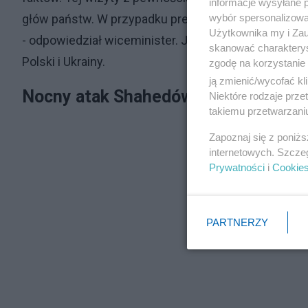
informacje wysyłane 
wybór spersonalizowan
głów państw. W przypadku prezydenta Zełenskiego 
Użytkownika my i Zau
- odpowiedział wiceminister. Jak podkreślił, cały 
skanować charakterys
Polski i Ukrainy.
zgodę na korzystanie 
ją zmienić/wycofać kl
Nocny atak Shahedów na Ukrainę
Niektóre rodzaje prz
takiemu przetwarzaniu
Zapoznaj się z poniż
internetowych. Szcze
Prywatności
i
Cookie
PARTNERZY