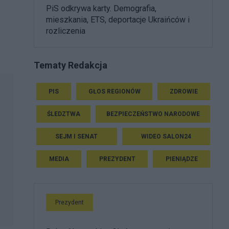
PiS odkrywa karty. Demografia,
mieszkania, ETS, deportacje Ukraińców i
rozliczenia
Tematy Redakcja
PIS
GŁOS REGIONÓW
ZDROWIE
ŚLEDZTWA
BEZPIECZEŃSTWO NARODOWE
SEJM I SENAT
WIDEO SALON24
MEDIA
PREZYDENT
PIENIĄDZE
Prezydent