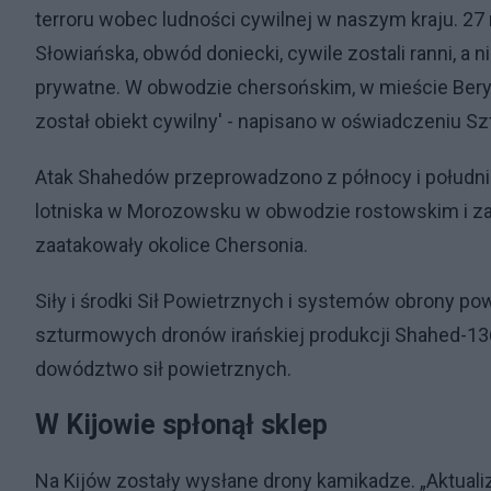
terroru wobec ludności cywilnej w naszym kraju. 27
Słowiańska, obwód doniecki, cywile zostali ranni, a 
prywatne. W obwodzie chersońskim, w mieście Bery
został obiekt cywilny' - napisano w oświadczeniu Sz
Atak Shahedów przeprowadzono z północy i połudn
lotniska w Morozowsku w obwodzie rostowskim i 
zaatakowały okolice Chersonia.
Siły i środki Sił Powietrznych i systemów obrony po
szturmowych dronów irańskiej produkcji Shahed-136
dowództwo sił powietrznych.
W Kijowie spłonął sklep
Na Kijów zostały wysłane drony kamikadze. „Aktuali