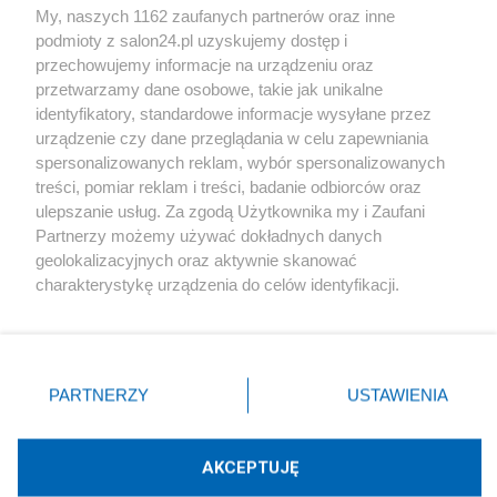
My, naszych 1162 zaufanych partnerów oraz inne
podmioty z salon24.pl uzyskujemy dostęp i
Społeczeństwo
przechowujemy informacje na urządzeniu oraz
przetwarzamy dane osobowe, takie jak unikalne
Kultura
identyfikatory, standardowe informacje wysyłane przez
urządzenie czy dane przeglądania w celu zapewniania
spersonalizowanych reklam, wybór spersonalizowanych
treści, pomiar reklam i treści, badanie odbiorców oraz
ulepszanie usług. Za zgodą Użytkownika my i Zaufani
X
Facebook
Instagram
Youtube
Partnerzy możemy używać dokładnych danych
geolokalizacyjnych oraz aktywnie skanować
charakterystykę urządzenia do celów identyfikacji.
Web Content Media sp. z o. o. © 2022
Ponieważ cenimy Twoją prywatność, prosimy o zgodę na
korzystanie z tych technologii poprzez kliknięcie
„Akceptuję”. Zgoda jest dobrowolna i zawsze możesz ją
Pomoc
O nas
Praca
Reklama
Kontakt
zmienić/wycofać klikając przycisk ustawień prywatności
PARTNERZY
USTAWIENIA
znajdujący się w lewym dolnym rogu strony
. Niektóre
rodzaje przetwarzania danych nie wymagają zgody
użytkownika, ale masz prawo sprzeciwić się takiemu
AKCEPTUJĘ
przetwarzaniu. Preferencje będą miały zastosowania tylko