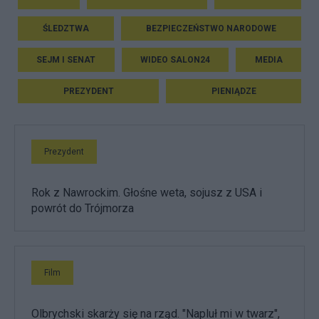
ŚLEDZTWA
BEZPIECZEŃSTWO NARODOWE
SEJM I SENAT
WIDEO SALON24
MEDIA
PREZYDENT
PIENIĄDZE
Prezydent
Rok z Nawrockim. Głośne weta, sojusz z USA i
powrót do Trójmorza
Film
Olbrychski skarży się na rząd. "Napluł mi w twarz",