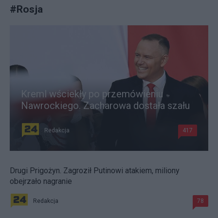
#
Rosja
Kreml wściekły po przemówieniu
Nawrockiego. Zacharowa dostała szału
Redakcja
417
Drugi Prigożyn. Zagroził Putinowi atakiem, miliony
obejrzało nagranie
Redakcja
78