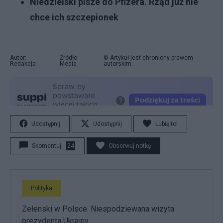
Niedzielski pisze do Pfizera. Rząd już nie
chce ich szczepionek
Autor:
Źródło:
© Artykuł jest chroniony prawem
Redakcja
Media
autorskim.
Udostępnij
Udostępnij
Lubię to!
Skomentuj
24
Obserwuj notkę
Polityka
Zełenski w Polsce. Niespodziewana wizyta
prezydenta Ukrainy