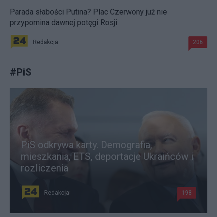
Parada słabości Putina? Plac Czerwony już nie
przypomina dawnej potęgi Rosji
Redakcja
206
#
PiS
PiS odkrywa karty. Demografia,
mieszkania, ETS, deportacje Ukraińców i
rozliczenia
Redakcja
198