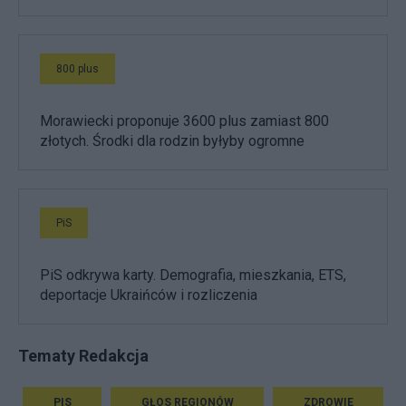
800 plus
Morawiecki proponuje 3600 plus zamiast 800
złotych. Środki dla rodzin byłyby ogromne
PiS
PiS odkrywa karty. Demografia, mieszkania, ETS,
deportacje Ukraińców i rozliczenia
Tematy Redakcja
PIS
GŁOS REGIONÓW
ZDROWIE