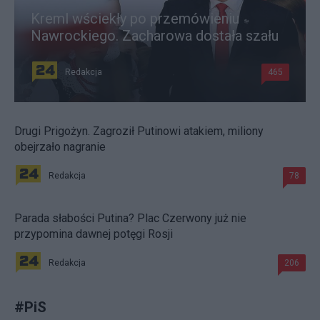
Kreml wściekły po przemówieniu
Nawrockiego. Zacharowa dostała szału
Redakcja
465
Drugi Prigożyn. Zagroził Putinowi atakiem, miliony
obejrzało nagranie
Redakcja
78
Parada słabości Putina? Plac Czerwony już nie
przypomina dawnej potęgi Rosji
Redakcja
206
#
PiS