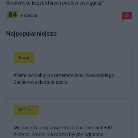
Smoleńsku liczył, których posłów wyciągnąć"
Redakcja
85
Najpopularniejsze
Rosja
Kreml wściekły po przemówieniu Nawrockiego.
Zacharowa dostała szału
800 plus
Morawiecki proponuje 3600 plus zamiast 800
złotych. Środki dla rodzin byłyby ogromne