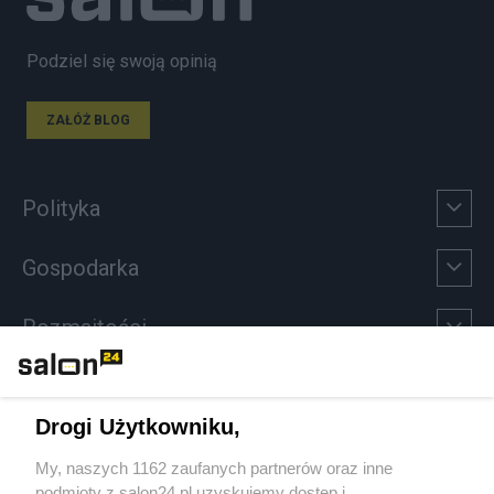
Podziel się swoją opinią
ZAŁÓŻ BLOG
Polityka
Gospodarka
Rozmaitości
Technologie
Drogi Użytkowniku,
Sport
My, naszych 1162 zaufanych partnerów oraz inne
podmioty z salon24.pl uzyskujemy dostęp i