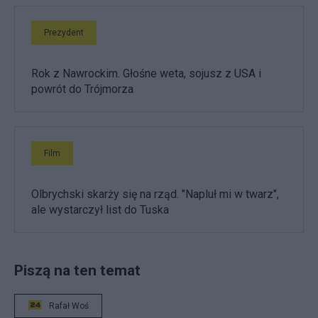
Prezydent
Rok z Nawrockim. Głośne weta, sojusz z USA i
powrót do Trójmorza
Film
Olbrychski skarży się na rząd. "Napluł mi w twarz",
ale wystarczył list do Tuska
Piszą na ten temat
Rafał Woś