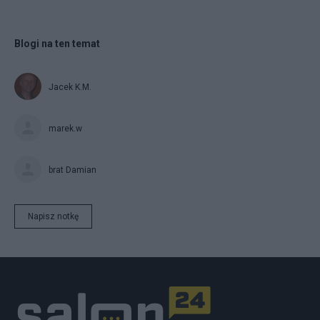
Blogi na ten temat
Jacek K.M.
marek.w
brat Damian
Napisz notkę