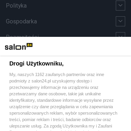
Polityka
Gospodarka
Rozmaitości
Technologie
Drogi Użytkowniku,
Sport
My, naszych 1162 zaufanych partnerów oraz inne
podmioty z salon24.pl uzyskujemy dostęp i
Społeczeństwo
przechowujemy informacje na urządzeniu oraz
przetwarzamy dane osobowe, takie jak unikalne
Kultura
identyfikatory, standardowe informacje wysyłane przez
urządzenie czy dane przeglądania w celu zapewniania
spersonalizowanych reklam, wybór spersonalizowanych
treści, pomiar reklam i treści, badanie odbiorców oraz
ulepszanie usług. Za zgodą Użytkownika my i Zaufani
X
Facebook
Instagram
Youtube