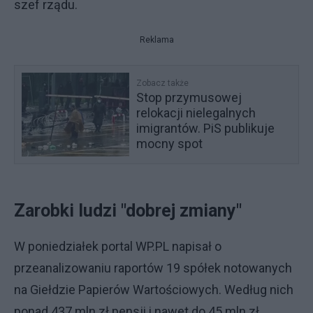
szef rządu.
Reklama
Zobacz także
Stop przymusowej
relokacji nielegalnych
imigrantów. PiS publikuje
mocny spot
Zarobki ludzi "dobrej zmiany"
W poniedziałek portal WP.PL napisał o
przeanalizowaniu raportów 19 spółek notowanych
na Giełdzie Papierów Wartościowych. Według nich
ponad 437 mln zł pensji i nawet do 45 mln zł