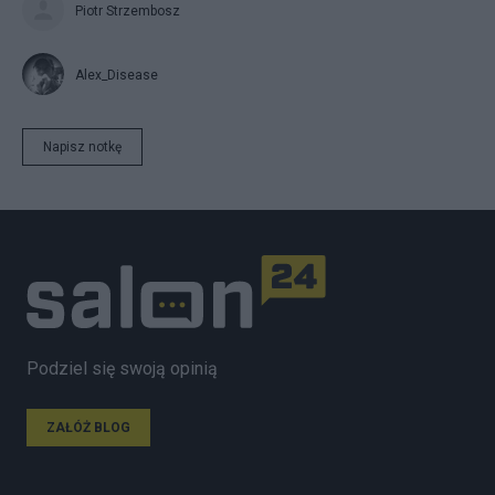
Piotr Strzembosz
Alex_Disease
Napisz notkę
Podziel się swoją opinią
ZAŁÓŻ BLOG