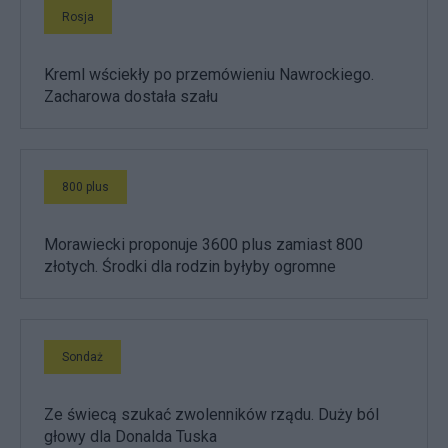
Rosja
Kreml wściekły po przemówieniu Nawrockiego.
Zacharowa dostała szału
800 plus
Morawiecki proponuje 3600 plus zamiast 800
złotych. Środki dla rodzin byłyby ogromne
Sondaż
Ze świecą szukać zwolenników rządu. Duży ból
głowy dla Donalda Tuska