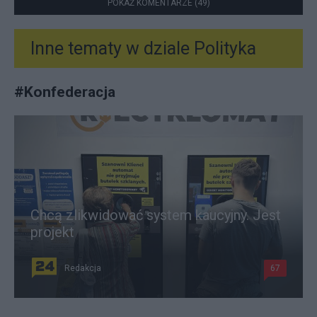
POKAŻ KOMENTARZE (49)
Inne tematy w dziale
Polityka
#
Konfederacja
Chcą zlikwidować system kaucyjny. Jest
projekt
Redakcja
67