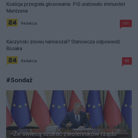
Koalicja przegrała głosowanie. PiS uratowało immunitet
Mentzena
Redakcja
101
Kaczyński znowu namieszał? Stanowcza odpowiedź
Bosaka
Redakcja
88
#
Sondaż
Ze świecą szukać zwolenników rządu.