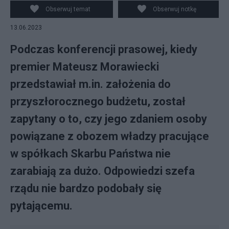
prasowej w KPRM w Warszawie, fot. PAP/Paweł
Obserwuj temat
Obserwuj notkę
Supernak
13.06.2023
Podczas konferencji prasowej, kiedy
premier Mateusz Morawiecki
przedstawiał m.in. założenia do
przyszłorocznego budżetu, został
zapytany o to, czy jego zdaniem osoby
powiązane z obozem władzy pracujące
w spółkach Skarbu Państwa nie
zarabiają za dużo. Odpowiedzi szefa
rządu nie bardzo podobały się
pytającemu.