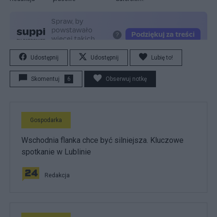
Udostępnij
Udostępnij
Lubię to!
Skomentuj
6
Obserwuj notkę
Gospodarka
Wschodnia flanka chce być silniejsza. Kluczowe
spotkanie w Lublinie
Redakcja