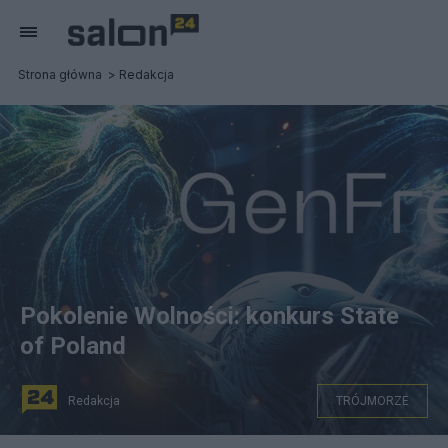
Strona główna
Redakcja
Pokolenie Wolności: konkurs State
of Poland
Redakcja
TRÓJMORZE
Zdjęcie: fragment grafiki organizatora