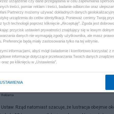
przez urządzenie czy dane przeglądania w celu zapewniania sperson
ych treści, pomiar reklam i treści, badanie odbiorców oraz ulepszan
fani Partnerzy możemy używać dokładnych danych geolokalizacyjn
tykę urządzenia do celów identyfikacji. Ponieważ cenimy Twoją pry
z tych technologii poprzez kliknięcie „Akceptuję”. Zgoda jest dobro
ikając przycisk ustawień prywatności znajdujący się w lewym dolny
etwarzania danych nie wymagają zgody użytkownika, ale masz prawo 
. Preferencje będą miały zastosowania tylko na tej witrynie.
 Pamięci Narodowej. Również IPN w ciągu 5 miesięcy
szymi informacjami, abyś mógł świadomie i komfortowo korzystać z
nych urzędów. Osoby, które w archiwach widnieją jako
gółowe informacje dotyczące przetwarzania Twoich danych znajdzi
znie. Obejmie ich zakaz zatrudniania w urzędach
s
oraz po kliknięciu w „Ustawienia”.
ny?
USTAWIENIA
Reklama
a Ustaw. Rząd natomiast szacuje, że lustracja obejmie ok