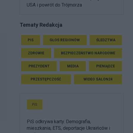
USA i powrót do Trójmorza
Tematy Redakcja
PIS
GŁOS REGIONÓW
ŚLEDZTWA
ZDROWIE
BEZPIECZEŃSTWO NARODOWE
PREZYDENT
MEDIA
PIENIĄDZE
PRZESTĘPCZOŚĆ
WIDEO SALON24
PiS
PiS odkrywa karty. Demografia,
mieszkania, ETS, deportacje Ukraińców i