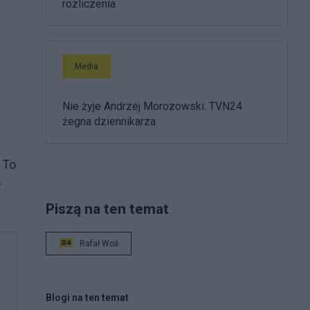
rozliczenia
Media
Nie żyje Andrzej Morozowski. TVN24
żegna dziennikarza
 To
w
Piszą na ten temat
Rafał Woś
Blogi na ten temat