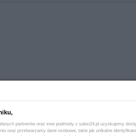
niku,
fanych partnerów oraz inne podmioty z salon24.pl uzyskujemy dost
niu oraz przetwarzamy dane osobowe, takie jak unikalne identyfikat