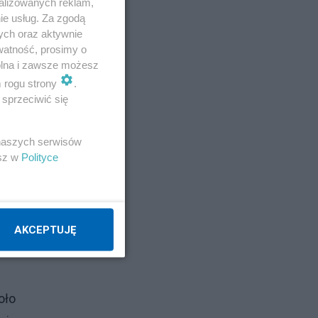
alizowanych reklam,
ie usług. Za zgodą
ych oraz aktywnie
watność, prosimy o
wolna i zawsze możesz
m rogu strony
.
sprzeciwić się
 naszych serwisów
esz w
Polityce
AKCEPTUJĘ
oło