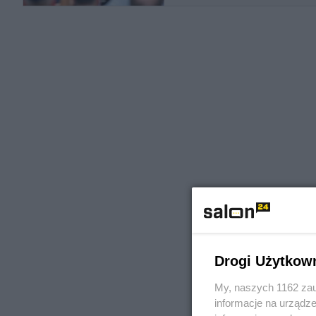
Drogi Użytkow
My, naszych 1162 zau
informacje na urządze