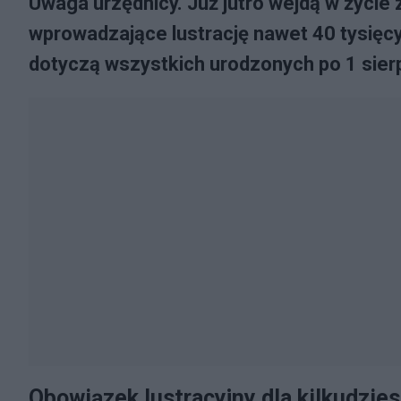
Uwaga urzędnicy. Już jutro wejdą w życie 
wprowadzające lustrację nawet 40 tysię
dotyczą wszystkich urodzonych po 1 sier
Obowiązek lustracyjny dla kilkudzies