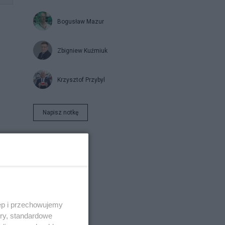
Bogusław Mazur
Zbigniew Kuźmiuk
Krzysztof Przybyl
Napisz notkę
ęp i przechowujemy
ory, standardowe