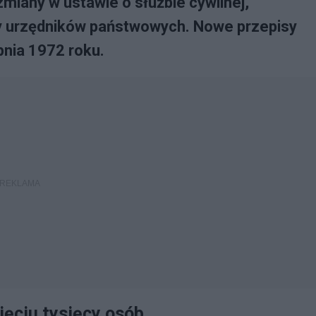
zmiany w ustawie o służbie cywilnej,
cy urzędników państwowych. Nowe przepisy
pnia 1972 roku.
ięciu tysięcy osób