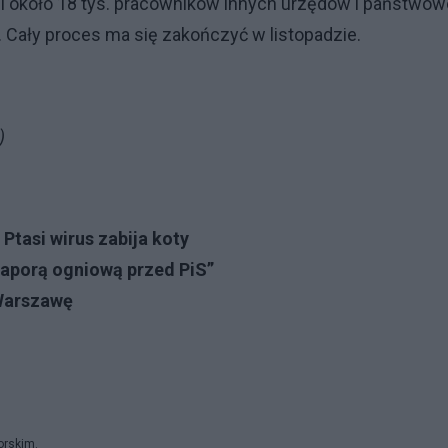
j i około 18 tys. pracowników innych urzędów i państwow
b. Cały proces ma się zakończyć w listopadzie.
)
 Ptasi wirus zabija koty
zaporą ogniową przed PiS”
 Warszawę
orskim.