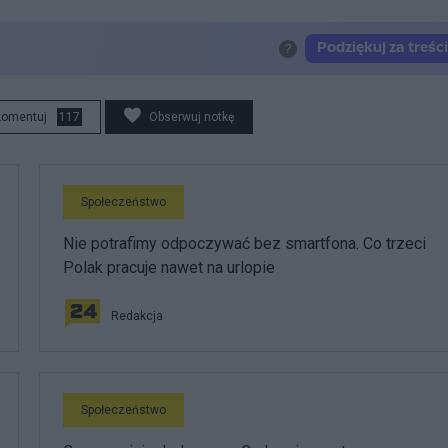
komentuj
117
Obserwuj notkę
Społeczeństwo
Nie potrafimy odpoczywać bez smartfona. Co trzeci
Polak pracuje nawet na urlopie
Redakcja
Społeczeństwo