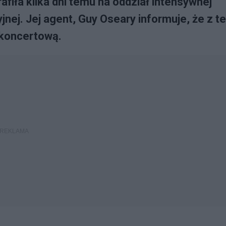
iła kilka dni temu na oddział intensywnej
jnej. Jej agent, Guy Oseary informuje, że z t
 koncertową.