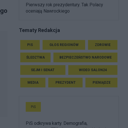
Pierwszy rok prezydentury. Tak Polacy
ego
oceniają Nawrockiego
Tematy Redakcja
PIS
GŁOS REGIONÓW
ZDROWIE
ŚLEDZTWA
BEZPIECZEŃSTWO NARODOWE
SEJM I SENAT
WIDEO SALON24
MEDIA
PREZYDENT
PIENIĄDZE
PiS
PiS odkrywa karty. Demografia,