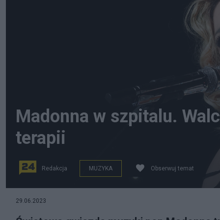
Madonna w szpitalu. Walc
terapii
Redakcja
MUZYKA
Obserwuj temat
(Madonna trafiła w szpitala. Fot. commons.wikimedia.o
29.06.2023