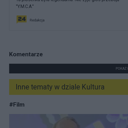
"Y.M.C.A."
Redakcja
Komentarze
POKAŻ 
Inne tematy w dziale
Kultura
#
Film