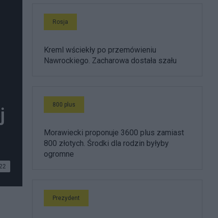
Rosja
Kreml wściekły po przemówieniu
Nawrockiego. Zacharowa dostała szału
800 plus
j
Morawiecki proponuje 3600 plus zamiast
800 złotych. Środki dla rodzin byłyby
ogromne
22
Prezydent