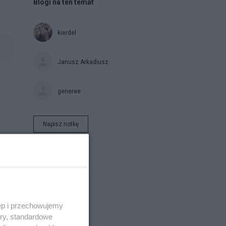
Blogi na ten temat
kierdel
Janusz Arkadiusz
generee
Napisz notkę
ie
ęp i przechowujemy
ory, standardowe