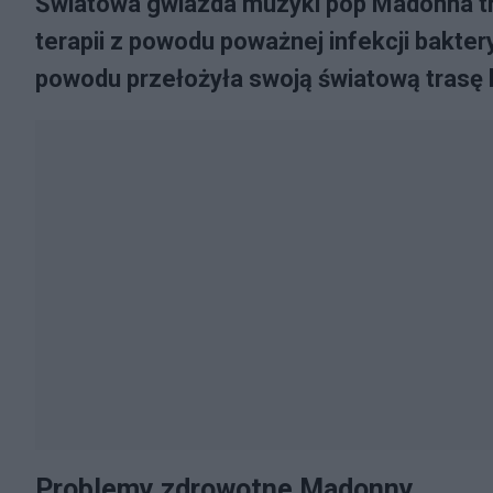
Światowa gwiazda muzyki pop Madonna traf
terapii z powodu poważnej infekcji baktery
powodu przełożyła swoją światową trasę
Problemy zdrowotne Madonny