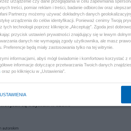
przez urządzenie czy dane przeglądania w celu zapewniania sperson
ych treści, pomiar reklam i treści, badanie odbiorców oraz ulepszan
że w tym roku będzie obchodzić swoje 40-lecie. Niestety
fani Partnerzy możemy używać dokładnych danych geolokalizacyjn
fanom piosenkarki, którzy czekają na jej show od 2012 ro
tykę urządzenia do celów identyfikacji. Ponieważ cenimy Twoją pry
ch.
z tych technologii poprzez kliknięcie „Akceptuję”. Zgoda jest dobro
ikając przycisk ustawień prywatności znajdujący się w lewym dolny
etwarzania danych nie wymagają zgody użytkownika, ale masz prawo 
. Preferencje będą miały zastosowania tylko na tej witrynie.
.org)
szymi informacjami, abyś mógł świadomie i komfortowo korzystać z
gółowe informacje dotyczące przetwarzania Twoich danych znajdzi
s
oraz po kliknięciu w „Ustawienia”.
antów. Jest sondaż ws. referendum
USTAWIENIA
a decyzja może zatopić samozatrudnionych
et jeśli są trzymani w szafie
m autorskim