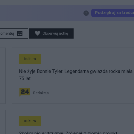
komentuj
22
Obserwuj notkę
Kultura
Nie żyje Bonnie Tyler. Legendarna gwiazda rocka miała
75 lat
Redakcja
Kultura
Skolim nie wytrzymał. Zrównał z ziemią projekt