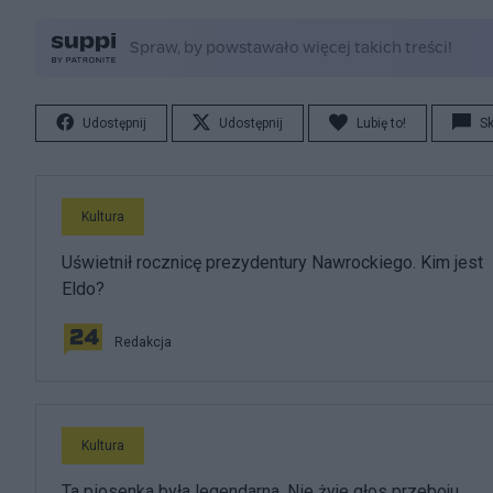
Udostępnij
Udostępnij
Lubię to!
S
Kultura
Uświetnił rocznicę prezydentury Nawrockiego. Kim jest
Eldo?
Redakcja
Kultura
Ta piosenka była legendarna. Nie żyje głos przeboju